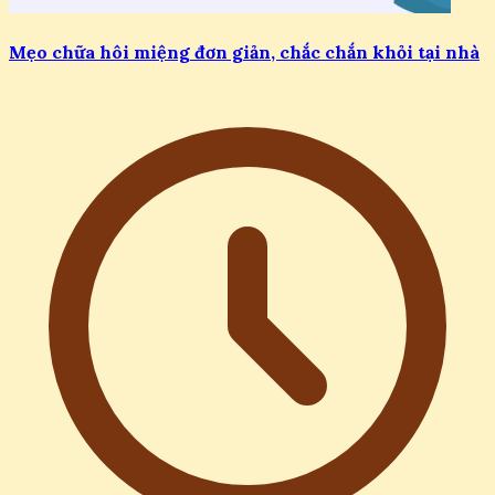
Mẹo chữa hôi miệng đơn giản, chắc chắn khỏi tại nhà