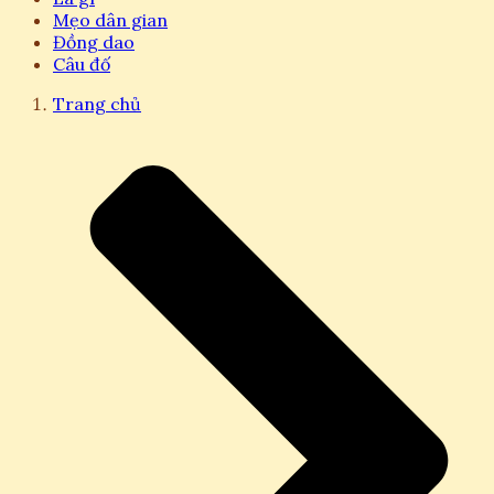
Mẹo dân gian
Đồng dao
Câu đố
Trang chủ