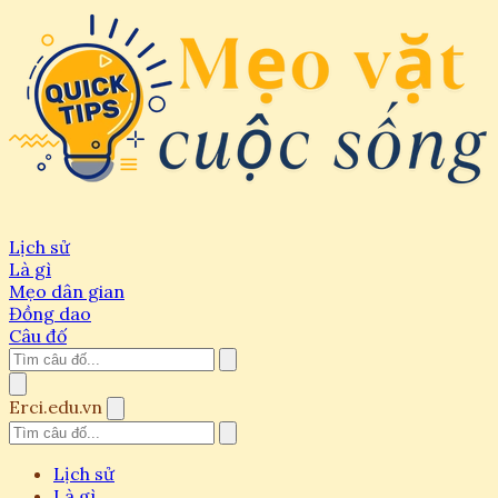
Lịch sử
Là gì
Mẹo dân gian
Đồng dao
Câu đố
Erci.edu.vn
Lịch sử
Là gì