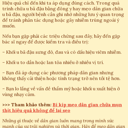
Hiệu quả chỉ đến khi ta áp dụng đúng cách. Trong quá
trình chữa u bã đậu bằng đông y hay mẹo dân gian chữa
u bã đậu, người bệnh cần ghi nhớ những lưu ý quan trọng
để tránh phản tác dụng hoặc gây nhiễm trùng ngoài ý
muốn.
Nếu bạn gặp phải các triệu chứng sau đây, hãy đến gặp
bác sĩ ngay để được kiểm tra và điều trị:
– Khối u bã đậu sưng đỏ, đau và có dấu hiệu viêm nhiễm.
– Khối u to dần hoặc lan tỏa nhiều ở nhiều vị trí.
– Bạn đã áp dụng các phương pháp dân gian nhưng
không thấy cải thiện hoặc tình trạng trở nên tồi tệ hơn.
– Bạn lo lắng về vấn đề thẩm mỹ hoặc khối u xuất hiện ở
vùng nhạy cảm.
>>> Tham khảo thêm:
Bí kíp mẹo dân gian chữa mụn
thịt hiệu quả không để lại sẹo
Những gì thuộc về dân gian luôn mang trong mình sức
mạnh của sự trải nghiệm và thời gian. Hãy để mẹo dân gian