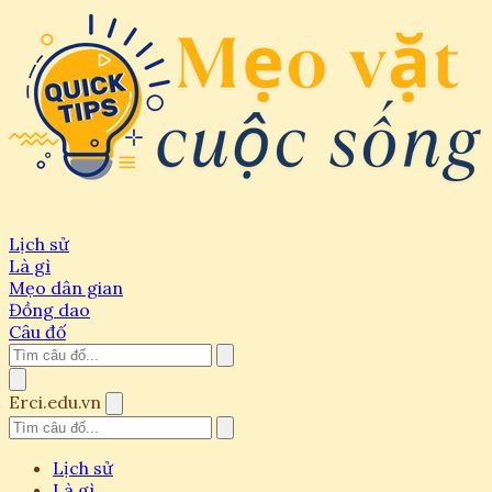
Lịch sử
Là gì
Mẹo dân gian
Đồng dao
Câu đố
Erci.edu.vn
Lịch sử
Là gì