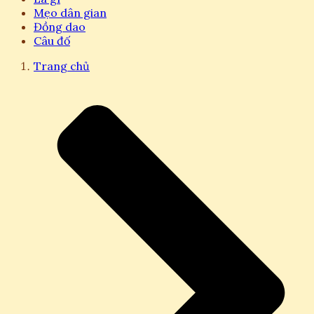
Mẹo dân gian
Đồng dao
Câu đố
Trang chủ