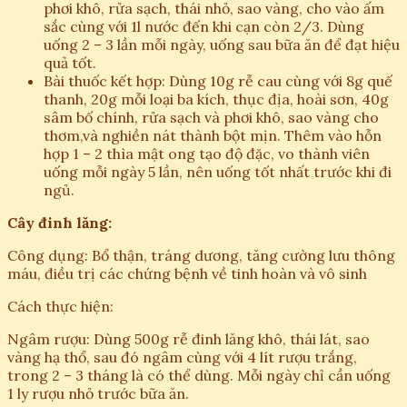
phơi khô, rửa sạch, thái nhỏ, sao vàng, cho vào ấm
sắc cùng với 1l nước đến khi cạn còn 2/3. Dùng
uống 2 – 3 lần mỗi ngày, uống sau bữa ăn để đạt hiệu
quả tốt.
Bài thuốc kết hợp: Dùng 10g rễ cau cùng với 8g quế
thanh, 20g mỗi loại ba kích, thục địa, hoài sơn, 40g
sâm bố chính, rửa sạch và phơi khô, sao vàng cho
thơm,và nghiền nát thành bột mịn. Thêm vào hỗn
hợp 1 – 2 thìa mật ong tạo độ đặc, vo thành viên
uống mỗi ngày 5 lần, nên uống tốt nhất trước khi đi
ngủ.
Cây đinh lăng:
Công dụng: Bổ thận, tráng dương, tăng cường lưu thông
máu, điều trị các chứng bệnh về tinh hoàn và vô sinh
Cách thực hiện:
Ngâm rượu: Dùng 500g rễ đinh lăng khô, thái lát, sao
vàng hạ thổ, sau đó ngâm cùng với 4 lít rượu trắng,
trong 2 – 3 tháng là có thể dùng. Mỗi ngày chỉ cần uống
1 ly rượu nhỏ trước bữa ăn.