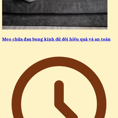
Mẹo chữa đau bụng kinh dữ dội hiệu quả và an toàn