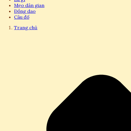
Mẹo dân gian
Đồng dao
Câu đố
Trang chủ