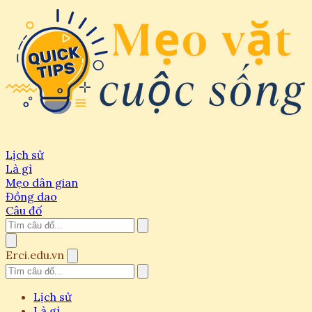
Lịch sử
Là gì
Mẹo dân gian
Đồng dao
Câu đố
Erci.edu.vn
Lịch sử
Là gì