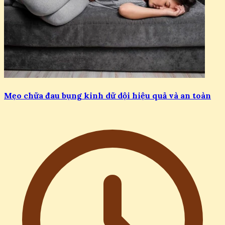
Mẹo chữa đau bụng kinh dữ dội hiệu quả và an toàn