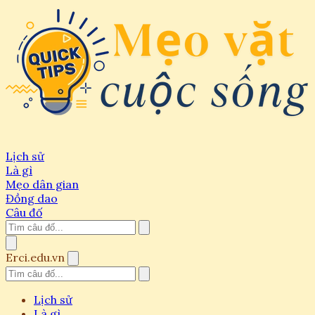
Lịch sử
Là gì
Mẹo dân gian
Đồng dao
Câu đố
Erci.edu.vn
Lịch sử
Là gì