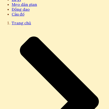
Mẹo dân gian
Đồng dao
Câu đố
Trang chủ