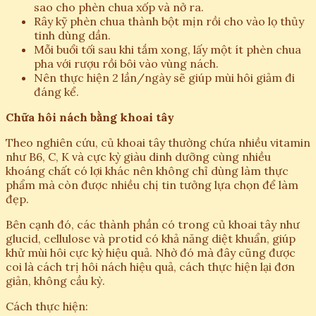
sao cho phèn chua xốp và nở ra.
Rây kỹ phèn chua thành bột mịn rồi cho vào lọ thủy
tinh dùng dần.
Mỗi buổi tối sau khi tắm xong, lấy một ít phèn chua
pha với rượu rồi bôi vào vùng nách.
Nên thực hiện 2 lần/ngày sẽ giúp mùi hôi giảm đi
đáng kể.
Chữa hôi nách bằng khoai tây
Theo nghiên cứu, củ khoai tây thường chứa nhiều vitamin
như B6, C, K và cực kỳ giàu dinh dưỡng cùng nhiều
khoáng chất có lợi khác nên không chỉ dùng làm thực
phẩm mà còn được nhiều chị tin tưởng lựa chọn để làm
đẹp.
Bên cạnh đó, các thành phần có trong củ khoai tây như
glucid, cellulose và protid có khả năng diệt khuẩn, giúp
khử mùi hôi cực kỳ hiệu quả. Nhờ đó mà đây cũng được
coi là cách trị hôi nách hiệu quả, cách thực hiện lại đơn
giản, không cầu kỳ.
Cách thực hiện: