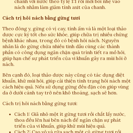
chanh với nước theo tỷ lệ 1:1 rồi mới bôi nhẹ vào
nách nhằm làm giảm tính axit của chanh.
Cách trị hôi nách bằng gừng tươi
Theo đông y, gừng có vị cay, tính ấm và là một loại thảo
dược cực kỳ tốt cho sức khỏe, giúp chữa trị nhiều chứng
bệnh khác nhau, trong đó có bệnh hôi nách. Nguyên
nhân là do gừng chứa nhiều tinh dầu cùng các thành
phần có công dụng ngăn chặn quá trình tiết ra mồ hôi,
giúp hạn chế sự phát triển của vi khuẩn gây ra mùi hôi ở
nách.
Bên cạnh đó, loại thảo dược này cũng có tác dụng diệt
khuẩn, khử mùi hôi, giúp cải thiện tình trạng hôi nách một
cách hiệu quả. Nếu sử dụng gừng đều đặn còn giúp vùng
da ở dưới cánh tay trở nên khô thoáng, sạch sẽ hơn.
Cách trị hôi nách bằng gừng tươi:
Cách 1: Giã nhỏ một ít gừng tươi rồi chắt lấy nước,
thoa đều lên hai bên nách để ngăn chặn sự phát
triển của vi khuẩn, giúp khử mùi hiệu quả.
Cách 2: Cạo vỏ và rửa sạch một củ gừng tươi rồi