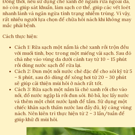
Đồng thời, nếu sử dụng chè xanh để ngâm rửa ngoài da,
nó còn giúp sát khuẩn, làm sạch cơ thể, giúp các vết loét
nhanh lành và ngăn ngừa tình trạng nhiễm trùng. Vì vậy,
rất nhiều người lựa chọn để chữa hôi nách khi không may
mắc phải bệnh.
Cách thực hiện:
Cách 1: Rửa sạch một nắm lá chè xanh rồi trộn đều
với muối tinh, bọc trong một miếng vải sạch. Sau đó
chà nhẹ vào vùng da dưới cánh tay từ 10 – 15 phút
rồi dùng nước sạch để rửa lại.
Cách 2: Đun một nồi nước chè đặc để cho sôi kỹ từ 5
– 8 phút, sau đó dùng để xông hơi từ 20 – 30 phút
sẽ giúp cải thiện mùi hôi ở nách rất tốt.
Cách 3: Rửa sạch một nắm lá chè xanh rồi cho vào
nồi, đổ nước ngập lá rồi đun sôi. Bỏ bã, lọc lấy nước
và thêm một chút nước lạnh để tắm. Sử dụng một
chiếc khăn sạch thấm nước lau đầy đủ, kỹ càng vùng
nách. Nên kiên trì thực hiện từ 2 – 3 lần/tuần để
giúp khử đi mùi hôi.