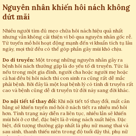
Nguyên nhân khiến hôi nách không
dứt mãi
Nhiều người tìm đủ mẹo chữa hôi nách hiệu quả nhất
nhưng vẫn không cải thiện vì bỏ qua nguyên nhân gốc rễ.
Từ tuyến mồ hôi hoạt động mạnh đến vi khuẩn tích tụ lâu
ngày, mọi thứ đều có thể góp phần gây mùi khó chịu.
Do di truyền:
Một trong những nguyên nhân gây ra
bệnh hôi nách thường gặp là do yếu tố di truyền. Tức là
nếu trong một gia đình, người cha hoặc người mẹ hoặc
cả hai đều bị hôi nách thì con sinh ra cũng rất dễ mắc
phải bệnh. Bởi đây là một loại bệnh lý có tính di truyền rất
cao và bệnh cũng dễ di truyền từ đời này sang đời khác.
Do nội tiết tố thay đổi:
Khi nội tiết tố thay đổi, mất cân
bằng sẽ khiến tuyến mồ hôi ở nách tiết ra nhiều mồ hôi
hơn. Tình trạng này diễn ra liên tục, nhiều lần sẽ khiến
mùi hôi ở cơ thể, đặc biệt là ở vùng nách xuất hiện. Đặc
biệt, đối tượng thường gặp nhất là phụ nữ mang thai và
sau sinh, thanh thiếu niên trong độ tuổi dậy thì, phụ nữ