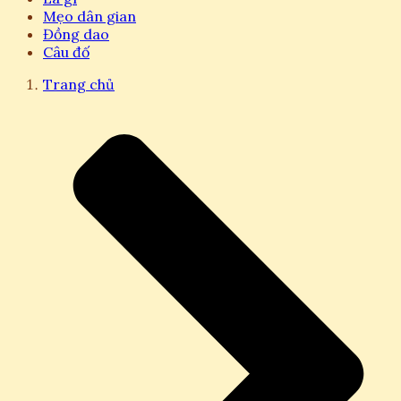
Mẹo dân gian
Đồng dao
Câu đố
Trang chủ