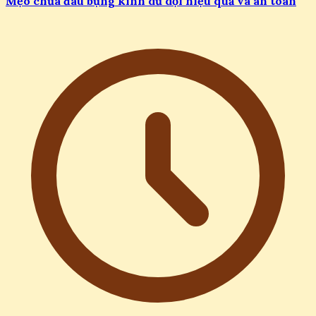
Mẹo chữa đau bụng kinh dữ dội hiệu quả và an toàn