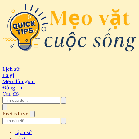
Lịch sử
Là gì
Mẹo dân gian
Đồng dao
Câu đố
Erci.edu.vn
Lịch sử
Là gì