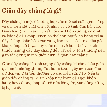
Giãn dây chằng là gì?
Dây chằng là một dải tổng hợp các mô sợi collagen, cứng
và dai, liên kết chặt chẽ với nhau và có tính đàn hồi cao.
Dây chằng có nhiệm vụ kết nối các khớp xương, cố định
và bảo vệ đầu khớp. Trên cơ thể con người có hàng trăm
dây chằng phân bổ ở các vùng khớp vai, cổ, lưng, đầu gối,
khớp háng, cổ tay… Tuy khác nhau về hình thù và kích
thước nhưng các dây chằng đều rất dễ bị tổn thương nếu
gặp tác động mạnh, điển hình là giãn dây chằng.
Giãn dây chằng là tình trạng dây chằng bị căng, kéo giãn
quá mức nhưng không đứt hoàn toàn, gây nên cơn đau
dữ dội, vùng bị tổn thương có dấu hiệu sưng to. Nếu bị
giãn dây chằng tại vị trí khớp như khớp đầu gối, khớp
háng hay cổ tay, khớp sẽ trở nên lỏng lẻo, vận động cũng
bị hạn chế.