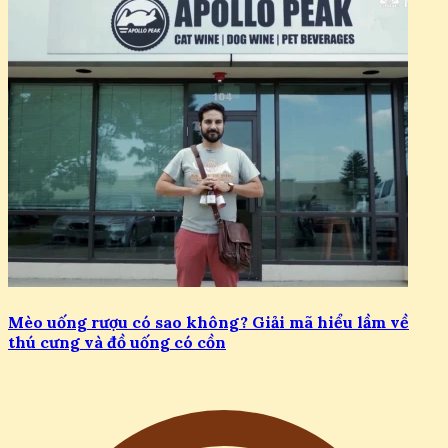
Mèo uống rượu có sao không? Giải mã hiểu lầm về
thú cưng và đồ uống có cồn