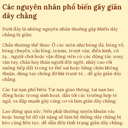
Các nguyên nhân phổ biến gây giãn
dây chằng
Dưới đây là những nguyên nhân thường gặp khiến dây
chằng bị giãn:
Chấn thương thể thao: Ở các môn như bóng đá, bóng rổ,
bóng chuyền, cầu lông, tennis, trượt ván, điền kinh, cử
tạ… người chơi hoặc vận động viên có các động tác xoay,
vặn tay, chân hay thân người đột ngột, nhảy cao rồi
xuống tiếp đất trong tư thế sai hoặc bằng chân không
thuận, dùng tay chống đỡ khi trượt té… dễ gây giãn dây
chằng.
Các tai nạn phổ biến: Tai nạn giao thông, tai nạn lao
động hoặc trong sinh hoạt, dẫn tới các trường hợp té
ngã, va đập mạnh gây căng cơ và làm giãn dây chằng.
Lao động quá sức: Nếu phải thường xuyên khuân vác
hoặc bưng bê đồ vật nặng sẽ làm hệ thống dây chằng bị
kéo căng liên tục, dễ dẫn đến tình trạng giãn dây chằng.