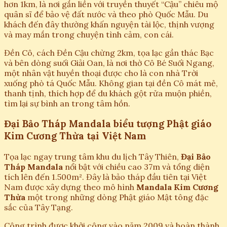
hơn 1km, là nơi gắn liền với truyền thuyết “Cậu” chiêu mộ
quân sĩ để bảo vệ đất nước và theo phò Quốc Mẫu. Du
khách đến đây thường khấn nguyện tài lộc, thịnh vượng
và may mắn trong chuyện tình cảm, con cái.
Đền Cô, cách Đền Cậu chừng 2km, tọa lạc gần thác Bạc
và bên dòng suối Giải Oan, là nơi thờ Cô Bé Suối Ngang,
một nhân vật huyền thoại được cho là con nhà Trời
xuống phò tá Quốc Mẫu. Không gian tại đền Cô mát mẻ,
thanh tịnh, thích hợp để du khách gột rửa muộn phiền,
tìm lại sự bình an trong tâm hồn.
Đại Bảo Tháp Mandala biểu tượng Phật giáo
Kim Cương Thừa tại Việt Nam
Tọa lạc ngay trung tâm khu du lịch Tây Thiên,
Đại Bảo
Tháp Mandala
nổi bật với chiều cao 37m và tổng diện
tích lên đến 1.500m². Đây là bảo tháp đầu tiên tại Việt
Nam được xây dựng theo mô hình
Mandala Kim Cương
Thừa
một trong những dòng Phật giáo Mật tông đặc
sắc của Tây Tạng.
Công trình được khởi công vào năm 2009 và hoàn thành