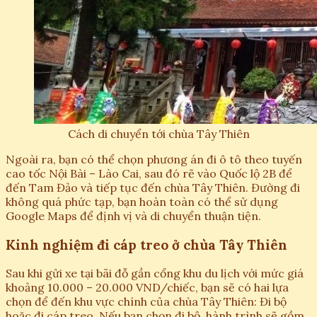
Cách di chuyển tới chùa Tây Thiên
Ngoài ra, bạn có thể chọn phương án đi ô tô theo tuyến
cao tốc Nội Bài – Lào Cai, sau đó rẽ vào Quốc lộ 2B để
đến Tam Đảo và tiếp tục đến chùa Tây Thiên. Đường đi
không quá phức tạp, bạn hoàn toàn có thể sử dụng
Google Maps để định vị và di chuyển thuận tiện.
Kinh nghiệm đi cáp treo ở chùa Tây Thiên
Sau khi gửi xe tại bãi đỗ gần cổng khu du lịch với mức giá
khoảng 10.000 – 20.000 VND/chiếc, bạn sẽ có hai lựa
chọn để đến khu vực chính của chùa Tây Thiên: Đi bộ
hoặc đi cáp treo. Nếu bạn chọn đi bộ, hành trình sẽ gồm