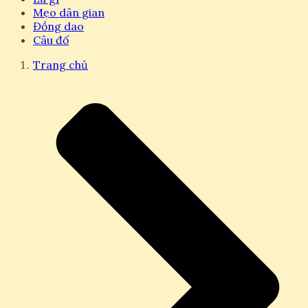
Mẹo dân gian
Đồng dao
Câu đố
Trang chủ