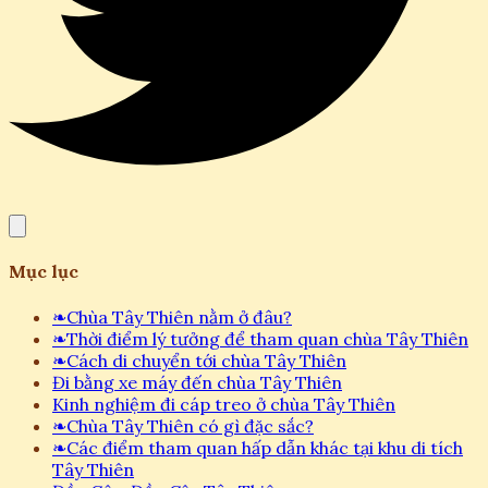
Mục lục
❧
Chùa Tây Thiên nằm ở đâu?
❧
Thời điểm lý tưởng để tham quan chùa Tây Thiên
❧
Cách di chuyển tới chùa Tây Thiên
Đi bằng xe máy đến chùa Tây Thiên
Kinh nghiệm đi cáp treo ở chùa Tây Thiên
❧
Chùa Tây Thiên có gì đặc sắc?
❧
Các điểm tham quan hấp dẫn khác tại khu di tích
Tây Thiên