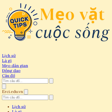
Lịch sử
Là gì
Mẹo dân gian
Đồng dao
Câu đố
Erci.edu.vn
Lịch sử
Là gì