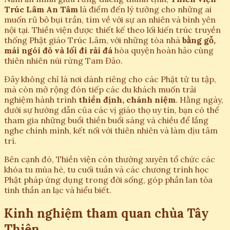
Trúc Lâm An Tâm
là điểm đến lý tưởng cho những ai
muốn rũ bỏ bụi trần, tìm về với sự an nhiên và bình yên
nội tại. Thiền viện được thiết kế theo lối kiến trúc truyền
thống Phật giáo Trúc Lâm, với những tòa nhà
bằng gỗ,
mái ngói đỏ và lối đi rải đá
hòa quyện hoàn hảo cùng
thiên nhiên núi rừng Tam Đảo.
Đây không chỉ là nơi dành riêng cho các Phật tử tu tập,
mà còn mở rộng đón tiếp các du khách muốn trải
nghiệm hành trình
thiền định, chánh niệm
. Hằng ngày,
dưới sự hướng dẫn của các vị giáo thọ uy tín, bạn có thể
tham gia những buổi thiền buổi sáng và chiều để lắng
nghe chính mình, kết nối với thiên nhiên và làm dịu tâm
trí.
Bên cạnh đó, Thiền viện còn thường xuyên tổ chức các
khóa tu mùa hè, tu cuối tuần và các chương trình học
Phật pháp ứng dụng trong đời sống, góp phần lan tỏa
tinh thần an lạc và hiểu biết.
Kinh nghiệm tham quan chùa Tây
Thiên