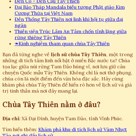
Đền Cô - Đền Cậu Tây Thiên
Đại Bảo Tháp Mandala biểu tượng Phật giáo Kim
Cương Thừa tại Việt Nam
Đền Thống Tây Thiên nơi linh khí hội tụ giữa đại
ngàn
Thiền viện Trúc Lâm An Tâm chốn tĩnh lặng giữa
rừng thiêng Tây Thiên
❧
Kinh nghiệm tham quan chùa Tây Thiên
Bạn đã từng nghe về
lịch sử chùa Tây Thiên
, một trong
những di tích tâm linh nổi bật ở miền Bắc nước ta? Chùa
tọa lạc giữa núi rừng Tam Đảo hùng vĩ, nơi lưu giữ câu
chuyện Quốc mẫu Tây Thiên. Không chỉ là nơi thờ phụng,
chùa còn là một điểm đến văn hóa đặc sắc. Hãy cùng
khám phá chùa Tây Thiên để hiểu rõ hơn về lịch sử và giá
trị tinh thần mà nơi đây mang lại.
Chùa Tây Thiên nằm ở đâu?
Địa chỉ:
Xã Đại Đình, huyện Tam Đảo, tỉnh Vĩnh Phúc.
Tìm hiểu thêm:
Khám phá khu di tích lịch sử Vàm Nhựt
Tảo nơi ghi dấu lịch sử