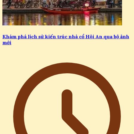
Khám phá lịch sử kiến trúc nhà cổ Hội An qua bộ ảnh
mới