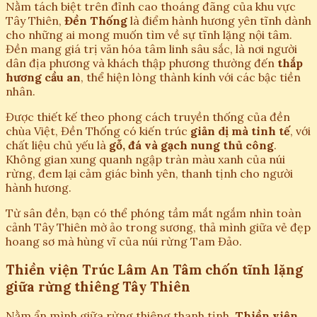
Nằm tách biệt trên đỉnh cao thoáng đãng của khu vực
Tây Thiên,
Đền Thống
là điểm hành hương yên tĩnh dành
cho những ai mong muốn tìm về sự tĩnh lặng nội tâm.
Đền mang giá trị văn hóa tâm linh sâu sắc, là nơi người
dân địa phương và khách thập phương thường đến
thắp
hương cầu an
, thể hiện lòng thành kính với các bậc tiền
nhân.
Được thiết kế theo phong cách truyền thống của đền
chùa Việt, Đền Thống có kiến trúc
giản dị mà tinh tế
, với
chất liệu chủ yếu là
gỗ, đá và gạch nung thủ công
.
Không gian xung quanh ngập tràn màu xanh của núi
rừng, đem lại cảm giác bình yên, thanh tịnh cho người
hành hương.
Từ sân đền, bạn có thể phóng tầm mắt ngắm nhìn toàn
cảnh Tây Thiên mờ ảo trong sương, thả mình giữa vẻ đẹp
hoang sơ mà hùng vĩ của núi rừng Tam Đảo.
Thiền viện Trúc Lâm An Tâm chốn tĩnh lặng
giữa rừng thiêng Tây Thiên
Nằm ẩn mình giữa rừng thiêng thanh tịnh,
Thiền viện