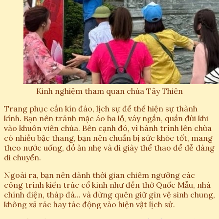
Kinh nghiệm tham quan chùa Tây Thiên
Trang phục cần kín đáo, lịch sự để thể hiện sự thành
kính. Bạn nên tránh mặc áo ba lỗ, váy ngắn, quần đùi khi
vào khuôn viên chùa. Bên cạnh đó, vì hành trình lên chùa
có nhiều bậc thang, bạn nên chuẩn bị sức khỏe tốt, mang
theo nước uống, đồ ăn nhẹ và đi giày thể thao để dễ dàng
di chuyển.
Ngoài ra, bạn nên dành thời gian chiêm ngưỡng các
công trình kiến trúc cổ kính như đền thờ Quốc Mẫu, nhà
chính điện, tháp đá... và đừng quên giữ gìn vệ sinh chung,
không xả rác hay tác động vào hiện vật lịch sử.