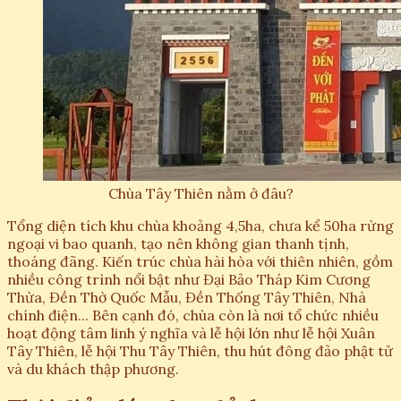
Chùa Tây Thiên nằm ở đâu?
Tổng diện tích khu chùa khoảng 4,5ha, chưa kể 50ha rừng
ngoại vi bao quanh, tạo nên không gian thanh tịnh,
thoáng đãng. Kiến trúc chùa hài hòa với thiên nhiên, gồm
nhiều công trình nổi bật như Đại Bảo Tháp Kim Cương
Thừa, Đền Thờ Quốc Mẫu, Đền Thống Tây Thiên, Nhà
chính điện... Bên cạnh đó, chùa còn là nơi tổ chức nhiều
hoạt động tâm linh ý nghĩa và lễ hội lớn như lễ hội Xuân
Tây Thiên, lễ hội Thu Tây Thiên, thu hút đông đảo phật tử
và du khách thập phương.