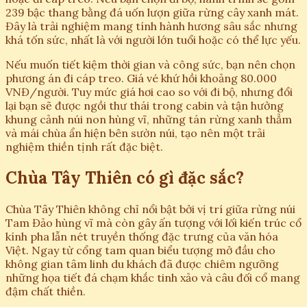
239 bậc thang bằng đá uốn lượn giữa rừng cây xanh mát.
Đây là trải nghiệm mang tính hành hương sâu sắc nhưng
khá tốn sức, nhất là với người lớn tuổi hoặc có thể lực yếu.
Nếu muốn tiết kiệm thời gian và công sức, bạn nên chọn
phương án đi cáp treo. Giá vé khứ hồi khoảng 80.000
VNĐ/người. Tuy mức giá hơi cao so với đi bộ, nhưng đổi
lại bạn sẽ được ngồi thư thái trong cabin và tận hưởng
khung cảnh núi non hùng vĩ, những tán rừng xanh thẳm
và mái chùa ẩn hiện bên sườn núi, tạo nên một trải
nghiệm thiền tịnh rất đặc biệt.
Chùa Tây Thiên có gì đặc sắc?
Chùa Tây Thiên không chỉ nổi bật bởi vị trí giữa rừng núi
Tam Đảo hùng vĩ mà còn gây ấn tượng với lối kiến trúc cổ
kính pha lẫn nét truyền thống đặc trưng của văn hóa
Việt. Ngay từ cổng tam quan biểu tượng mở đầu cho
không gian tâm linh du khách đã được chiêm ngưỡng
những họa tiết đá chạm khắc tinh xảo và câu đối cổ mang
đậm chất thiền.