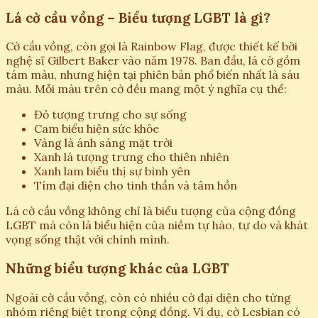
Lá cờ cầu vồng – Biểu tượng LGBT là gì?
Cờ cầu vồng, còn gọi là Rainbow Flag, được thiết kế bởi
nghệ sĩ Gilbert Baker vào năm 1978. Ban đầu, lá cờ gồm
tám màu, nhưng hiện tại phiên bản phổ biến nhất là sáu
màu. Mỗi màu trên cờ đều mang một ý nghĩa cụ thể:
Đỏ tượng trưng cho sự sống
Cam biểu hiện sức khỏe
Vàng là ánh sáng mặt trời
Xanh lá tượng trưng cho thiên nhiên
Xanh lam biểu thị sự bình yên
Tím đại diện cho tinh thần và tâm hồn
Lá cờ cầu vồng không chỉ là biểu tượng của cộng đồng
LGBT mà còn là biểu hiện của niềm tự hào, tự do và khát
vọng sống thật với chính mình.
Những biểu tượng khác của LGBT
Ngoài cờ cầu vồng, còn có nhiều cờ đại diện cho từng
nhóm riêng biệt trong cộng đồng. Ví dụ, cờ Lesbian có