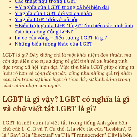
Các thuật ngữ trong LGBT
❧
Ý nghĩa của LGBT trong xã hội hiện đại
Ý nghĩa của LGBT đối với cá nhân
Ý nghĩa LGBT đối với xã hội
❧
Biểu tượng của LGBT là gì? Tìm hiểu các hình ảnh
đại diện cộng đồng LGBT
Lá cờ cầu vồng – Biểu tượng LGBT là gì?
Những biểu tượng khác của LGBT
LGBT là gì? Đây không chỉ là một khái niệm đơn thuần mà
còn đại diện cho sự đa dạng về giới tính và xu hướng tình
dục trong xã hội hiện đại. Việc tìm hiểu LGBT giúp chúng ta
hiểu rõ hơn về cộng đồng này, cũng như những giá trị nhân
văn, tôn trọng sự khác biệt và thúc đẩy sự bình đẳng trong
cách nhìn nhận con người.
LGBT là gì vậy? LGBT có nghĩa là gì
và chữ viết tắt LGBT là gì?
LGBT là một cụm từ viết tắt trong tiếng Anh gồm bốn
chữ cái: L, G, B và T. Cụ thể, L là viết tắt của "Lesbian", G
là "Gay", B là "Bisexual" và T là "Transgender". Đây là bốn