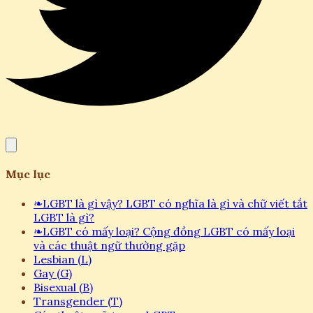
Mục lục
❧
LGBT là gì vậy? LGBT có nghĩa là gì và chữ viết tắt
LGBT là gì?
❧
LGBT có mấy loại? Cộng đồng LGBT có mấy loại
và các thuật ngữ thường gặp
Lesbian (L)
Gay (G)
Bisexual (B)
Transgender (T)