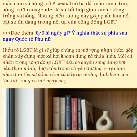
màu cam và hồng, cờ Bisexual có ba dải màu xanh, tím,
hồng, cờ Transgender là sự kết hợp giữa xanh dương,
trắng và hồng. Những biểu tượng này góp phần làm nổi
bật sự đa dạng trong nội tại của cộng đồng LGBT.
>>>Đọc thêm:
8/3 là ngày gì? Ý nghĩa thật sự phía sau
ngày Quốc tế Phụ nữ
Hiểu rõ LGBT là gì sẽ giúp chúng ta mở rộng nhận thức, góp
phần xây dựng một xã hội khoan dung và thấu hiểu. Mỗi cá
nhân trong cộng đồng LGBT đều có quyền sống đúng với
bản thân mình, được tôn trọng và yêu thương. Hãy cùng
nhau lan tỏa sự đồng cảm và đẩy lùi những định kiến còn
tồn tại trong xã hội ngày nay.