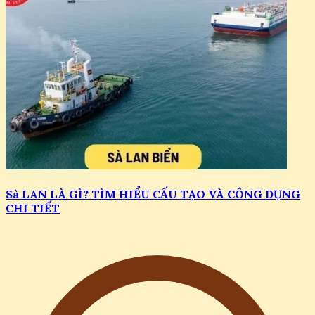
Sà LAN LÀ GÌ? TÌM HIỂU CẤU TẠO VÀ CÔNG DỤNG
CHI TIẾT