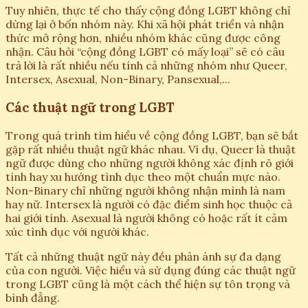
Tuy nhiên, thực tế cho thấy cộng đồng LGBT không chỉ
dừng lại ở bốn nhóm này. Khi xã hội phát triển và nhận
thức mở rộng hơn, nhiều nhóm khác cũng được công
nhận. Câu hỏi “cộng đồng LGBT có mấy loại” sẽ có câu
trả lời là rất nhiều nếu tính cả những nhóm như Queer,
Intersex, Asexual, Non-Binary, Pansexual,...
Các thuật ngữ trong LGBT
Trong quá trình tìm hiểu về cộng đồng LGBT, bạn sẽ bắt
gặp rất nhiều thuật ngữ khác nhau. Ví dụ, Queer là thuật
ngữ được dùng cho những người không xác định rõ giới
tính hay xu hướng tình dục theo một chuẩn mực nào.
Non-Binary chỉ những người không nhận mình là nam
hay nữ. Intersex là người có đặc điểm sinh học thuộc cả
hai giới tính. Asexual là người không có hoặc rất ít cảm
xúc tình dục với người khác.
Tất cả những thuật ngữ này đều phản ánh sự đa dạng
của con người. Việc hiểu và sử dụng đúng các thuật ngữ
trong LGBT cũng là một cách thể hiện sự tôn trọng và
bình đẳng.