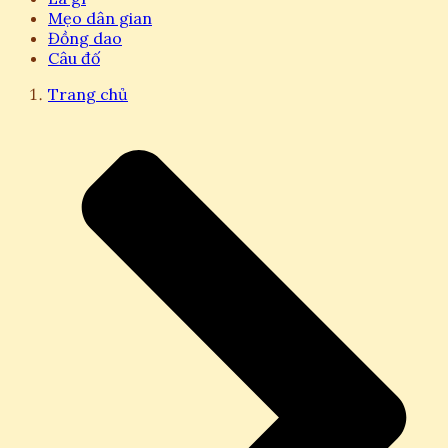
Mẹo dân gian
Đồng dao
Câu đố
Trang chủ