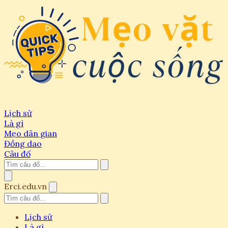
Lịch sử
Là gì
Mẹo dân gian
Đồng dao
Câu đố
Erci.edu.vn
Lịch sử
Là gì