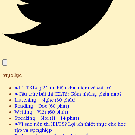
Mục lục
❧
IELTS là gì? Tìm hiểu khái niệm và vai trò
❧
Cấu trúc bài thi IELTS: Gồm những phần nào?
Listening – Nghe (30 phút)
Reading – Đọc (60 phút)
Writing – Viết (60 phút)
Speaking – Nói (11 – 14 phút)
❧
Vì sao nên thi IELTS? Lợi ích thiết thực cho học
tập và sự nghiệp