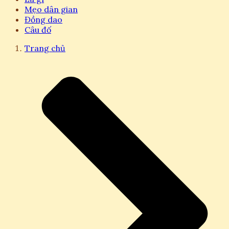
Mẹo dân gian
Đồng dao
Câu đố
Trang chủ