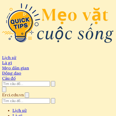
Lịch sử
Là gì
Mẹo dân gian
Đồng dao
Câu đố
Erci.edu.vn
Lịch sử
Là gì