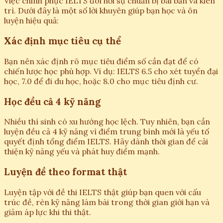
Việc chinh phục IELTS đòi hỏi sự chuẩn bị bài bản và kiên
trì. Dưới đây là một số lời khuyên giúp bạn học và ôn
luyện hiệu quả:
Xác định mục tiêu cụ thể
Bạn nên xác định rõ mục tiêu điểm số cần đạt để có
chiến lược học phù hợp. Ví dụ: IELTS 6.5 cho xét tuyển đại
học, 7.0 để đi du học, hoặc 8.0 cho mục tiêu định cư.
Học đều cả 4 kỹ năng
Nhiều thí sinh có xu hướng học lệch. Tuy nhiên, bạn cần
luyện đều cả 4 kỹ năng vì điểm trung bình mới là yếu tố
quyết định tổng điểm IELTS. Hãy dành thời gian để cải
thiện kỹ năng yếu và phát huy điểm mạnh.
Luyện đề theo format thật
Luyện tập với đề thi IELTS thật giúp bạn quen với cấu
trúc đề, rèn kỹ năng làm bài trong thời gian giới hạn và
giảm áp lực khi thi thật.