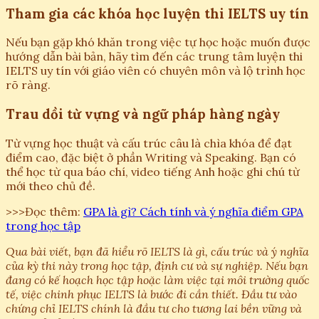
Tham gia các khóa học luyện thi IELTS uy tín
Nếu bạn gặp khó khăn trong việc tự học hoặc muốn được
hướng dẫn bài bản, hãy tìm đến các trung tâm luyện thi
IELTS uy tín với giáo viên có chuyên môn và lộ trình học
rõ ràng.
Trau dồi từ vựng và ngữ pháp hàng ngày
Từ vựng học thuật và cấu trúc câu là chìa khóa để đạt
điểm cao, đặc biệt ở phần Writing và Speaking. Bạn có
thể học từ qua báo chí, video tiếng Anh hoặc ghi chú từ
mới theo chủ đề.
>>>Đọc thêm:
GPA là gì? Cách tính và ý nghĩa điểm GPA
trong học tập
Qua bài viết, bạn đã hiểu rõ IELTS là gì, cấu trúc và ý nghĩa
của kỳ thi này trong học tập, định cư và sự nghiệp. Nếu bạn
đang có kế hoạch học tập hoặc làm việc tại môi trường quốc
tế, việc chinh phục IELTS là bước đi cần thiết. Đầu tư vào
chứng chỉ IELTS chính là đầu tư cho tương lai bền vững và