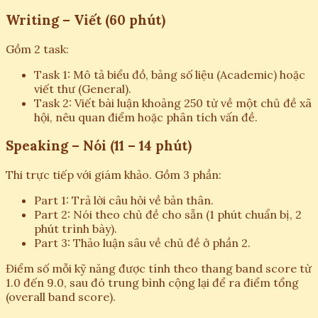
Writing – Viết (60 phút)
Gồm 2 task:
Task 1: Mô tả biểu đồ, bảng số liệu (Academic) hoặc
viết thư (General).
Task 2: Viết bài luận khoảng 250 từ về một chủ đề xã
hội, nêu quan điểm hoặc phân tích vấn đề.
Speaking – Nói (11 – 14 phút)
Thi trực tiếp với giám khảo. Gồm 3 phần:
Part 1: Trả lời câu hỏi về bản thân.
Part 2: Nói theo chủ đề cho sẵn (1 phút chuẩn bị, 2
phút trình bày).
Part 3: Thảo luận sâu về chủ đề ở phần 2.
Điểm số mỗi kỹ năng được tính theo thang band score từ
1.0 đến 9.0, sau đó trung bình cộng lại để ra điểm tổng
(overall band score).