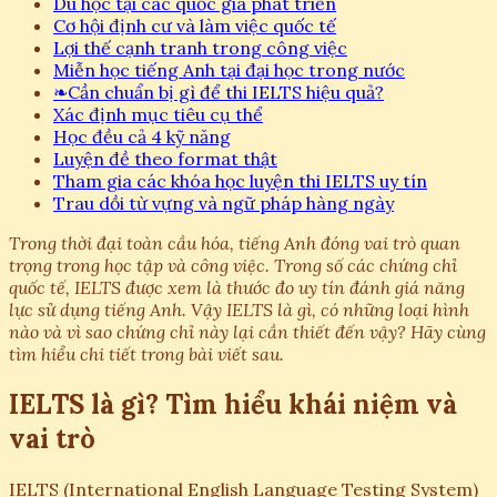
Du học tại các quốc gia phát triển
Cơ hội định cư và làm việc quốc tế
Lợi thế cạnh tranh trong công việc
Miễn học tiếng Anh tại đại học trong nước
❧
Cần chuẩn bị gì để thi IELTS hiệu quả?
Xác định mục tiêu cụ thể
Học đều cả 4 kỹ năng
Luyện đề theo format thật
Tham gia các khóa học luyện thi IELTS uy tín
Trau dồi từ vựng và ngữ pháp hàng ngày
Trong thời đại toàn cầu hóa, tiếng Anh đóng vai trò quan
trọng trong học tập và công việc. Trong số các chứng chỉ
quốc tế, IELTS được xem là thước đo uy tín đánh giá năng
lực sử dụng tiếng Anh. Vậy IELTS là gì, có những loại hình
nào và vì sao chứng chỉ này lại cần thiết đến vậy? Hãy cùng
tìm hiểu chi tiết trong bài viết sau.
IELTS là gì? Tìm hiểu khái niệm và
vai trò
IELTS (International English Language Testing System)