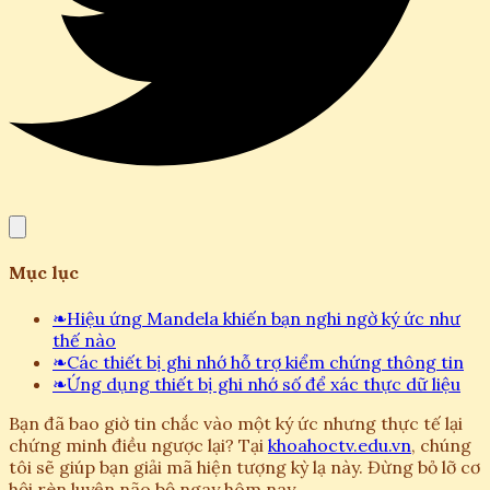
Mục lục
❧
Hiệu ứng Mandela khiến bạn nghi ngờ ký ức như
thế nào
❧
Các thiết bị ghi nhớ hỗ trợ kiểm chứng thông tin
❧
Ứng dụng thiết bị ghi nhớ số để xác thực dữ liệu
Bạn đã bao giờ tin chắc vào một ký ức nhưng thực tế lại
chứng minh điều ngược lại? Tại
khoahoctv.edu.vn
, chúng
tôi sẽ giúp bạn giải mã hiện tượng kỳ lạ này. Đừng bỏ lỡ cơ
hội rèn luyện não bộ ngay hôm nay.