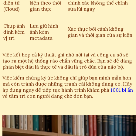
điện tử
kiện theo thời
chính xác không thể chỉnh
(Cloud)
gian thực
sửa lùi ngày
Chụp ảnh
Lưu giữ hình
Xác thực bối cảnh không
đính kèm
ảnh kèm
gian và thời gian của sự kiện
vị trí
metadata
Việc kết hợp cả kỹ thuật ghi nhớ nội tại và công cụ số sẽ
tạo ra một hệ thống rào chắn vững chắc. Bạn sẽ dễ dàng
phân biệt đâu là thực tế và đâu là trò đùa của não bộ.
Việc kiểm chứng ký ức không chỉ giúp bạn minh mẫn hơn
mà còn tránh được những tranh cãi không đáng có. Hãy
áp dụng ngay để tiếp tục hành trình khám phá
1001 bí ẩn
về tâm trí con người đang chờ đón bạn.