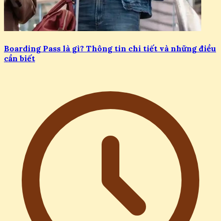
Boarding Pass là gì? Thông tin chi tiết và những điều
cần biết