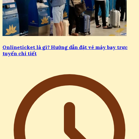
Onlineticket là gì? Hướng dẫn đặt vé máy bay trực
tuyến chi tiết