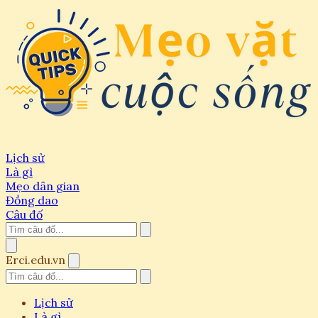
Lịch sử
Là gì
Mẹo dân gian
Đồng dao
Câu đố
Erci.edu.vn
Lịch sử
Là gì