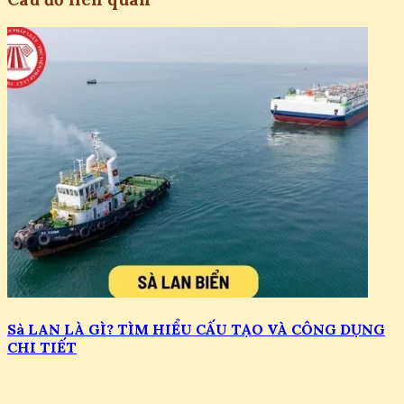
Sà LAN LÀ GÌ? TÌM HIỂU CẤU TẠO VÀ CÔNG DỤNG
CHI TIẾT