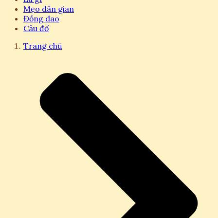
Mẹo dân gian
Đồng dao
Câu đố
Trang chủ