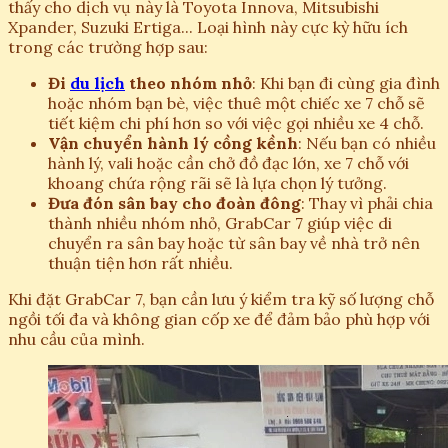
thấy cho dịch vụ này là Toyota Innova, Mitsubishi
Xpander, Suzuki Ertiga... Loại hình này cực kỳ hữu ích
trong các trường hợp sau:
Đi
du lịch
theo nhóm nhỏ
: Khi bạn đi cùng gia đình
hoặc nhóm bạn bè, việc thuê một chiếc xe 7 chỗ sẽ
tiết kiệm chi phí hơn so với việc gọi nhiều xe 4 chỗ.
Vận chuyển hành lý cồng kềnh
: Nếu bạn có nhiều
hành lý, vali hoặc cần chở đồ đạc lớn, xe 7 chỗ với
khoang chứa rộng rãi sẽ là lựa chọn lý tưởng.
Đưa đón sân bay cho đoàn đông
: Thay vì phải chia
thành nhiều nhóm nhỏ, GrabCar 7 giúp việc di
chuyển ra sân bay hoặc từ sân bay về nhà trở nên
thuận tiện hơn rất nhiều.
Khi đặt GrabCar 7, bạn cần lưu ý kiểm tra kỹ số lượng chỗ
ngồi tối đa và không gian cốp xe để đảm bảo phù hợp với
nhu cầu của mình.