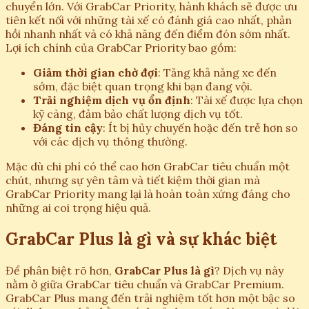
chuyển lớn. Với GrabCar Priority, hành khách sẽ được ưu
tiên kết nối với những tài xế có đánh giá cao nhất, phản
hồi nhanh nhất và có khả năng đến điểm đón sớm nhất.
Lợi ích chính của GrabCar Priority bao gồm:
Giảm thời gian chờ đợi
: Tăng khả năng xe đến
sớm, đặc biệt quan trọng khi bạn đang vội.
Trải nghiệm dịch vụ ổn định
: Tài xế được lựa chọn
kỹ càng, đảm bảo chất lượng dịch vụ tốt.
Đáng tin cậy
: Ít bị hủy chuyến hoặc đến trễ hơn so
với các dịch vụ thông thường.
Mặc dù chi phí có thể cao hơn GrabCar tiêu chuẩn một
chút, nhưng sự yên tâm và tiết kiệm thời gian mà
GrabCar Priority mang lại là hoàn toàn xứng đáng cho
những ai coi trọng hiệu quả.
GrabCar Plus là gì và sự khác biệt
Để phân biệt rõ hơn,
GrabCar Plus là gì
? Dịch vụ này
nằm ở giữa GrabCar tiêu chuẩn và GrabCar Premium.
GrabCar Plus mang đến trải nghiệm tốt hơn một bậc so