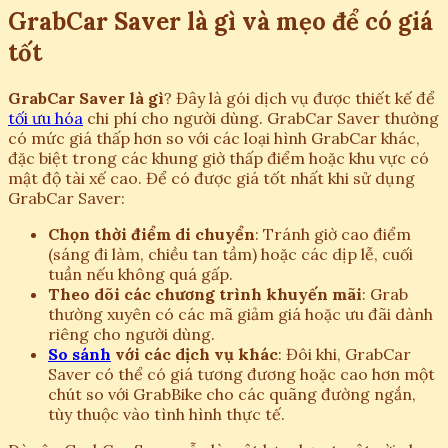
GrabCar Saver là gì và mẹo để có giá
tốt
GrabCar Saver là gì
? Đây là gói dịch vụ được thiết kế để
tối ưu hóa
chi phí cho người dùng. GrabCar Saver thường
có mức giá thấp hơn so với các loại hình GrabCar khác,
đặc biệt trong các khung giờ thấp điểm hoặc khu vực có
mật độ tài xế cao. Để có được giá tốt nhất khi sử dụng
GrabCar Saver:
Chọn thời điểm di chuyển
: Tránh giờ cao điểm
(sáng đi làm, chiều tan tầm) hoặc các dịp lễ, cuối
tuần nếu không quá gấp.
Theo dõi các chương trình khuyến mãi
: Grab
thường xuyên có các mã giảm giá hoặc ưu đãi dành
riêng cho người dùng.
So sánh
với các dịch vụ khác
: Đôi khi, GrabCar
Saver có thể có giá tương đương hoặc cao hơn một
chút so với GrabBike cho các quãng đường ngắn,
tùy thuộc vào tình hình thực tế.