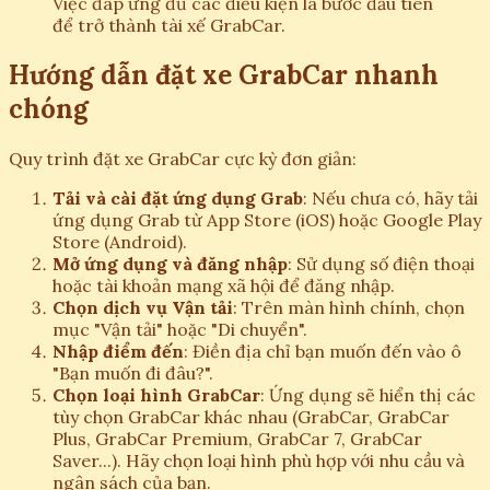
Việc đáp ứng đủ các điều kiện là bước đầu tiên
để trở thành tài xế GrabCar.
Hướng dẫn đặt xe GrabCar nhanh
chóng
Quy trình đặt xe GrabCar cực kỳ đơn giản:
Tải và cài đặt ứng dụng Grab
: Nếu chưa có, hãy tải
ứng dụng Grab từ App Store (iOS) hoặc Google Play
Store (Android).
Mở ứng dụng và đăng nhập
: Sử dụng số điện thoại
hoặc tài khoản mạng xã hội để đăng nhập.
Chọn dịch vụ Vận tải
: Trên màn hình chính, chọn
mục "Vận tải" hoặc "Di chuyển".
Nhập điểm đến
: Điền địa chỉ bạn muốn đến vào ô
"Bạn muốn đi đâu?".
Chọn loại hình GrabCar
: Ứng dụng sẽ hiển thị các
tùy chọn GrabCar khác nhau (GrabCar, GrabCar
Plus, GrabCar Premium, GrabCar 7, GrabCar
Saver...). Hãy chọn loại hình phù hợp với nhu cầu và
ngân sách của bạn.