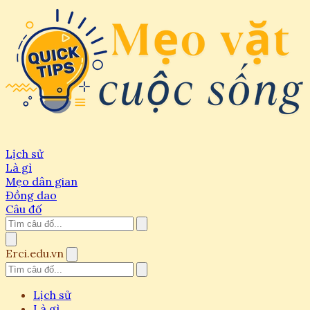
Lịch sử
Là gì
Mẹo dân gian
Đồng dao
Câu đố
Erci.edu.vn
Lịch sử
Là gì