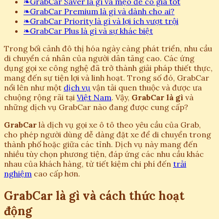
❧
GrabCar Saver là gì và mẹo để có giá tốt
❧
GrabCar Premium là gì và dành cho ai?
❧
GrabCar Priority là gì và lợi ích vượt trội
❧
GrabCar Plus là gì và sự khác biệt
Trong bối cảnh đô thị hóa ngày càng phát triển, nhu cầu
di chuyển cá nhân của người dân tăng cao. Các ứng
dụng gọi xe công nghệ đã trở thành giải pháp thiết thực,
mang đến sự tiện lợi và linh hoạt. Trong số đó, GrabCar
nổi lên như một
dịch vụ
vận tải quen thuộc và được ưa
chuộng rộng rãi tại
Việt Nam
. Vậy,
GrabCar là gì
và
những dịch vụ GrabCar nào đang được cung cấp?
GrabCar
là dịch vụ gọi xe ô tô theo yêu cầu của Grab,
cho phép người dùng dễ dàng đặt xe để di chuyển trong
thành phố hoặc giữa các tỉnh. Dịch vụ này mang đến
nhiều tùy chọn phương tiện, đáp ứng các nhu cầu khác
nhau của khách hàng, từ tiết kiệm chi phí đến
trải
nghiệm
cao cấp hơn.
GrabCar là gì và cách thức hoạt
động