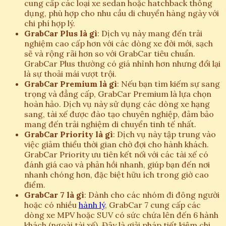
cung cấp các loại xe sedan hoặc hatchback thông
dụng, phù hợp cho nhu cầu di chuyển hàng ngày với
chi phí hợp lý.
GrabCar Plus là gì
: Dịch vụ này mang đến trải
nghiệm cao cấp hơn với các dòng xe đời mới, sạch
sẽ và rộng rãi hơn so với GrabCar tiêu chuẩn.
GrabCar Plus thường có giá nhỉnh hơn nhưng đổi lại
là sự thoải mái vượt trội.
GrabCar Premium là gì
: Nếu bạn tìm kiếm sự sang
trọng và đẳng cấp, GrabCar Premium là lựa chọn
hoàn hảo. Dịch vụ này sử dụng các dòng xe hạng
sang, tài xế được đào tạo chuyên nghiệp, đảm bảo
mang đến trải nghiệm di chuyển tinh tế nhất.
GrabCar Priority là gì
: Dịch vụ này tập trung vào
việc giảm thiểu thời gian chờ đợi cho hành khách.
GrabCar Priority ưu tiên kết nối với các tài xế có
đánh giá cao và phản hồi nhanh, giúp bạn đến nơi
nhanh chóng hơn, đặc biệt hữu ích trong giờ cao
điểm.
GrabCar 7 là gì
: Dành cho các nhóm đi đông người
hoặc có nhiều
hành lý
, GrabCar 7 cung cấp các
dòng xe MPV hoặc SUV có sức chứa lên đến 6 hành
khách (ngoài tài xế). Đây là giải pháp tiết kiệm chi