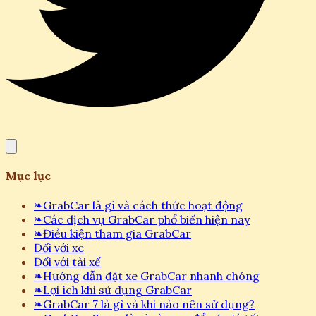
Mục lục
❧
GrabCar là gì và cách thức hoạt động
❧
Các dịch vụ GrabCar phổ biến hiện nay
❧
Điều kiện tham gia GrabCar
Đối với xe
Đối với tài xế
❧
Hướng dẫn đặt xe GrabCar nhanh chóng
❧
Lợi ích khi sử dụng GrabCar
❧
GrabCar 7 là gì và khi nào nên sử dụng?