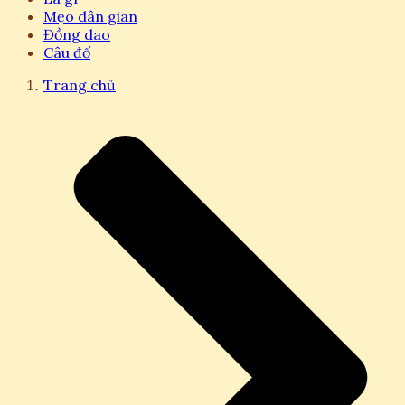
Mẹo dân gian
Đồng dao
Câu đố
Trang chủ