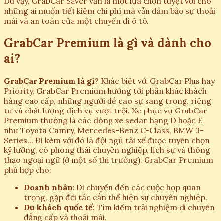
Dù vậy, GrabCar Saver vẫn là một lựa chọn tuyệt vời cho
những ai muốn tiết kiệm chi phí mà vẫn đảm bảo sự thoải
mái và an toàn của một chuyến đi ô tô.
GrabCar Premium là gì và dành cho
ai?
GrabCar Premium là gì
? Khác biệt với GrabCar Plus hay
Priority, GrabCar Premium hướng tới phân khúc khách
hàng cao cấp, những người đề cao sự sang trọng, riêng
tư và chất lượng dịch vụ vượt trội. Xe phục vụ GrabCar
Premium thường là các dòng xe sedan hạng D hoặc E
như Toyota Camry, Mercedes-Benz C-Class, BMW 3-
Series... Đi kèm với đó là đội ngũ tài xế được tuyển chọn
kỹ lưỡng, có phong thái chuyên nghiệp, lịch sự và thông
thạo ngoại ngữ (ở một số thị trường). GrabCar Premium
phù hợp cho:
Doanh nhân
: Di chuyển đến các cuộc họp quan
trọng, gặp đối tác cần thể hiện sự chuyên nghiệp.
Du khách quốc tế
: Tìm kiếm trải nghiệm di chuyển
đẳng cấp và thoải mái.