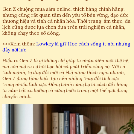
Gen Z chuộng mua sắm online, thích hàng chính hãng,
nhưng cũng rất quan tâm đến yếu tố bền vững, đạo đức
thương hiệu và tính cá nhân hóa. Thời trang, ẩm thực, du
lịch cũng được lựa chọn dựa trên trải nghiệm cá nhân,
không chạy theo số đông.
>>>Xem thêm:
Lowkey là gì? Học cách sống ít nói nhưng
đầy nội lực
Hiểu rõ Gen Z là gì không chỉ giúp ta nhận diện một thế hệ,
mà còn mở ra cơ hội học hỏi và phát triển cùng họ. Với cá
tính mạnh, tư duy đổi mới và khả năng thích nghi nhanh,
Gen Z đang từng bước tạo nên những thay đổi tích cực
trong nhiều lĩnh vực. Đồng hành cùng họ là cách để chúng
ta nắm bắt xu hướng và vững bước trong một thế giới đang
chuyển mình.