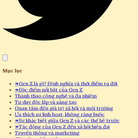
Mục lục
❧
Gen Z là gì? Định nghĩa và thời điểm ra đời
❧
Đặc điểm nổi bật của Gen Z
Thành thạo công nghệ và đa nhiệm
Tư duy độc lập và sáng tạo
Quan tâm đến giá trị xã hội và môi trường
Ưa thích sự linh hoạt, không ràng buộc
❧
Sự khác biệt giữa Gen Z và các thế hệ trước
❧
Tác động của Gen Z đến xã hội hiện đại
Truyền thông và marketing