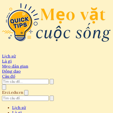
Lịch sử
Là gì
Mẹo dân gian
Đồng dao
Câu đố
Erci.edu.vn
Lịch sử
Là gì