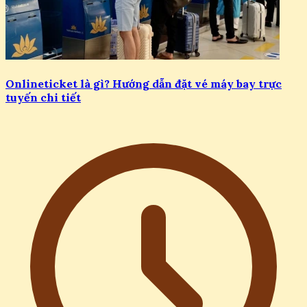
Onlineticket là gì? Hướng dẫn đặt vé máy bay trực
tuyến chi tiết