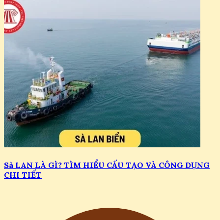
Sà LAN LÀ GÌ? TÌM HIỂU CẤU TẠO VÀ CÔNG DỤNG
CHI TIẾT