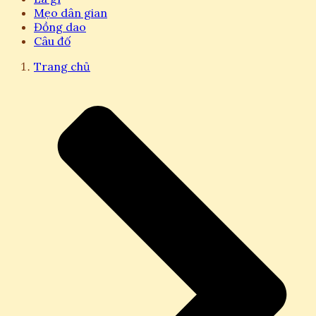
Mẹo dân gian
Đồng dao
Câu đố
Trang chủ