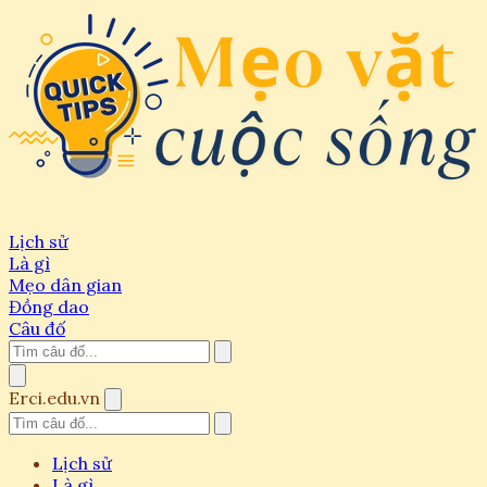
Lịch sử
Là gì
Mẹo dân gian
Đồng dao
Câu đố
Erci.edu.vn
Lịch sử
Là gì