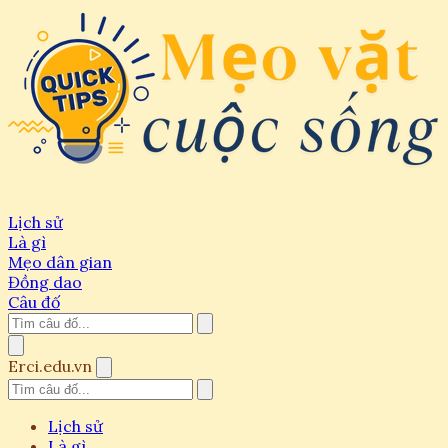
Lịch sử
Là gì
Mẹo dân gian
Đồng dao
Câu đố
Erci.edu.vn
Lịch sử
Là gì