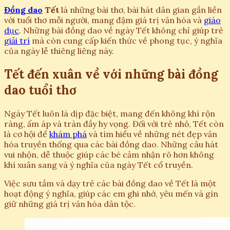
Đồng dao
Tết
là những bài thơ, bài hát dân gian gắn liền
với tuổi thơ mỗi người, mang đậm giá trị văn hóa và
giáo
dục
. Những bài đồng dao về ngày Tết không chỉ giúp trẻ
giải trí
mà còn cung cấp kiến thức về phong tục, ý nghĩa
của ngày lễ thiêng liêng này.
Tết đến xuân về với những bài đồng
dao tuổi thơ
Ngày Tết luôn là dịp đặc biệt, mang đến không khí rộn
ràng, ấm áp và tràn đầy hy vọng. Đối với trẻ nhỏ, Tết còn
là cơ hội để
khám phá
và tìm hiểu về những nét đẹp văn
hóa truyền thống qua các bài đồng dao. Những câu hát
vui nhộn, dễ thuộc giúp các bé cảm nhận rõ hơn không
khí xuân sang và ý nghĩa của ngày Tết cổ truyền.
Việc sưu tầm và dạy trẻ các bài đồng dao về Tết là một
hoạt động ý nghĩa, giúp các em ghi nhớ, yêu mến và gìn
giữ những giá trị văn hóa dân tộc.