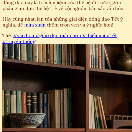
đồng dao này là trách nhiệm của thế hệ đi trước, góp
phần giáo dục thế hệ trẻ về cội nguồn, bản sắc văn hóa.
Hãy cùng nhau lan tỏa những giai điệu đồng dao Tết ý
nghĩa, để
mùa xuân
thêm trọn vẹn và ý nghĩa hơn!
Thẻ:
#văn hóa
#giáo dục mầm non
#thiếu nhi
#tết
#truyền thống