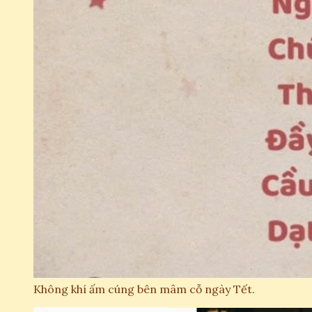
Không khí ấm cúng bên mâm cỗ ngày Tết.