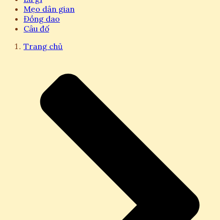
Mẹo dân gian
Đồng dao
Câu đố
Trang chủ