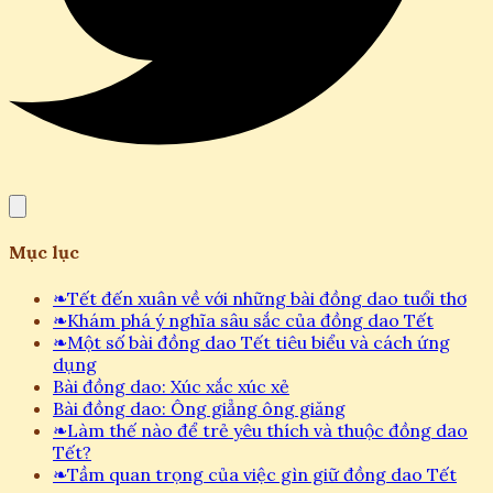
Mục lục
❧
Tết đến xuân về với những bài đồng dao tuổi thơ
❧
Khám phá ý nghĩa sâu sắc của đồng dao Tết
❧
Một số bài đồng dao Tết tiêu biểu và cách ứng
dụng
Bài đồng dao: Xúc xắc xúc xẻ
Bài đồng dao: Ông giẳng ông giăng
❧
Làm thế nào để trẻ yêu thích và thuộc đồng dao
Tết?
❧
Tầm quan trọng của việc gìn giữ đồng dao Tết