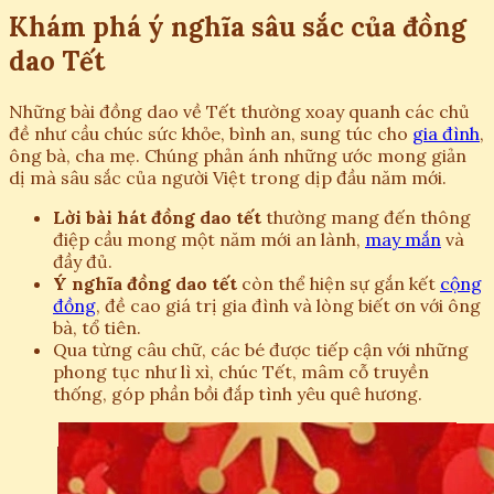
Khám phá ý nghĩa sâu sắc của đồng
dao Tết
Những bài đồng dao về Tết thường xoay quanh các chủ
đề như cầu chúc sức khỏe, bình an, sung túc cho
gia đình
,
ông bà, cha mẹ. Chúng phản ánh những ước mong giản
dị mà sâu sắc của người Việt trong dịp đầu năm mới.
Lời bài hát đồng dao tết
thường mang đến thông
điệp cầu mong một năm mới an lành,
may mắn
và
đầy đủ.
Ý nghĩa đồng dao tết
còn thể hiện sự gắn kết
cộng
đồng
, đề cao giá trị gia đình và lòng biết ơn với ông
bà, tổ tiên.
Qua từng câu chữ, các bé được tiếp cận với những
phong tục như lì xì, chúc Tết, mâm cỗ truyền
thống, góp phần bồi đắp tình yêu quê hương.