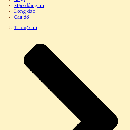
Mẹo dân gian
Đồng dao
Câu đố
Trang chủ