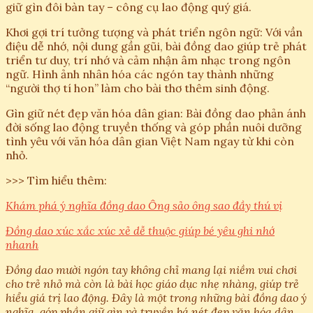
giữ gìn đôi bàn tay – công cụ lao động quý giá.
Khơi gợi trí tưởng tượng và phát triển ngôn ngữ: Với vần
điệu dễ nhớ, nội dung gần gũi, bài đồng dao giúp trẻ phát
triển tư duy, trí nhớ và cảm nhận âm nhạc trong ngôn
ngữ. Hình ảnh nhân hóa các ngón tay thành những
“người thợ tí hon” làm cho bài thơ thêm sinh động.
Gìn giữ nét đẹp văn hóa dân gian: Bài đồng dao phản ánh
đời sống lao động truyền thống và góp phần nuôi dưỡng
tình yêu với văn hóa dân gian Việt Nam ngay từ khi còn
nhỏ.
>>> Tìm hiểu thêm:
Khám phá ý nghĩa đồng dao Ông sảo ông sao đầy thú vị
Đồng dao xúc xắc xúc xẻ dễ thuộc giúp bé yêu ghi nhớ
nhanh
Đồng dao mười ngón tay không chỉ mang lại niềm vui chơi
cho trẻ nhỏ mà còn là bài học giáo dục nhẹ nhàng, giúp trẻ
hiểu giá trị lao động. Đây là một trong những bài đồng dao ý
nghĩa, góp phần giữ gìn và truyền bá nét đẹp văn hóa dân