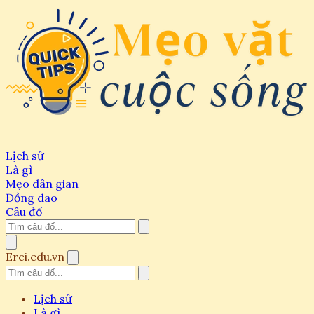
Lịch sử
Là gì
Mẹo dân gian
Đồng dao
Câu đố
Erci.edu.vn
Lịch sử
Là gì