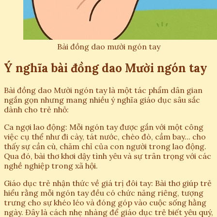
Bài đồng dao mười ngón tay
Ý nghĩa bài đồng dao Mười ngón tay
Bài đồng dao Mười ngón tay là một tác phẩm dân gian
ngắn gọn nhưng mang nhiều ý nghĩa giáo dục sâu sắc
dành cho trẻ nhỏ:
Ca ngợi lao động: Mỗi ngón tay được gắn với một công
việc cụ thể như đi cày, tát nước, chèo đò, cầm bay... cho
thấy sự cần cù, chăm chỉ của con người trong lao động.
Qua đó, bài thơ khơi dậy tình yêu và sự trân trọng với các
nghề nghiệp trong xã hội.
Giáo dục trẻ nhận thức về giá trị đôi tay: Bài thơ giúp trẻ
hiểu rằng mỗi ngón tay đều có chức năng riêng, tượng
trưng cho sự khéo léo và đóng góp vào cuộc sống hằng
ngày. Đây là cách nhẹ nhàng để giáo dục trẻ biết yêu quý,