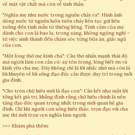
về mặt vật chất mà còn về tinh thần.
"Nghĩa mẹ như nước trong nguồn chảy ra": Hình ảnh
dòng nước từ nguồn luôn tuôn chảy liên tục gợi liên
tưởng đến tình mẫu tử thiêng liêng. Tình cảm của mẹ
dành cho con là bao la, trong sáng, không ngừng nghỉ –
từ việc sinh thành đến chăm sóc từng bữa ăn, giấc ngủ
của con.
"Một lòng thờ mẹ kính cha": Câu thơ nhấn mạnh thái độ
mà người làm con cần có: sự tôn trọng, lòng biết ơn và
kính yêu cha mẹ. Đây không chỉ là lời nhắc nhở mà còn là
lời khuyên về lối sống đạo đức cần được duy trì trong mỗi
gia đình.
"Cho tròn chữ hiếu mới là đạo con": Câu kết như một lời
tổng kết giá trị, khẳng định rằng chữ hiếu chính là nền
tảng đạo đức quan trọng nhất trong mối quan hệ gia
đình. Chỉ khi người con sống hiếu thảo, trọn đạo với cha
mẹ thì mới trọn vẹn nghĩa làm người.
>>> Khám phá thêm: