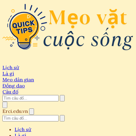
Lịch sử
Là gì
Mẹo dân gian
Đồng dao
Câu đố
Erci.edu.vn
Lịch sử
Là gì