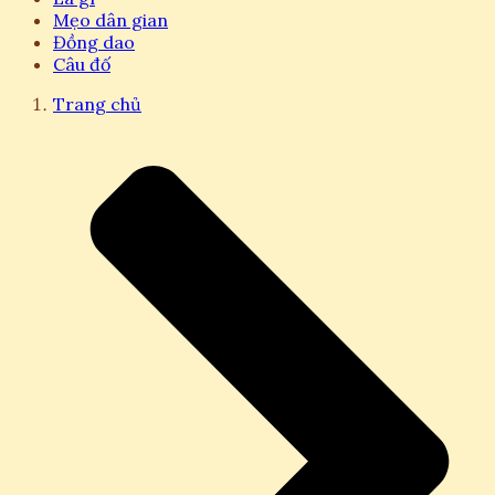
Mẹo dân gian
Đồng dao
Câu đố
Trang chủ