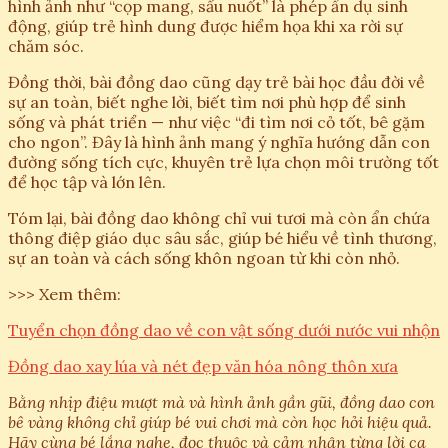
hình ảnh như “cọp mang, sấu nuốt” là phép ẩn dụ sinh
động, giúp trẻ hình dung được hiểm họa khi xa rời sự
chăm sóc.
Đồng thời, bài đồng dao cũng dạy trẻ bài học đầu đời về
sự an toàn, biết nghe lời, biết tìm nơi phù hợp để sinh
sống và phát triển — như việc “đi tìm nơi cỏ tốt, bê gặm
cho ngon”. Đây là hình ảnh mang ý nghĩa hướng dẫn con
đường sống tích cực, khuyên trẻ lựa chọn môi trường tốt
để học tập và lớn lên.
Tóm lại, bài đồng dao không chỉ vui tươi mà còn ẩn chứa
thông điệp giáo dục sâu sắc, giúp bé hiểu về tình thương,
sự an toàn và cách sống khôn ngoan từ khi còn nhỏ.
>>> Xem thêm:
Tuyển chọn đồng dao về con vật sống dưới nước vui nhộn
Đồng dao xay lúa và nét đẹp văn hóa nông thôn xưa
Bằng nhịp điệu mượt mà và hình ảnh gần gũi, đồng dao con
bê vàng không chỉ giúp bé vui chơi mà còn học hỏi hiệu quả.
Hãy cùng bé lắng nghe, đọc thuộc và cảm nhận từng lời ca