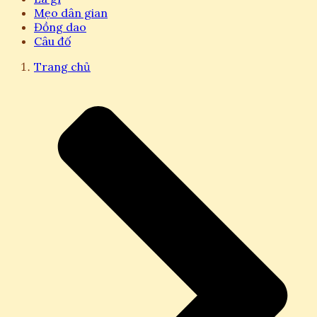
Mẹo dân gian
Đồng dao
Câu đố
Trang chủ