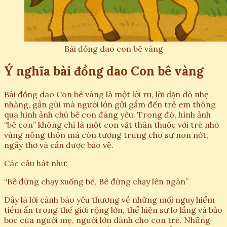
Bài đồng dao con bê vàng
Ý nghĩa bài đồng dao Con bê vàng
Bài đồng dao Con bê vàng là một lời ru, lời dặn dò nhẹ
nhàng, gần gũi mà người lớn gửi gắm đến trẻ em thông
qua hình ảnh chú bê con đáng yêu. Trong đó, hình ảnh
“bê con” không chỉ là một con vật thân thuộc với trẻ nhỏ
vùng nông thôn mà còn tượng trưng cho sự non nớt,
ngây thơ và cần được bảo vệ.
Các câu hát như:
“Bê đừng chạy xuống bể, Bê đừng chạy lên ngàn”
Đây là lời cảnh báo yêu thương về những mối nguy hiểm
tiềm ẩn trong thế giới rộng lớn, thể hiện sự lo lắng và bảo
bọc của người mẹ, người lớn dành cho con trẻ. Những