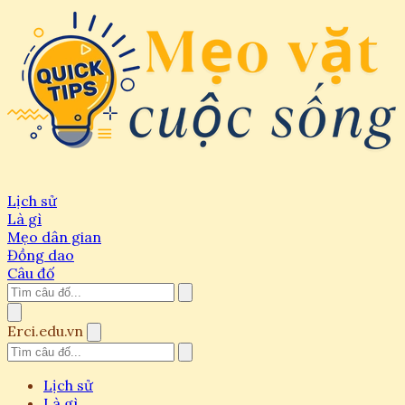
Lịch sử
Là gì
Mẹo dân gian
Đồng dao
Câu đố
Erci.edu.vn
Lịch sử
Là gì