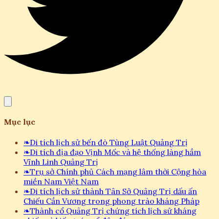
Mục lục
❧
Di tích lịch sử bến đò Tùng Luật Quảng Trị
❧
Di tích địa đạo Vịnh Mốc và hệ thống làng hầm
Vĩnh Linh Quảng Trị
❧
Trụ sở Chính phủ Cách mạng lâm thời Cộng hòa
miền Nam Việt Nam
❧
Di tích lịch sử thành Tân Sở Quảng Trị dấu ấn
Chiếu Cần Vương trong phong trào kháng Pháp
❧
Thành cổ Quảng Trị chứng tích lịch sử kháng