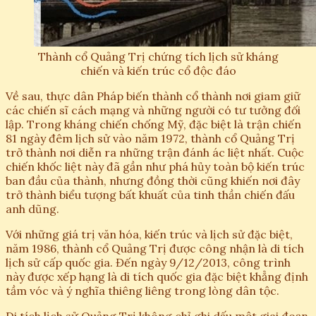
Thành cổ Quảng Trị chứng tích lịch sử kháng
chiến và kiến trúc cổ độc đáo
Về sau, thực dân Pháp biến thành cổ thành nơi giam giữ
các chiến sĩ cách mạng và những người có tư tưởng đối
lập. Trong kháng chiến chống Mỹ, đặc biệt là trận chiến
81 ngày đêm lịch sử vào năm 1972, thành cổ Quảng Trị
trở thành nơi diễn ra những trận đánh ác liệt nhất. Cuộc
chiến khốc liệt này đã gần như phá hủy toàn bộ kiến trúc
ban đầu của thành, nhưng đồng thời cũng khiến nơi đây
trở thành biểu tượng bất khuất của tinh thần chiến đấu
anh dũng.
Với những giá trị văn hóa, kiến trúc và lịch sử đặc biệt,
năm 1986, thành cổ Quảng Trị được công nhận là di tích
lịch sử cấp quốc gia. Đến ngày 9/12/2013, công trình
này được xếp hạng là di tích quốc gia đặc biệt khẳng định
tầm vóc và ý nghĩa thiêng liêng trong lòng dân tộc.
Di tích lịch sử Quảng Trị không chỉ ghi dấu một giai đoạn