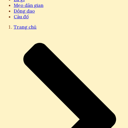
Mẹo dân gian
Đồng dao
Câu đố
Trang chủ