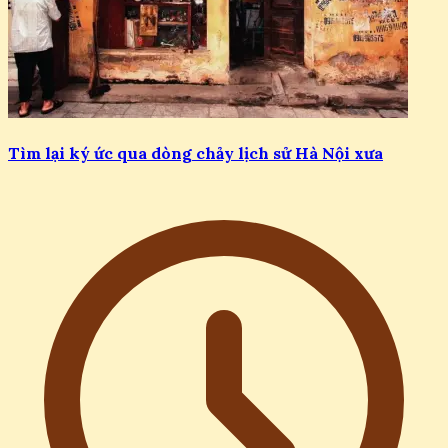
Tìm lại ký ức qua dòng chảy lịch sử Hà Nội xưa