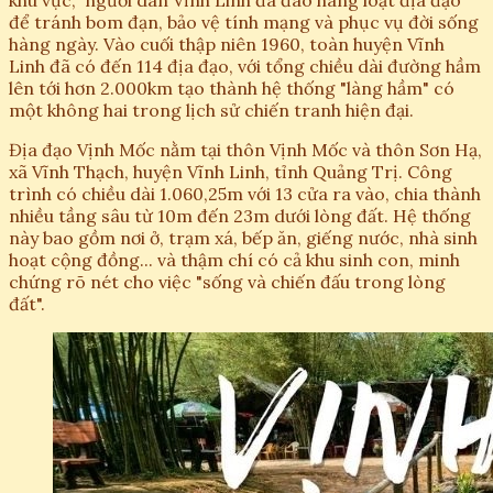
khu vực,” người dân Vĩnh Linh đã đào hàng loạt địa đạo
để tránh bom đạn, bảo vệ tính mạng và phục vụ đời sống
hàng ngày. Vào cuối thập niên 1960, toàn huyện Vĩnh
Linh đã có đến 114 địa đạo, với tổng chiều dài đường hầm
lên tới hơn 2.000km tạo thành hệ thống "làng hầm" có
một không hai trong lịch sử chiến tranh hiện đại.
Địa đạo Vịnh Mốc nằm tại thôn Vịnh Mốc và thôn Sơn Hạ,
xã Vĩnh Thạch, huyện Vĩnh Linh, tỉnh Quảng Trị. Công
trình có chiều dài 1.060,25m với 13 cửa ra vào, chia thành
nhiều tầng sâu từ 10m đến 23m dưới lòng đất. Hệ thống
này bao gồm nơi ở, trạm xá, bếp ăn, giếng nước, nhà sinh
hoạt cộng đồng... và thậm chí có cả khu sinh con, minh
chứng rõ nét cho việc "sống và chiến đấu trong lòng
đất".