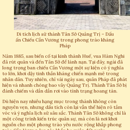
Di tích lịch sử thành Tân Sở Quảng Trị – Dấu
ấn Chiếu Cần Vương trong phong trào kháng
Pháp
Năm 1885, sau biến cố tại kinh thành Huế, vua Hàm Nghi
đã rút quân và đến Tân Sở để lánh nạn. Tại đây, ngài đã
long trọng ban chiếu Cần Vương một sự kiện có ý nghĩa
to lớn, khơi dậy tinh thần kháng chiến mạnh mẽ trong
nhân dân. Tuy nhiên, chỉ vài ngày sau, quân Pháp đã phát
hiện và nhanh chóng bao vây Quảng Trị. Thành Tân Sở bị
đánh chiếm và dần dần rơi vào tình trạng hoang tàn.
Dù hiện nay nhiều hạng mục trong thành không còn
nguyên vẹn, nhưng dấu tích còn lại vẫn thể hiện rõ tầm
vóc và ý nghĩa lịch sử sâu sắc. Thành Tân Sở không chỉ là
một công trình kiến trúc quân sự, mà còn là nơi khơi
nguồn cho một phong trào yêu nước rộng khắp phong