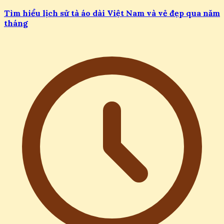
Tìm hiểu lịch sử tà áo dài Việt Nam và vẻ đẹp qua năm
tháng