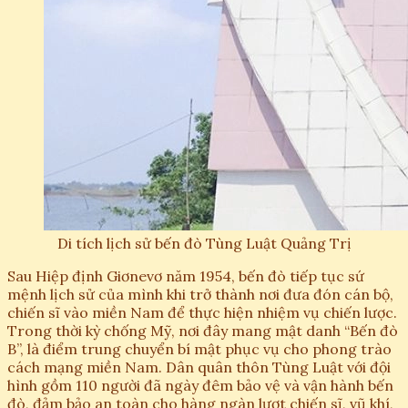
Di tích lịch sử bến đò Tùng Luật Quảng Trị
Sau Hiệp định Giơnevơ năm 1954, bến đò tiếp tục sứ
mệnh lịch sử của mình khi trở thành nơi đưa đón cán bộ,
chiến sĩ vào miền Nam để thực hiện nhiệm vụ chiến lược.
Trong thời kỳ chống Mỹ, nơi đây mang mật danh “Bến đò
B”, là điểm trung chuyển bí mật phục vụ cho phong trào
cách mạng miền Nam. Dân quân thôn Tùng Luật với đội
hình gồm 110 người đã ngày đêm bảo vệ và vận hành bến
đò, đảm bảo an toàn cho hàng ngàn lượt chiến sĩ, vũ khí,