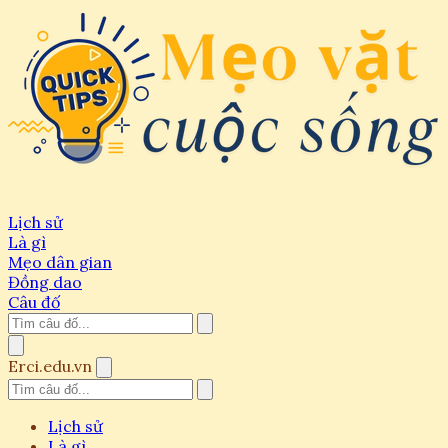
Lịch sử
Là gì
Mẹo dân gian
Đồng dao
Câu đố
Erci.edu.vn
Lịch sử
Là gì