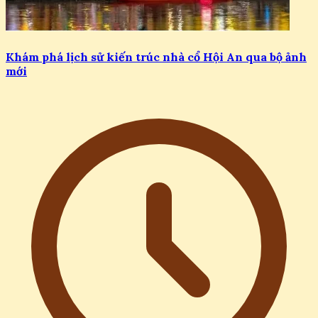
Khám phá lịch sử kiến trúc nhà cổ Hội An qua bộ ảnh
mới