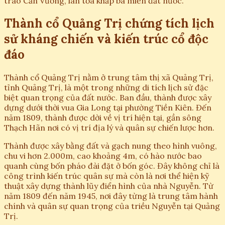
trào Cần Vương, lan tỏa khắp ba miền đất nước.
Thành cổ Quảng Trị chứng tích lịch
sử kháng chiến và kiến trúc cổ độc
đáo
Thành cổ Quảng Trị nằm ở trung tâm thị xã Quảng Trị,
tỉnh Quảng Trị, là một trong những di tích lịch sử đặc
biệt quan trọng của đất nước. Ban đầu, thành được xây
dựng dưới thời vua Gia Long tại phường Tiền Kiên. Đến
năm 1809, thành được dời về vị trí hiện tại, gần sông
Thạch Hãn nơi có vị trí địa lý và quân sự chiến lược hơn.
Thành được xây bằng đất và gạch nung theo hình vuông,
chu vi hơn 2.000m, cao khoảng 4m, có hào nước bao
quanh cùng bốn pháo đài đặt ở bốn góc. Đây không chỉ là
công trình kiến trúc quân sự mà còn là nơi thể hiện kỹ
thuật xây dựng thành lũy điển hình của nhà Nguyễn. Từ
năm 1809 đến năm 1945, nơi đây từng là trung tâm hành
chính và quân sự quan trọng của triều Nguyễn tại Quảng
Trị.