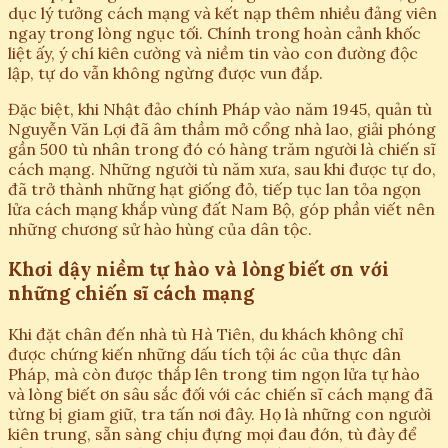
dục lý tưởng cách mạng và kết nạp thêm nhiều đảng viên
ngay trong lòng ngục tối. Chính trong hoàn cảnh khốc
liệt ấy, ý chí kiên cường và niềm tin vào con đường độc
lập, tự do vẫn không ngừng được vun đắp.
Đặc biệt, khi Nhật đảo chính Pháp vào năm 1945, quản tù
Nguyễn Văn Lợi đã âm thầm mở cổng nhà lao, giải phóng
gần 500 tù nhân trong đó có hàng trăm người là chiến sĩ
cách mạng. Những người tù năm xưa, sau khi được tự do,
đã trở thành những hạt giống đỏ, tiếp tục lan tỏa ngọn
lửa cách mạng khắp vùng đất Nam Bộ, góp phần viết nên
những chương sử hào hùng của dân tộc.
Khơi dậy niềm tự hào và lòng biết ơn với
những chiến sĩ cách mạng
Khi đặt chân đến nhà tù Hà Tiên, du khách không chỉ
được chứng kiến những dấu tích tội ác của thực dân
Pháp, mà còn được thắp lên trong tim ngọn lửa tự hào
và lòng biết ơn sâu sắc đối với các chiến sĩ cách mạng đã
từng bị giam giữ, tra tấn nơi đây. Họ là những con người
kiên trung, sẵn sàng chịu đựng mọi đau đớn, tù đày để