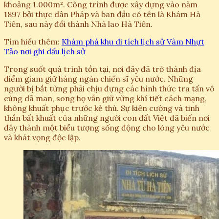
khoảng 1.000m². Công trình được xây dựng vào năm
1897 bởi thực dân Pháp và ban đầu có tên là Khám Hà
Tiên, sau này đổi thành Nhà lao Hà Tiên.
Tìm hiểu thêm:
Khám phá khu di tích lịch sử Vàm Nhựt
Tảo nơi ghi dấu lịch sử
Trong suốt quá trình tồn tại, nơi đây đã trở thành địa
điểm giam giữ hàng ngàn chiến sĩ yêu nước. Những
người bị bắt từng phải chịu đựng các hình thức tra tấn vô
cùng dã man, song họ vẫn giữ vững khí tiết cách mạng,
không khuất phục trước kẻ thù. Sự kiên cường và tinh
thần bất khuất của những người con đất Việt đã biến nơi
đây thành một biểu tượng sống động cho lòng yêu nước
và khát vọng độc lập.