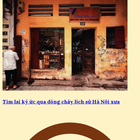
Tìm lại ký ức qua dòng chảy lịch sử Hà Nội xưa