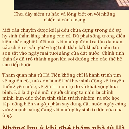
Khơi dậy niềm tự hào và lòng biết ơn với những
chiến sĩ cách mạng
Mỗi câu chuyện được kể lại đều chứa đựng trong đó sự
hy sinh thầm lặng nhưng cao cả. Dù phải sống trong điều
kiện khắc nghiệt, đối mặt với những đòn tra tấn dã man,
các chiến sĩ vẫn giữ vững tinh thần bất khuất, niềm tin
son sắt vào ngày mai tươi sáng của đất nước. Chính tinh
thần ấy đã trở thành ngọn lửa soi đường cho các thế hệ
sau tiếp bước.
Tham quan nhà tù Hà Tiên không chỉ là hành trình tìm
về nguồn cội, mà còn là một bài học sinh động về truyền
thống yêu nước, về giá trị của tự do và khát vọng hòa
bình. Đó là dịp để mỗi người chúng ta nhìn lại chính
mình, hun đúc thêm tinh thần trách nhiệm, ra sức học
tập, cống hiến và góp phần xây dựng đất nước ngày càng
vững mạnh, xứng đáng với những hy sinh to lớn của cha
ông.
Những lưu ý khi ghé thăm nhà tù Hà