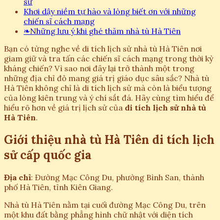
sử
Khơi dậy niềm tự hào và lòng biết ơn với những
chiến sĩ cách mạng
❧
Những lưu ý khi ghé thăm nhà tù Hà Tiên
Bạn có từng nghe về di tích lịch sử nhà tù Hà Tiên nơi
giam giữ và tra tấn các chiến sĩ cách mạng trong thời kỳ
kháng chiến? Vì sao nơi đây lại trở thành một trong
những địa chỉ đỏ mang giá trị giáo dục sâu sắc? Nhà tù
Hà Tiên không chỉ là di tích lịch sử mà còn là biểu tượng
của lòng kiên trung và ý chí sắt đá. Hãy cùng tìm hiểu để
hiểu rõ hơn về giá trị lịch sử của
di tích lịch sử nhà tù
Hà Tiên
.
Giới thiệu nhà tù Hà Tiên di tích lịch
sử cấp quốc gia
Địa chỉ
: Đường Mạc Công Du, phường Bình San, thành
phố Hà Tiên, tỉnh Kiên Giang.
Nhà tù Hà Tiên nằm tại cuối đường Mạc Công Du, trên
một khu đất bằng phẳng hình chữ nhật với diện tích