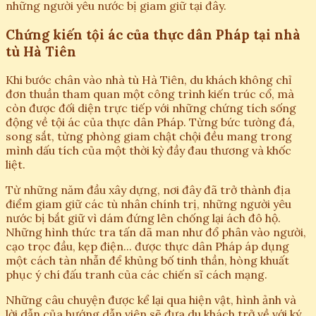
những người yêu nước bị giam giữ tại đây.
Chứng kiến tội ác của thực dân Pháp tại nhà
tù Hà Tiên
Khi bước chân vào nhà tù Hà Tiên, du khách không chỉ
đơn thuần tham quan một công trình kiến trúc cổ, mà
còn được đối diện trực tiếp với những chứng tích sống
động về tội ác của thực dân Pháp. Từng bức tường đá,
song sắt, từng phòng giam chật chội đều mang trong
mình dấu tích của một thời kỳ đầy đau thương và khốc
liệt.
Từ những năm đầu xây dựng, nơi đây đã trở thành địa
điểm giam giữ các tù nhân chính trị, những người yêu
nước bị bắt giữ vì dám đứng lên chống lại ách đô hộ.
Những hình thức tra tấn dã man như đổ phân vào người,
cạo trọc đầu, kẹp điện... được thực dân Pháp áp dụng
một cách tàn nhẫn để khủng bố tinh thần, hòng khuất
phục ý chí đấu tranh của các chiến sĩ cách mạng.
Những câu chuyện được kể lại qua hiện vật, hình ảnh và
lời dẫn của hướng dẫn viên sẽ đưa du khách trở về với ký