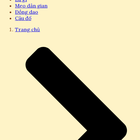
Mẹo dân gian
Đồng dao
Câu đố
Trang chủ