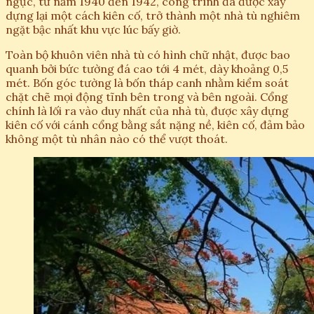
ngục, từ năm 1940 đến 1942, công trình đã được xây
dựng lại một cách kiên cố, trở thành một nhà tù nghiêm
ngặt bậc nhất khu vực lúc bấy giờ.
Toàn bộ khuôn viên nhà tù có hình chữ nhật, được bao
quanh bởi bức tường đá cao tới 4 mét, dày khoảng 0,5
mét. Bốn góc tường là bốn tháp canh nhằm kiểm soát
chặt chẽ mọi động tĩnh bên trong và bên ngoài. Cổng
chính là lối ra vào duy nhất của nhà tù, được xây dựng
kiên cố với cánh cổng bằng sắt nặng nề, kiên cố, đảm bảo
không một tù nhân nào có thể vượt thoát.