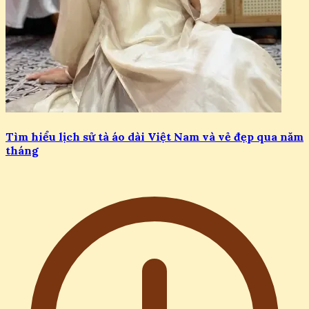
Tìm hiểu lịch sử tà áo dài Việt Nam và vẻ đẹp qua năm
tháng