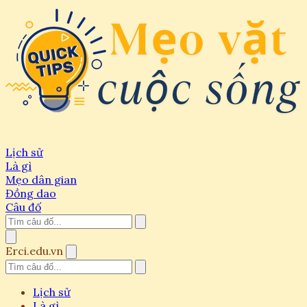
Lịch sử
Là gì
Mẹo dân gian
Đồng dao
Câu đố
Erci.edu.vn
Lịch sử
Là gì