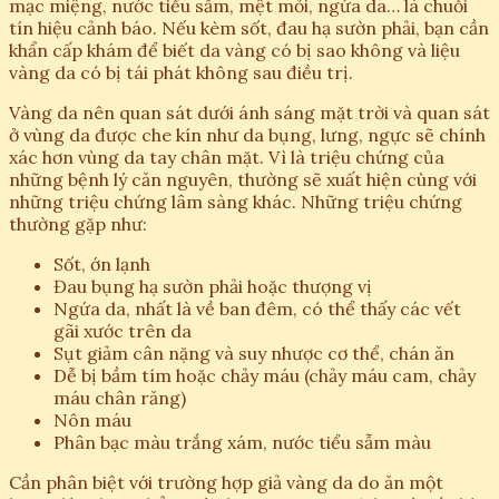
mạc miệng, nước tiểu sẫm, mệt mỏi, ngứa da… là chuỗi
tín hiệu cảnh báo. Nếu kèm sốt, đau hạ sườn phải, bạn cần
khẩn cấp khám để biết da vàng có bị sao không và liệu
vàng da có bị tái phát không sau điều trị.
Vàng da nên quan sát dưới ánh sáng mặt trời và quan sát
ở vùng da được che kín như da bụng, lưng, ngực sẽ chính
xác hơn vùng da tay chân mặt. Vì là triệu chứng của
những bệnh lý căn nguyên, thường sẽ xuất hiện cùng với
những triệu chứng lâm sàng khác. Những triệu chứng
thường gặp như:
Sốt, ớn lạnh
Đau bụng hạ sườn phải hoặc thượng vị
Ngứa da, nhất là về ban đêm, có thể thấy các vết
gãi xước trên da
Sụt giảm cân nặng và suy nhược cơ thể, chán ăn
Dễ bị bầm tím hoặc chảy máu (chảy máu cam, chảy
máu chân răng)
Nôn máu
Phân bạc màu trắng xám, nước tiểu sẫm màu
Cần phân biệt với trường hợp giả vàng da do ăn một