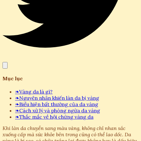
Mục lục
❧
Vàng da là gì?
❧
Nguyên nhân khiến làn da bị vàng
❧
Biểu hiện bất thường của da vàng
❧
Cách xử lý và phòng ngừa da vàng
❧
Thắc mắc về hội chứng vàng da
Khi làn da chuyển sang màu vàng, không chỉ nhan sắc
xuống cấp mà sức khỏe bên trong cũng có thể lao dốc. Da
vàng là bị sao, có chữa trắng lại được không hay là dấu hiệu