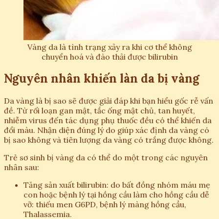
Vàng da là tình trạng xảy ra khi cơ thể không
chuyển hoá và đào thải được bilirubin
Nguyên nhân khiến làn da bị vàng
Da vàng là bị sao sẽ được giải đáp khi bạn hiểu gốc rễ vấn
đề. Từ rối loạn gan mật, tắc ống mật chủ, tan huyết,
nhiễm virus đến tác dụng phụ thuốc đều có thể khiến da
đổi màu. Nhận diện đúng lý do giúp xác định da vàng có
bị sao không và tiên lượng da vàng có trắng được không.
Trẻ sơ sinh bị vàng da có thể do một trong các nguyên
nhân sau:
Tăng sản xuất bilirubin: do bất đồng nhóm máu mẹ
con hoặc bệnh lý tại hồng cầu làm cho hồng cầu dễ
vỡ: thiếu men G6PD, bệnh lý màng hồng cầu,
Thalassemia.