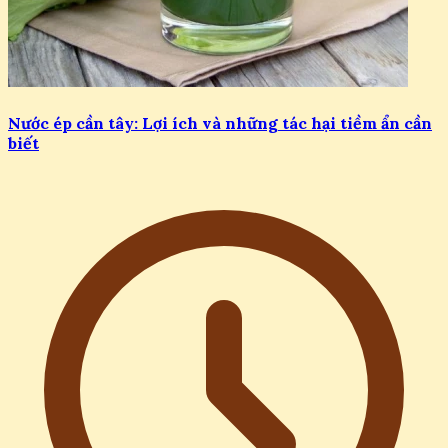
Nước ép cần tây: Lợi ích và những tác hại tiềm ẩn cần
biết