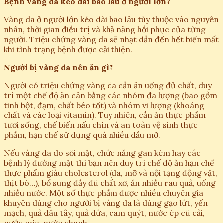
Bệnh vàng da kéo dài bao lâu ở người lớn?
Vàng da ở người lớn kéo dài bao lâu tùy thuộc vào nguyên
nhân, thời gian điều trị và khả năng hồi phục của từng
người. Triệu chứng vàng da sẽ nhạt dần đến hết biến mất
khi tình trạng bệnh được cải thiện.
Người bị vàng da nên ăn gì?
Người có triệu chứng vàng da cần ăn uống đủ chất, duy
trì một chế độ ăn cân bằng các nhóm đa lượng (bao gồm
tinh bột, đạm, chất béo tốt) và nhóm vi lượng (khoáng
chất và các loại vitamin). Tuy nhiên, cần ăn thực phẩm
tươi sống, chế biến nấu chín và an toàn vệ sinh thực
phẩm, hạn chế sử dụng quá nhiều dầu mỡ.
Nếu vàng da do sỏi mật, chức năng gan kém hay các
bệnh lý đường mật thì bạn nên duy trì chế độ ăn hạn chế
thực phẩm giàu cholesterol (da, mỡ và nội tạng động vật,
thịt bò…), bổ sung đầy đủ chất xơ, ăn nhiều rau quả, uống
nhiều nước. Một số thực phẩm được nhiều chuyên gia
khuyên dùng cho người bị vàng da là dùng gạo lứt, yến
mạch, quả dâu tây, quả dứa, cam quýt, nước ép củ cải,
nước mía, nước chanh…