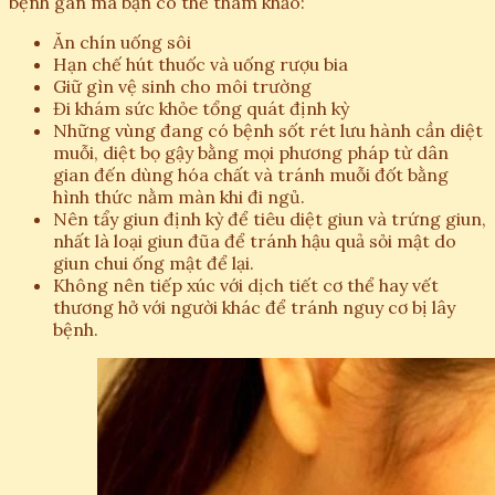
bệnh gan mà bạn có thể tham khảo:
Ăn chín uống sôi
Hạn chế hút thuốc và uống rượu bia
Giữ gìn vệ sinh cho môi trường
Đi khám sức khỏe tổng quát định kỳ
Những vùng đang có bệnh sốt rét lưu hành cần diệt
muỗi, diệt bọ gậy bằng mọi phương pháp từ dân
gian đến dùng hóa chất và tránh muỗi đốt bằng
hình thức nằm màn khi đi ngủ.
Nên tẩy giun định kỳ để tiêu diệt giun và trứng giun,
nhất là loại giun đũa để tránh hậu quả sỏi mật do
giun chui ống mật để lại.
Không nên tiếp xúc với dịch tiết cơ thể hay vết
thương hở với người khác để tránh nguy cơ bị lây
bệnh.