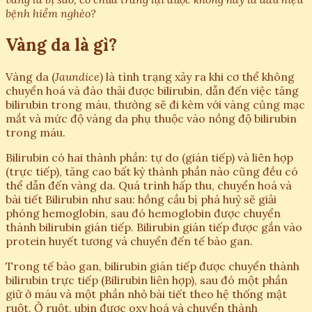
bệnh hiểm nghèo?
Vàng da là gì?
Vàng da (
Jaundice
) là tình trạng xảy ra khi cơ thể không
chuyển hoá và đào thải được bilirubin, dẫn đến việc tăng
bilirubin trong máu, thường sẽ đi kèm với vàng củng mạc
mắt và mức độ vàng da phụ thuộc vào nồng độ bilirubin
trong máu.
Bilirubin có hai thành phần: tự do (gián tiếp) và liên hợp
(trực tiếp), tăng cao bất kỳ thành phần nào cũng đều có
thể dẫn đến vàng da. Quá trình hấp thu, chuyển hoá và
bài tiết Bilirubin như sau: hồng cầu bị phá huỷ sẽ giải
phóng hemoglobin, sau đó hemoglobin được chuyển
thành bilirubin gián tiếp. Bilirubin gián tiếp được gắn vào
protein huyết tương và chuyển đến tế bào gan.
Trong tế bào gan, bilirubin gián tiếp được chuyển thành
bilirubin trực tiếp (Bilirubin liên hợp), sau đó một phần
giữ ở máu và một phần nhỏ bài tiết theo hệ thống mật
ruột. Ở ruột, ubin được oxy hoá và chuyển thành