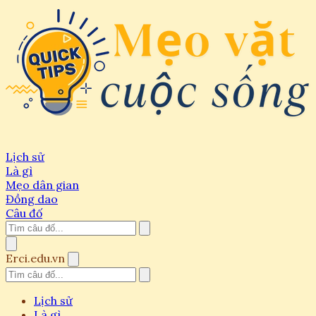
Lịch sử
Là gì
Mẹo dân gian
Đồng dao
Câu đố
Erci.edu.vn
Lịch sử
Là gì