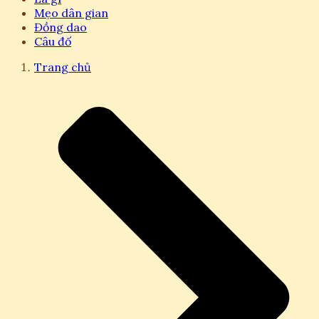
Mẹo dân gian
Đồng dao
Câu đố
Trang chủ