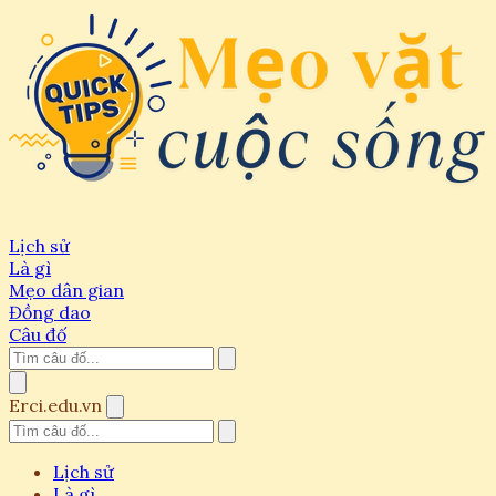
Lịch sử
Là gì
Mẹo dân gian
Đồng dao
Câu đố
Erci.edu.vn
Lịch sử
Là gì