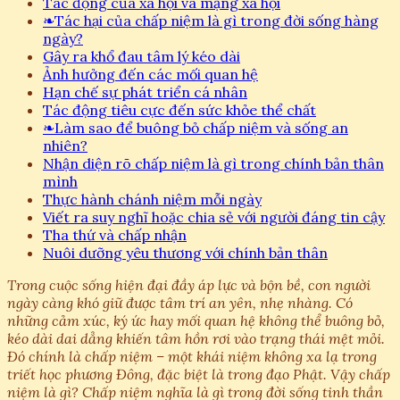
Tác động của xã hội và mạng xã hội
❧
Tác hại của chấp niệm là gì trong đời sống hàng
ngày?
Gây ra khổ đau tâm lý kéo dài
Ảnh hưởng đến các mối quan hệ
Hạn chế sự phát triển cá nhân
Tác động tiêu cực đến sức khỏe thể chất
❧
Làm sao để buông bỏ chấp niệm và sống an
nhiên?
Nhận diện rõ chấp niệm là gì trong chính bản thân
mình
Thực hành chánh niệm mỗi ngày
Viết ra suy nghĩ hoặc chia sẻ với người đáng tin cậy
Tha thứ và chấp nhận
Nuôi dưỡng yêu thương với chính bản thân
Trong cuộc sống hiện đại đầy áp lực và bộn bề, con người
ngày càng khó giữ được tâm trí an yên, nhẹ nhàng. Có
những cảm xúc, ký ức hay mối quan hệ không thể buông bỏ,
kéo dài dai dẳng khiến tâm hồn rơi vào trạng thái mệt mỏi.
Đó chính là chấp niệm – một khái niệm không xa lạ trong
triết học phương Đông, đặc biệt là trong đạo Phật. Vậy chấp
niệm là gì? Chấp niệm nghĩa là gì trong đời sống tinh thần