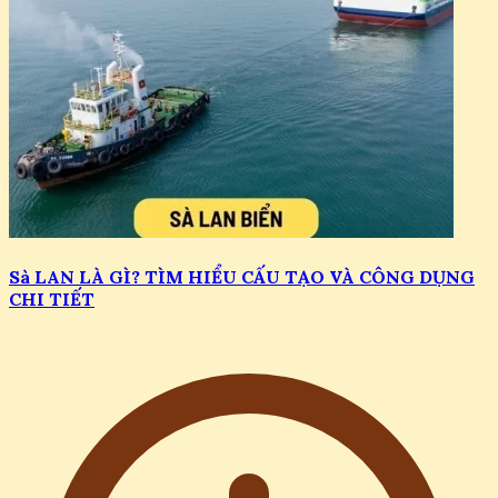
Sà LAN LÀ GÌ? TÌM HIỂU CẤU TẠO VÀ CÔNG DỤNG
CHI TIẾT