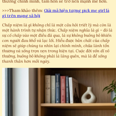
thương chính mình, tâm hồn sẽ trở nên mạnh mẽ hơn.
>>>Tham khảo thêm:
Giải mã hiện tượng pick me girl là
gì trên mạng xã hội
Chấp niệm là gì không chỉ là một câu hỏi triết lý mà còn là
một hành trình tự nhận thức. Chấp niệm nghĩa là gì – đó là
sự cố chấp vào một điều đã qua, là sự không buông bỏ khiến
con người đau khổ và lạc lối. Hiểu được bản chất của chấp
niệm sẽ giúp chúng ta nhìn lại chính mình, chữa lành tổn
thương và sống trọn vẹn trong hiện tại. Cuộc đời vốn dĩ vô
thường, buông bỏ không phải là lãng quên, mà là để sống
thanh thản hơn mỗi ngày.