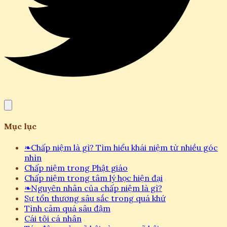
Mục lục
❧
Chấp niệm là gì? Tìm hiểu khái niệm từ nhiều góc
nhìn
Chấp niệm trong Phật giáo
Chấp niệm trong tâm lý học hiện đại
❧
Nguyên nhân của chấp niệm là gì?
Sự tổn thương sâu sắc trong quá khứ
Tình cảm quá sâu đậm
Cái tôi cá nhân