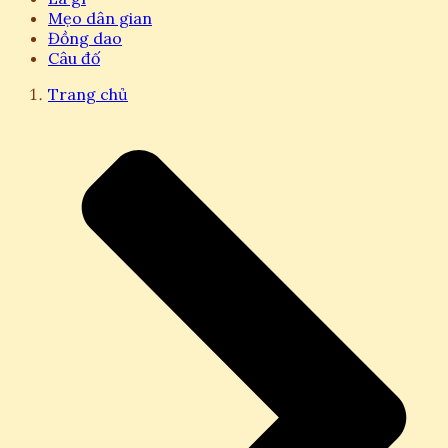
Mẹo dân gian
Đồng dao
Câu đố
Trang chủ