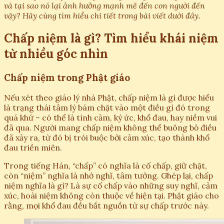
và tại sao nó lại ảnh hưởng mạnh mẽ đến con người đến
vậy? Hãy cùng tìm hiểu chi tiết trong bài viết dưới đây.
Chấp niệm là gì? Tìm hiểu khái niệm
từ nhiều góc nhìn
Chấp niệm trong Phật giáo
Nếu xét theo giáo lý nhà Phật, chấp niệm là gì được hiểu
là trạng thái tâm lý bám chặt vào một điều gì đó trong
quá khứ – có thể là tình cảm, ký ức, khổ đau, hay niềm vui
đã qua. Người mang chấp niệm không thể buông bỏ điều
đã xảy ra, từ đó bị trói buộc bởi cảm xúc, tạo thành khổ
đau triền miên.
Trong tiếng Hán, “chấp” có nghĩa là cố chấp, giữ chặt,
còn “niệm” nghĩa là nhớ nghĩ, tâm tưởng. Ghép lại, chấp
niệm nghĩa là gì? Là sự cố chấp vào những suy nghĩ, cảm
xúc, hoài niệm không còn thuộc về hiện tại. Phật giáo cho
rằng, mọi khổ đau đều bắt nguồn từ sự chấp trước này.