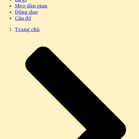
Mẹo dân gian
Đồng dao
Câu đố
Trang chủ