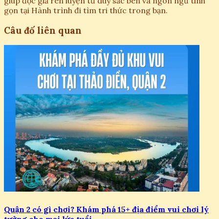
giúp độc giả rèn luyện tư duy sắc bén và ngôn ngữ tinh
gọn tại Hành trình đi tìm tri thức trong bạn.
Câu đố liên quan
Quận 2 có gì chơi? Khám phá 15+ địa điểm vui chơi lý
tưởng cho mọi lứa tuổi