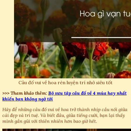
Câu đố vui về hoa rèn luyện trí nhớ siêu tốt
>>> Tham khảo thêm:
Bộ sưu tập câu đố về 4 mùa hay nhất
khiến bạn không ngờ tới
Hãy để những câu đố vui về hoa trở thành nhịp cầu nối giữa
cái đẹp và trí tuệ. Và biết đâu, giữa tiếng cười, bạn lại thấy
mình gần gũi với thiên nhiên hơn bao giờ hết.