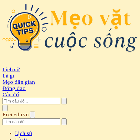
Lịch sử
Là gì
Mẹo dân gian
Đồng dao
Câu đố
Erci.edu.vn
Lịch sử
Là gì