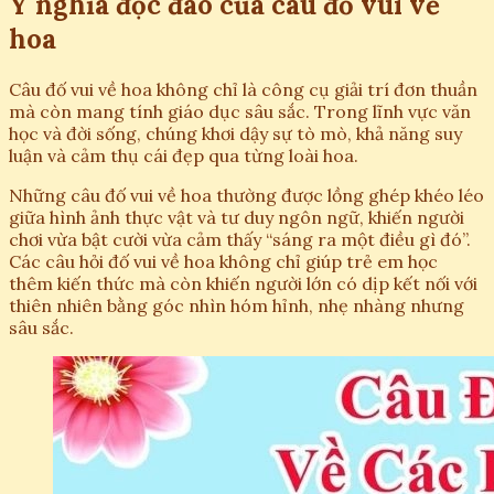
Ý nghĩa độc đáo của câu đố vui về
hoa
Câu đố vui về hoa không chỉ là công cụ giải trí đơn thuần
mà còn mang tính giáo dục sâu sắc. Trong lĩnh vực văn
học và đời sống, chúng khơi dậy sự tò mò, khả năng suy
luận và cảm thụ cái đẹp qua từng loài hoa.
Những câu đố vui về hoa thường được lồng ghép khéo léo
giữa hình ảnh thực vật và tư duy ngôn ngữ, khiến người
chơi vừa bật cười vừa cảm thấy “sáng ra một điều gì đó”.
Các câu hỏi đố vui về hoa không chỉ giúp trẻ em học
thêm kiến thức mà còn khiến người lớn có dịp kết nối với
thiên nhiên bằng góc nhìn hóm hỉnh, nhẹ nhàng nhưng
sâu sắc.