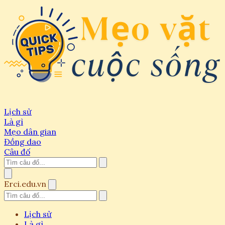
Lịch sử
Là gì
Mẹo dân gian
Đồng dao
Câu đố
Erci.edu.vn
Lịch sử
Là gì