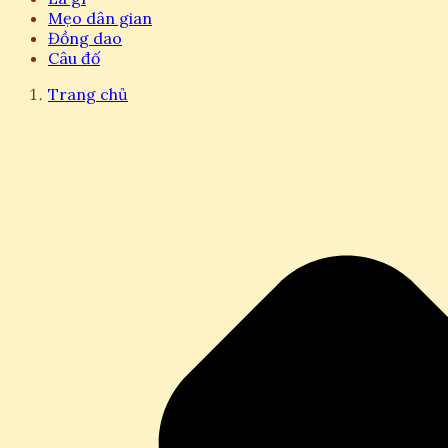
Mẹo dân gian
Đồng dao
Câu đố
Trang chủ