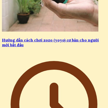
Hướng dẫn cách chơi zozo (yoyo) cơ bản cho người
mới bắt đầu