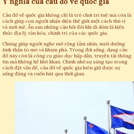
Ý nghĩa của câu đố về quốc gia
Câu đố về quốc gia không chỉ là trò chơi trí tuệ mà còn là
cách giúp con người nhận diện thế giới một cách thú vị
và mới mẻ. Ẩn sau những câu hỏi đôi khi dí dỏm là kiến
thức địa lý, văn hóa, chính trị của các quốc gia.
Chúng giúp người nghe mở rộng tầm nhìn, nuôi dưỡng
tinh thần tò mò và khám phá. Trong đời sống, dạng câu
đố này còn là công cụ giáo dục hấp dẫn, truyền tải thông
tin mà không hề khô khan. Chính nhờ sự sáng tạo trong
cách đặt vấn đề, câu đố về quốc gia luôn giữ được sự
sống động và cuốn hút qua thời gian.