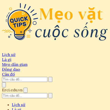
Lịch sử
Là gì
Mẹo dân gian
Đồng dao
Câu đố
Erci.edu.vn
Lịch sử
Là gì