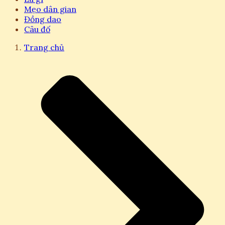
Mẹo dân gian
Đồng dao
Câu đố
Trang chủ