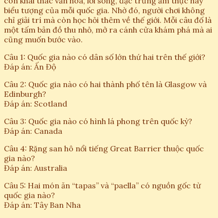
còn khai thác văn hóa, lối sống, đặc trưng ẩm thực hay
biểu tượng của mỗi quốc gia. Nhờ đó, người chơi không
chỉ giải trí mà còn học hỏi thêm về thế giới. Mỗi câu đố là
một tấm bản đồ thu nhỏ, mở ra cánh cửa khám phá mà ai
cũng muốn bước vào.
Câu 1: Quốc gia nào có dân số lớn thứ hai trên thế giới?
Đáp án: Ấn Độ
Câu 2: Quốc gia nào có hai thành phố tên là Glasgow và
Edinburgh?
Đáp án: Scotland
Câu 3: Quốc gia nào có hình lá phong trên quốc kỳ?
Đáp án: Canada
Câu 4: Rặng san hô nổi tiếng Great Barrier thuộc quốc
gia nào?
Đáp án: Australia
Câu 5: Hai món ăn “tapas” và “paella” có nguồn gốc từ
quốc gia nào?
Đáp án: Tây Ban Nha