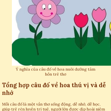
Ý nghĩa của câu đố về hoa nuôi dưỡng tâm
hồn trẻ thơ
Tổng hợp câu đố về hoa thú vị và dễ
nhớ
Mỗi câu đố là một vần thơ sống động, dễ nhớ, dễ học,
giúp trẻ rèn luyện trí tuệ, người lớn được dịp hoài niệm