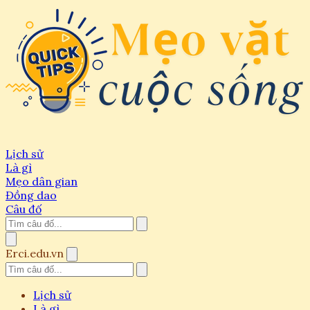
Lịch sử
Là gì
Mẹo dân gian
Đồng dao
Câu đố
Erci.edu.vn
Lịch sử
Là gì