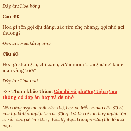
Đáp án: Hoa hồng
Câu 39:
Hoa gì tên gọi dịu dàng, sắc tím nhẹ nhàng, gợi nhớ gợi
thương?
Đáp án: Hoa bằng lăng
Câu 40:
Hoa gì không lá, chỉ cành, vươn mình trong nắng, khoe
màu vàng tươi?
Đáp án: Hoa mai
>>> Tham khảo thêm:
Câu đố về phương tiện giao
thông có đáp án hay và dễ nhớ
Nếu từng say mê một vần thơ, bạn sẽ hiểu vì sao câu đố về
hoa lại khiến người ta xúc động. Dù là trẻ em hay người lớn,
ai rồi cũng sẽ tìm thấy điều kỳ diệu trong những lời đố mộc
mạc.