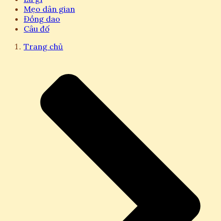
Mẹo dân gian
Đồng dao
Câu đố
Trang chủ