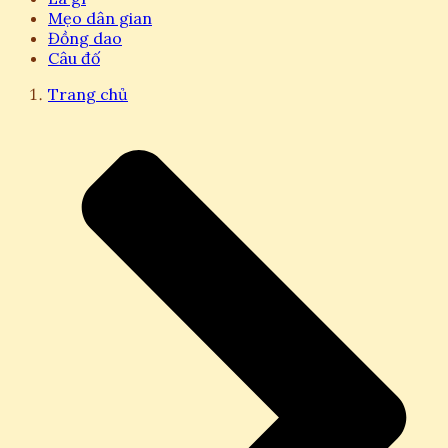
Mẹo dân gian
Đồng dao
Câu đố
Trang chủ