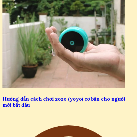
Hướng dẫn cách chơi zozo (yoyo) cơ bản cho người
mới bắt đầu