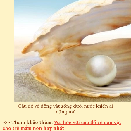
Câu đố về động vật sống dưới nước khiến ai
cũng mê
>>> Tham khảo thêm:
Vui học với câu đố về con vật
cho trẻ mầm non hay nhất