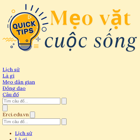
Lịch sử
Là gì
Mẹo dân gian
Đồng dao
Câu đố
Erci.edu.vn
Lịch sử
Là gì