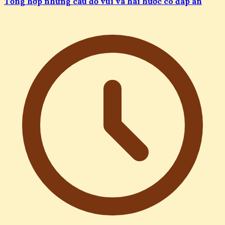
Tổng hợp những câu đố vui và hài hước có đáp án