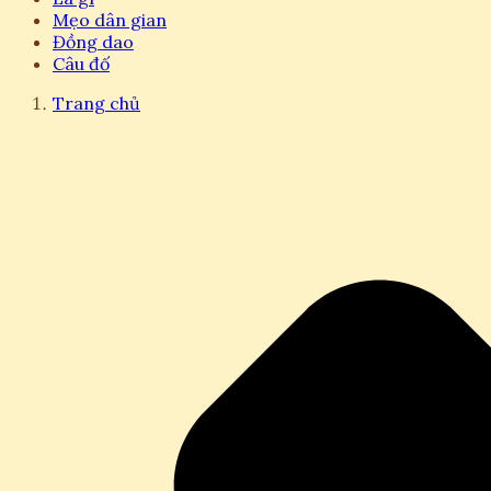
Mẹo dân gian
Đồng dao
Câu đố
Trang chủ