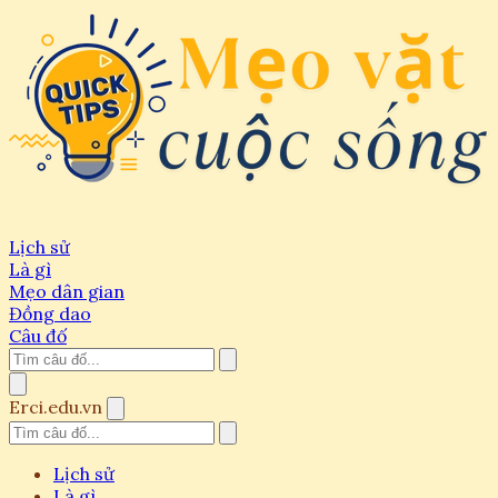
Lịch sử
Là gì
Mẹo dân gian
Đồng dao
Câu đố
Erci.edu.vn
Lịch sử
Là gì