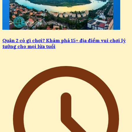
Quận 2 có gì chơi? Khám phá 15+ địa điểm vui chơi lý
tưởng cho mọi lứa tuổi