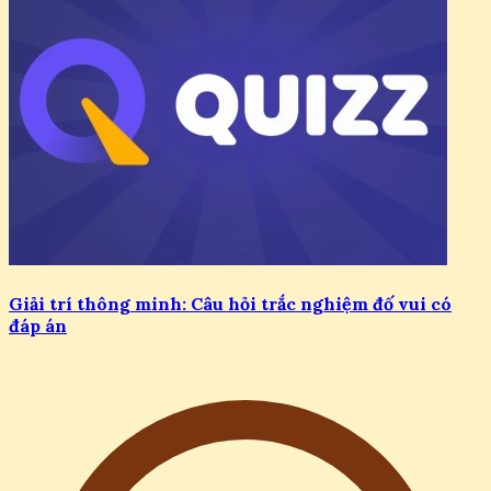
Giải trí thông minh: Câu hỏi trắc nghiệm đố vui có
đáp án