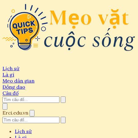
Lịch sử
Là gì
Mẹo dân gian
Đồng dao
Câu đố
Erci.edu.vn
Lịch sử
Là gì