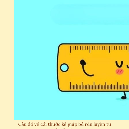
Câu đố về cái thước kẻ giúp bé rèn luyện tư