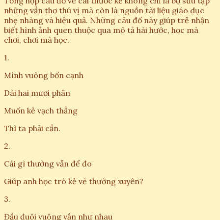
Tổng hợp câu đố về cái thước kẻ không chỉ là bộ sưu tập
những vần thơ thú vị mà còn là nguồn tài liệu giáo dục
nhẹ nhàng và hiệu quả. Những câu đố này giúp trẻ nhận
biết hình ảnh quen thuộc qua mô tả hài hước, học mà
chơi, chơi mà học.
1.
Mình vuông bốn cạnh
Dài hai mươi phân
Muốn kẻ vạch thẳng
Thì ta phải cần.
2.
Cái gì thường vẫn để đo
Giúp anh học trò kẻ vẽ thường xuyên?
3.
Đầu đuôi vuông vắn như nhau