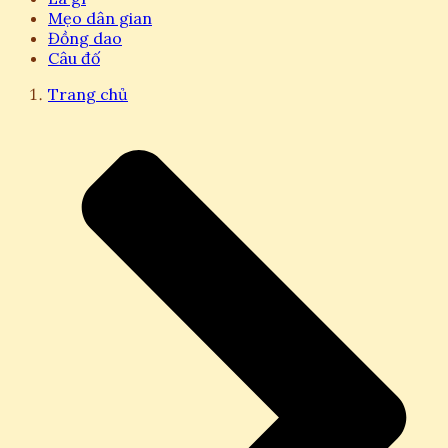
Mẹo dân gian
Đồng dao
Câu đố
Trang chủ