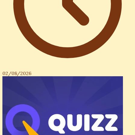
02/08/2026