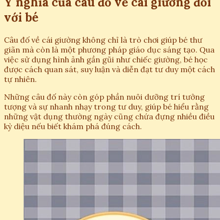
Ý nghĩa của câu đố về cái giường đối
với bé
Câu đố về cái giường không chỉ là trò chơi giúp bé thư
giãn mà còn là một phương pháp giáo dục sáng tạo. Qua
việc sử dụng hình ảnh gần gũi như chiếc giường, bé học
được cách quan sát, suy luận và diễn đạt tư duy một cách
tự nhiên.
Những câu đố này còn góp phần nuôi dưỡng trí tưởng
tượng và sự nhanh nhạy trong tư duy, giúp bé hiểu rằng
những vật dụng thường ngày cũng chứa đựng nhiều điều
kỳ diệu nếu biết khám phá đúng cách.