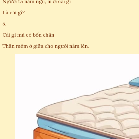
Người ta nằm ngủ, ai ơi cái gì
Là cái gì?
5.
Cái gì mà có bốn chân
Thân mềm ở giữa cho người nằm lên.