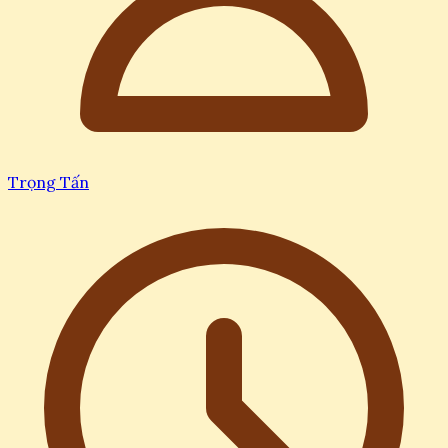
Trọng Tấn