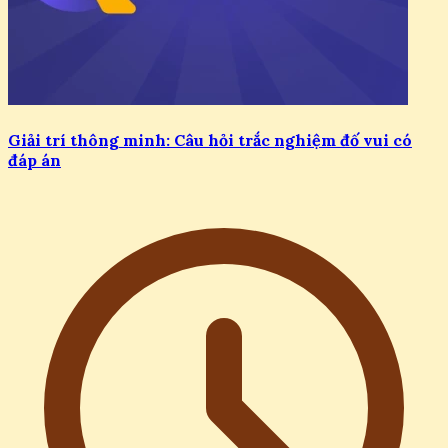
Giải trí thông minh: Câu hỏi trắc nghiệm đố vui có
đáp án