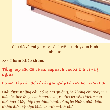
Câu đố về cái giường rèn luyện tư duy qua hình
ảnh quen
>>> Tham khảo thêm:
Tổng hợp câu đố về cái cặp sách cực kì thú vị và ý
nghĩa
Bộ sưu tập câu đố về cái ghế giúp bé vừa học vừa chơi
Giải được những câu đố về cái giường, bé không chỉ thấy vui
mà còn học được cách quan sát, tư duy và yêu thích ngôn
ngữ hơn. Hãy tiếp tục đồng hành cùng bé khám phá thêm
nhiều điều kỳ diệu khác quanh mình nhé!