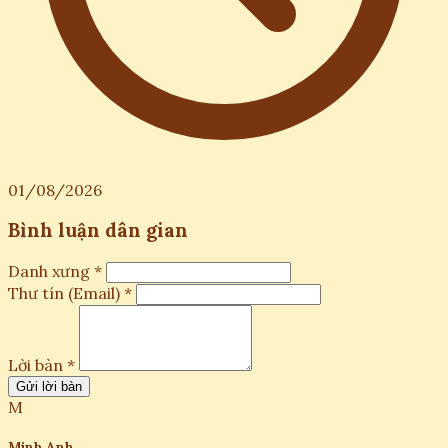
01/08/2026
Bình luận dân gian
Danh xưng *
Thư tín (Email) *
Lời bàn *
Gửi lời bàn
M
Minh Anh