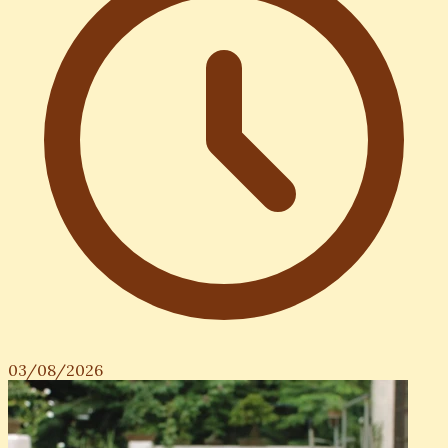
03/08/2026