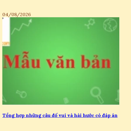
04/08/2026
Tổng hợp những câu đố vui và hài hước có đáp án