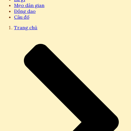
Mẹo dân gian
Đồng dao
Câu đố
Trang chủ