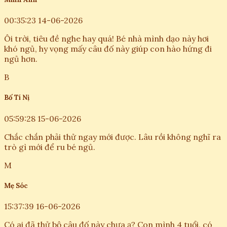
00:35:23 14-06-2026
Ôi trời, tiêu đề nghe hay quá! Bé nhà mình dạo này hơi
khó ngủ, hy vọng mấy câu đố này giúp con hào hứng đi
ngủ hơn.
B
Bố Tí Nị
05:59:28 15-06-2026
Chắc chắn phải thử ngay mới được. Lâu rồi không nghĩ ra
trò gì mới để ru bé ngủ.
M
Mẹ Sóc
15:37:39 16-06-2026
Có ai đã thử bộ câu đố này chưa ạ? Con mình 4 tuổi, có