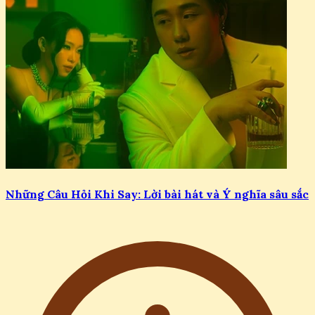
Những Câu Hỏi Khi Say: Lời bài hát và Ý nghĩa sâu sắc