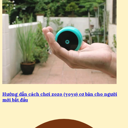
Hướng dẫn cách chơi zozo (yoyo) cơ bản cho người
mới bắt đầu