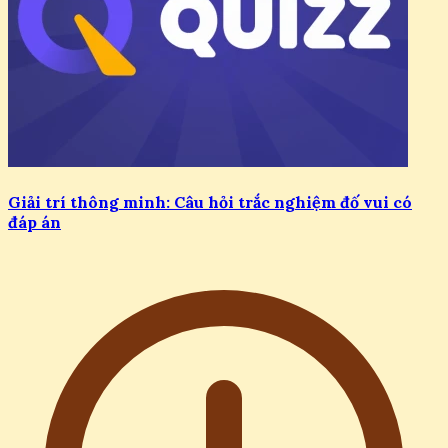
Giải trí thông minh: Câu hỏi trắc nghiệm đố vui có
đáp án