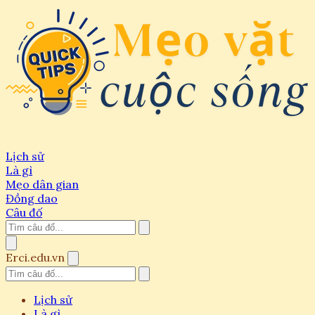
Lịch sử
Là gì
Mẹo dân gian
Đồng dao
Câu đố
Erci.edu.vn
Lịch sử
Là gì