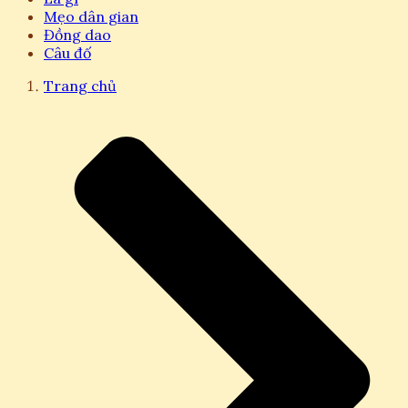
Mẹo dân gian
Đồng dao
Câu đố
Trang chủ