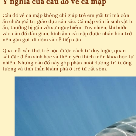
Ý nghĩa của câu đố về cá mập
Câu đố về cá mập không chỉ giúp trẻ em giải trí mà còn
ẩn chứa giá trị giáo dục sâu sắc. Cá mập vốn là sinh vật bí
ẩn, thường bị gắn với sự nguy hiểm. Tuy nhiên, khi bước
vào câu đố dân gian, hình ảnh cá mập được nhân hóa trở
nên gần gũi, dí dỏm và dễ tiếp cận.
Qua mỗi vần thơ, trẻ học được cách tư duy logic, quan
sát đặc điểm sinh học và thêm yêu thích môn khoa học tự
nhiên. Những câu đố này góp phần nuôi dưỡng trí tưởng
tượng và tinh thần khám phá ở trẻ từ rất sớm.