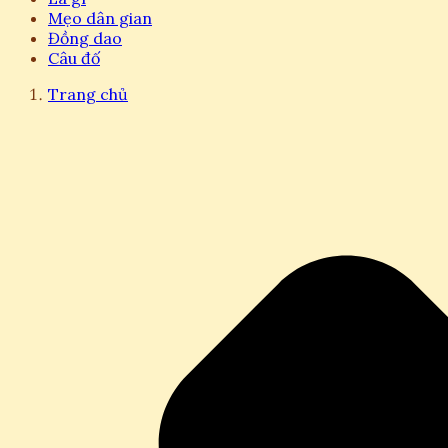
Mẹo dân gian
Đồng dao
Câu đố
Trang chủ