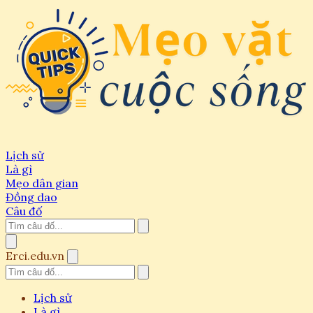
Lịch sử
Là gì
Mẹo dân gian
Đồng dao
Câu đố
Erci.edu.vn
Lịch sử
Là gì