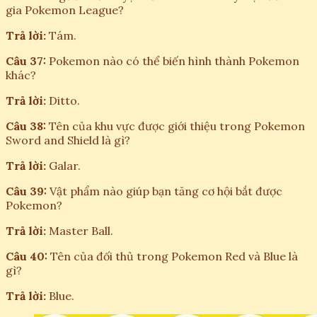
gia Pokemon League?
Trả lời:
Tám.
Câu 37:
Pokemon nào có thể biến hình thành Pokemon
khác?
Trả lời:
Ditto.
Câu 38:
Tên của khu vực được giới thiệu trong Pokemon
Sword and Shield là gì?
Trả lời:
Galar.
Câu 39:
Vật phẩm nào giúp bạn tăng cơ hội bắt được
Pokemon?
Trả lời:
Master Ball.
Câu 40:
Tên của đối thủ trong Pokemon Red và Blue là
gì?
Trả lời:
Blue.