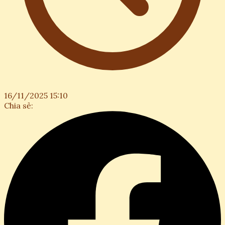
16/11/2025 15:10
Chia sẻ: