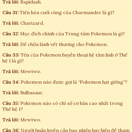
Trả lời:
Rapidash.
Câu 31:
Tiến hóa cuối cùng của Charmander là gì?
Trả lời:
Charizard.
Câu 32:
Mục đích chính của Trung tâm Pokemon là gì?
Trả lời:
Để chữa lành vết thương cho Pokemon.
Câu 33:
Tên của Pokemon huyền thoại hệ tâm linh ở Thế
hệ 1 là gì?
Trả lời:
Mewtwo.
Câu 34:
Pokemon nào được gọi là “Pokemon hạt giống”?
Trả lời:
Bulbasaur.
Câu 35:
Pokemon nào có chỉ số cơ bản cao nhất trong
Thế hệ 1?
Trả lời:
Mewtwo.
Câu 36:
Người huấn luyện cần bao nhiêu huy hiệu để tham