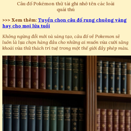
Câu đố Pokémon thử tài ghi nhớ tên các loài
quái thú
>>> Xem thêm:
Tuyển chọn câu đố rung chuông vàng
hay cho mọi lứa tuổi
Không ngừng đổi mới và sáng tạo, câu đố về Pokemon sẽ
luôn là lựa chọn hàng đầu cho những ai muốn vừa cười sảng
khoái vừa thử thách trí tuệ trong một thế giới đầy phép màu.