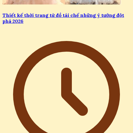
Thiết kế thời trang từ đồ tái chế những ý tưởng đột
phá 2026