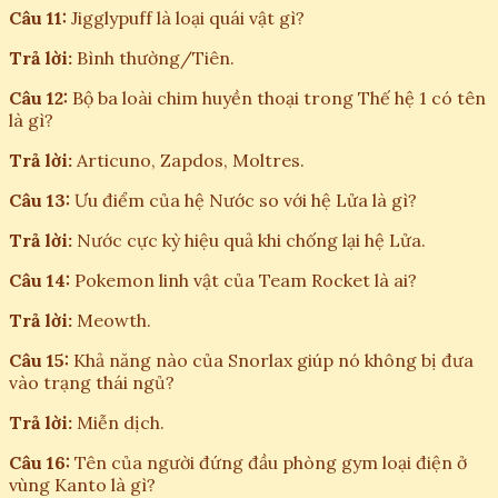
Câu 11:
Jigglypuff là loại quái vật gì?
Trả lời:
Bình thường/Tiên.
Câu 12:
Bộ ba loài chim huyền thoại trong Thế hệ 1 có tên
là gì?
Trả lời:
Articuno, Zapdos, Moltres.
Câu 13:
Ưu điểm của hệ Nước so với hệ Lửa là gì?
Trả lời:
Nước cực kỳ hiệu quả khi chống lại hệ Lửa.
Câu 14:
Pokemon linh vật của Team Rocket là ai?
Trả lời:
Meowth.
Câu 15:
Khả năng nào của Snorlax giúp nó không bị đưa
vào trạng thái ngủ?
Trả lời:
Miễn dịch.
Câu 16:
Tên của người đứng đầu phòng gym loại điện ở
vùng Kanto là gì?