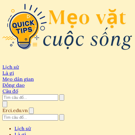
Lịch sử
Là gì
Mẹo dân gian
Đồng dao
Câu đố
Erci.edu.vn
Lịch sử
Là gì