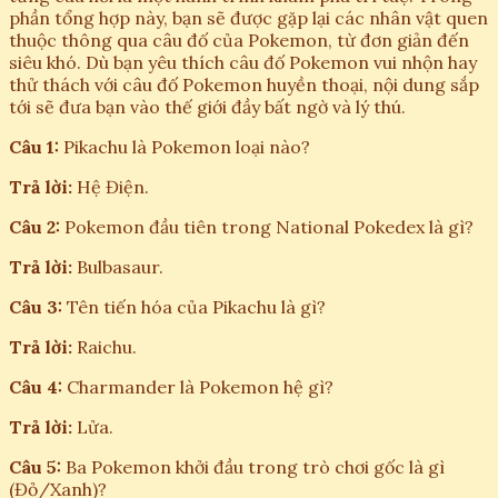
phần tổng hợp này, bạn sẽ được gặp lại các nhân vật quen
thuộc thông qua câu đố của Pokemon, từ đơn giản đến
siêu khó. Dù bạn yêu thích câu đố Pokemon vui nhộn hay
thử thách với câu đố Pokemon huyền thoại, nội dung sắp
tới sẽ đưa bạn vào thế giới đầy bất ngờ và lý thú.
Câu 1:
Pikachu là Pokemon loại nào?
Trả lời:
Hệ Điện.
Câu 2:
Pokemon đầu tiên trong National Pokedex là gì?
Trả lời:
Bulbasaur.
Câu 3:
Tên tiến hóa của Pikachu là gì?
Trả lời:
Raichu.
Câu 4:
Charmander là Pokemon hệ gì?
Trả lời:
Lửa.
Câu 5:
Ba Pokemon khởi đầu trong trò chơi gốc là gì
(Đỏ/Xanh)?