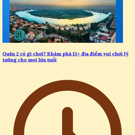
Quận 2 có gì chơi? Khám phá 15+ địa điểm vui chơi lý
tưởng cho mọi lứa tuổi