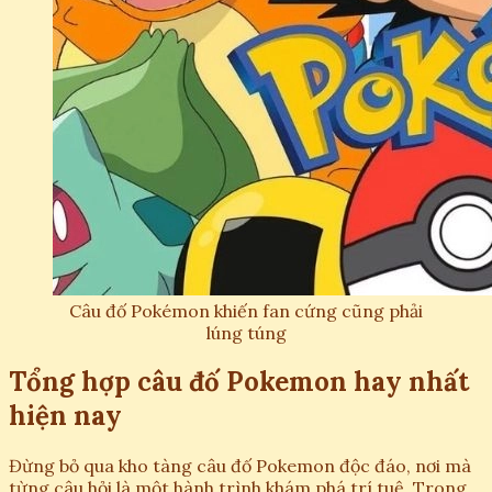
Câu đố Pokémon khiến fan cứng cũng phải
lúng túng
Tổng hợp câu đố Pokemon hay nhất
hiện nay
Đừng bỏ qua kho tàng câu đố Pokemon độc đáo, nơi mà
từng câu hỏi là một hành trình khám phá trí tuệ. Trong