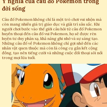
Ý nghĩa của câu đố Pokemon trong
đời sống
Câu đố Pokemon không chỉ là một trò chơi vui nhộn mà
còn mang nhiều giá trị giáo dục và giải trí sâu sắc. Khi
người chơi bước vào thế giới câu hỏi từ câu đố Pokemon
huyền thoại đến câu đố vui Pokemon, họ sẽ được rèn
luyện tư duy phản xạ, khả năng ghi nhớ và sự sáng tạo.
Những câu đố về Pokemon không chỉ gợi nhớ đến các
nhân vật quen thuộc mà còn là công cụ gắn kết cộng
đồng, tạo nên tiếng cười và những cuộc đối thoại sôi nổi
trong mọi lứa tuổi.