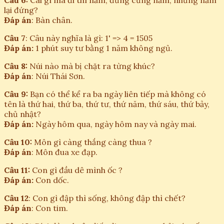
Câu 6:
Cái gì mà đi thì nằm, đứng cũng nằm, nhưng nằm
lại đứng?
Đáp án
: Bàn chân.
Câu 7
: Câu này nghĩa là gì: 1' => 4 = 1505
Đáp án:
1 phút suy tư bằng 1 năm không ngủ.
Câu 8:
Núi nào mà bị chặt ra từng khúc?
Đáp án
: Núi Thái Sơn.
Câu 9:
Bạn có thể kể ra ba ngày liên tiếp mà không có
tên là thứ hai, thứ ba, thứ tư, thứ năm, thứ sáu, thứ bảy,
chủ nhật?
Đáp án:
Ngày hôm qua, ngày hôm nay và ngày mai.
Câu 10:
Môn gì càng thắng càng thua ?
Đáp án
: Môn đua xe đạp.
Câu 11:
Con gì đầu dê mình ốc ?
Đáp án:
Con dốc.
Câu 12
: Con gì đập thì sống, không đập thì chết?
Đáp án
: Con tim.