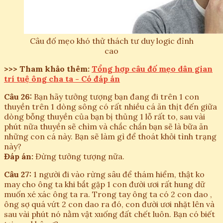
Câu đố mẹo khó thử thách tư duy logic đỉnh
cao
>>> Tham khảo thêm:
Tổng hợp câu đố mẹo dân gian
trí tuệ ông cha ta - Có đáp án
Câu 26:
Bạn hãy tưởng tượng bạn đang đi trên 1 con
thuyền trên 1 dòng sông có rất nhiều cá ăn thịt đến giữa
dòng bỗng thuyền của bạn bị thủng 1 lỗ rất to, sau vài
phút nữa thuyền sẽ chìm và chắc chắn bạn sẽ là bữa ăn
những con cá này. Bạn sẽ làm gì để thoát khỏi tình trạng
này?
Đáp án:
Đừng tưởng tượng nữa.
Câu 27:
1 người đi vào rừng sâu để thám hiểm, thật ko
may cho ông ta khi bắt gặp 1 con đười ươi rất hung dữ
muốn xé xác ông ta ra. Trong tay ông ta có 2 con dao ,
ông sợ quá vứt 2 con dao ra đó, con đười ươi nhặt lên và
sau vài phút nó nằm vật xuống đất chết luôn. Bạn có biết