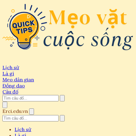
Lịch sử
Là gì
Mẹo dân gian
Đồng dao
Câu đố
Erci.edu.vn
Lịch sử
Là gì