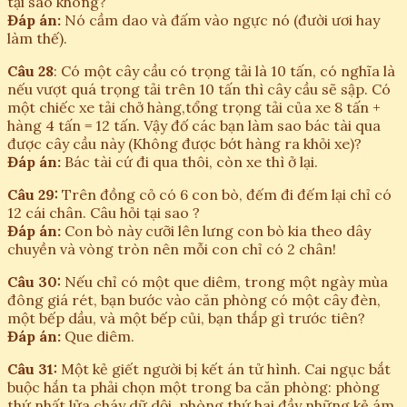
tại sao không?
Đáp án:
Nó cầm dao và đấm vào ngực nó (đười ươi hay
làm thế).
Câu 28
: Có một cây cầu có trọng tải là 10 tấn, có nghĩa là
nếu vượt quá trọng tải trên 10 tấn thì cây cầu sẽ sập. Có
một chiếc xe tải chở hàng,tổng trọng tải của xe 8 tấn +
hàng 4 tấn = 12 tấn. Vậy đố các bạn làm sao bác tài qua
được cây cầu này (Không được bớt hàng ra khỏi xe)?
Đáp án:
Bác tài cứ đi qua thôi, còn xe thì ở lại.
Câu 29:
Trên đồng cỏ có 6 con bò, đếm đi đếm lại chỉ có
12 cái chân. Câu hỏi tại sao ?
Đáp án:
Con bò này cưỡi lên lưng con bò kia theo dây
chuyền và vòng tròn nên mỗi con chỉ có 2 chân!
Câu 30:
Nếu chỉ có một que diêm, trong một ngày mùa
đông giá rét, bạn bước vào căn phòng có một cây đèn,
một bếp dầu, và một bếp củi, bạn thắp gì trước tiên?
Đáp án:
Que diêm.
Câu 31:
Một kẻ giết người bị kết án tử hình. Cai ngục bắt
buộc hắn ta phải chọn một trong ba căn phòng: phòng
thứ nhất lửa cháy dữ dội, phòng thứ hai đầy những kẻ ám