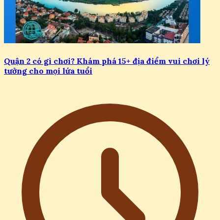
Quận 2 có gì chơi? Khám phá 15+ địa điểm vui chơi lý
tưởng cho mọi lứa tuổi