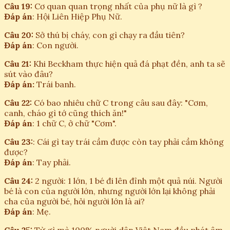
Câu 19:
Cơ quan quan trọng nhất của phụ nữ là gì ?
Đáp án
: Hội Liên Hiệp Phụ Nữ.
Câu 20:
Sở thú bị cháy, con gì chạy ra đầu tiên?
Đáp án
: Con người.
Câu 21:
Khi Beckham thực hiện quả đá phạt đền, anh ta sẽ
sút vào đâu?
Đáp án:
Trái banh.
Câu 22:
Có bao nhiêu chữ C trong câu sau đây: "Cơm,
canh, cháo gì tớ cũng thích ăn!"
Đáp án
: 1 chữ C, ở chữ "Cơm".
Câu 23:
: Cái gì tay trái cầm được còn tay phải cầm không
được?
Đáp án
: Tay phải.
Câu 24:
2 người: 1 lớn, 1 bé đi lên đỉnh một quả núi. Người
bé là con của người lớn, nhưng người lớn lại không phải
cha của người bé, hỏi người lớn là ai?
Đáp án
: Mẹ.