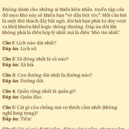
Không dành cho những ai thiếu kiên nhẫn, tuyển tập câu
đố mẹo khó này sẽ khiến bạn "vò đầu bứt tóc". Mỗi câu hỏi
là một thử thách đầy bất ngờ, đòi hỏi bạn phải tư duy vượt
ra khỏi khuôn khổ logic thông thường. Đáp án đôi khi
không phải là điều hợp lý nhất mà là điều “khó tin nhất”.
Câu 1:
Lịch nào dài nhất?
Đáp án
: Lịch sử.
Câu 2:
Xã đông nhất là xã nào?
Đáp án
: Xã hội.
Câu 3:
Con đường dài nhất là đường nào?
Đáp án
: Đường đời.
Câu 4
: Quần rộng nhất là quần gì?
Đáp án:
Quần đảo.
Câu 5:
Cái gì của chồng mà vợ thích cầm nhất (không
nghĩ lung tung)?
Đáp án
: Tiền!