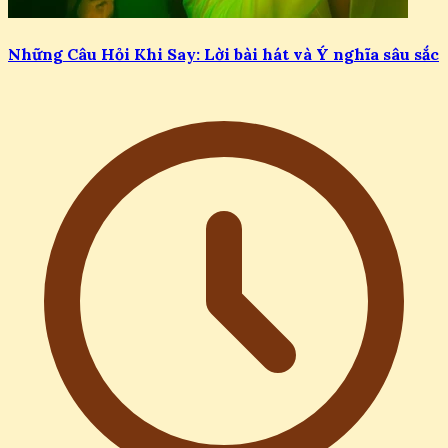
Những Câu Hỏi Khi Say: Lời bài hát và Ý nghĩa sâu sắc