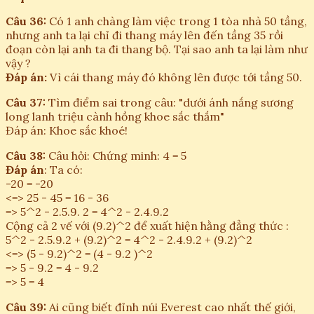
Câu 36:
Có 1 anh chàng làm việc trong 1 tòa nhà 50 tầng,
nhưng anh ta lại chỉ đi thang máy lên đến tầng 35 rồi
đoạn còn lại anh ta đi thang bộ. Tại sao anh ta lại làm như
vậy ?
Đáp án:
Vì cái thang máy đó không lên được tới tầng 50.
Câu 37:
Tìm điểm sai trong câu: "dưới ánh nắng sương
long lanh triệu cành hồng khoe sắc thắm"
Đáp án: Khoe sắc khoé!
Câu 38:
Câu hỏi: Chứng minh: 4 = 5
Đáp án
: Ta có:
-20 = -20
<=> 25 - 45 = 16 - 36
=> 5^2 - 2.5.9. 2 = 4^2 - 2.4.9.2
Cộng cả 2 vế với (9.2)^2 để xuất hiện hằng đẳng thức :
5^2 - 2.5.9.2 + (9.2)^2 = 4^2 - 2.4.9.2 + (9.2)^2
<=> (5 - 9.2)^2 = (4 - 9.2 )^2
=> 5 - 9.2 = 4 - 9.2
=> 5 = 4
Câu 39:
Ai cũng biết đỉnh núi Everest cao nhất thế giới,