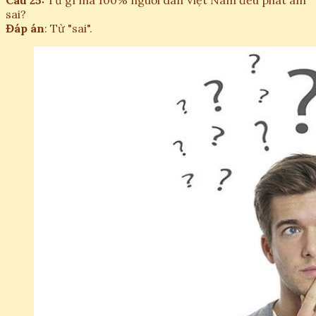
Câu 25:
Từ gì mà 100% nguời dân Việt Nam đều phát âm
sai?
Đáp án
: Từ "sai".