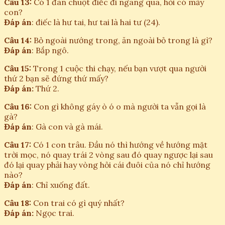
Câu 13:
Có 1 đàn chuột điếc đi ngang qua, hỏi có mấy
con?
Đáp án
: điếc là hư tai, hư tai là hai tư (24).
Câu 14:
Bỏ ngoài nướng trong, ăn ngoài bỏ trong là gì?
Đáp án
: Bắp ngô.
Câu 15:
Trong 1 cuộc thi chạy, nếu bạn vượt qua người
thứ 2 bạn sẽ đứng thứ mấy?
Đáp án:
Thứ 2.
Câu 16:
Con gì không gáy ò ó o mà người ta vẫn gọi là
gà?
Đáp án
: Gà con và gà mái.
Câu 17:
Có 1 con trâu. Đầu nó thì hướng về hướng mặt
trời mọc, nó quay trái 2 vòng sau đó quay ngược lại sau
đó lại quay phải hay vòng hỏi cái đuôi của nó chỉ hướng
nào?
Đáp án
: Chỉ xuống đất.
Câu 18:
Con trai có gì quý nhất?
Đáp án:
Ngọc trai.