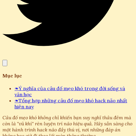
Mục lục
❧
Ý nghĩa của câu đố mẹo khó trong đời sống và
văn học
❧
Tổng hợp những câu đố mẹo khó hack não nhất
hiện nay
Câu đố mẹo khó không chỉ khiến bạn suy nghĩ thâu đêm mà
còn là "vũ khí" rèn luyện trí não hiệu quả. Hãy sẵn sàng cho
một hành trình hack não đầy thú vị, nơi những đáp án
không bao giờ đi theo lối mòn thông thường.