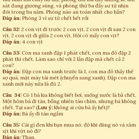
sát đang giương súng, và phòng thứ ba đầy sư tử nhịn
đói trong ba năm. Phòng nào an toàn nhất cho hắn?
Đáp án:
Phòng 3 vì sư tử chết hết rồi
Câu 32:
2 con vịt đi trước 2 con vịt, 2 con vịt đi sau 2 con
vịt, 2 con vịt đi giữa 2 con vịt. Hỏi có mấy con vịt?
Đáp án
: 4 con vịt
Câu 33:
Con ma xanh đập 1 phát chết, con ma đỏ đập 2
phát thì chết. Làm sao chỉ với 2 lần đập mà chết cả 2
con?
Đáp án
: Đập con ma xanh trước là 1, con ma đỏ thấy thế
sợ quá, mặt mày tái mét (chuyển sang xanh). Đập con ma
xanh mới này nữa là đủ 2.
Câu 34:
Có 1 bà kia không biết bơi, xuống nước là bả chết.
Một hôm bà đi tàu, bỗng nhiên tàu chìm, nhưng bà không
chết. Tại sao? (
Lưu ý:
không ai cứu bà ấy hết)?
Đáp án:
Bà ấy đi tàu ngầm
Câu 35:
Cái gì đen khi bạn mua nó, đỏ khi dùng nó và xám
xịt khi vứt nó đi?
Đáp án:
Than.