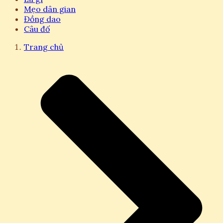
Mẹo dân gian
Đồng dao
Câu đố
Trang chủ