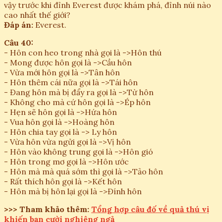
vậy trước khi đỉnh Everest được khám phá, đỉnh núi nào
cao nhất thế giới?
Đáp án:
Everest.
Câu 40:
- Hôn con heo trong nhà gọi là ->Hôn thú
- Mong được hôn gọi là ->Cầu hôn
- Vừa mới hôn gọi là ->Tân hôn
- Hôn thêm cái nữa gọi là ->Tái hôn
- Đang hôn mà bị đẩy ra gọi là ->Từ hôn
- Không cho mà cứ hôn gọi là ->Ép hôn
- Hẹn sẽ hôn gọi là ->Hứa hôn
- Vua hôn gọi là ->Hoàng hôn
- Hôn chia tay gọi là -> Ly hôn
- Vừa hôn vừa ngửi gọi là ->Vị hôn
- Hôn vào không trung gọi là ->Hôn gió
- Hôn trong mơ gọi là ->Hôn ước
- Hôn mà mà quá sớm thì gọi là ->Tảo hôn
- Rất thích hôn gọi là ->Kết hôn
- Hôn mà bị hôn lại gọi là ->Đính hôn
>>> Tham khảo thêm:
Tổng hợp câu đố về quả thú vị
khiến bạn cười nghiêng ngả