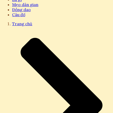
Mẹo dân gian
Đồng dao
Câu đố
Trang chủ