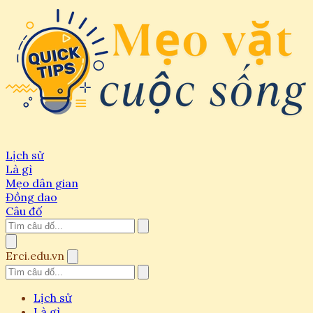
Lịch sử
Là gì
Mẹo dân gian
Đồng dao
Câu đố
Erci.edu.vn
Lịch sử
Là gì