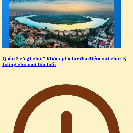
Quận 2 có gì chơi? Khám phá 15+ địa điểm vui chơi lý
tưởng cho mọi lứa tuổi