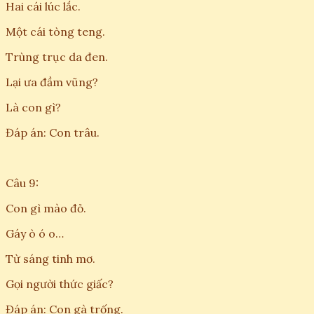
Hai cái lúc lắc.
Một cái tòng teng.
Trùng trục da đen.
Lại ưa đầm vũng?
Là con gì?
Đáp án: Con trâu.
Câu 9:
Con gì mào đỏ.
Gáy ò ó o…
Từ sáng tinh mơ.
Gọi người thức giấc?
Đáp án: Con gà trống.