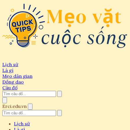
Lịch sử
Là gì
Mẹo dân gian
Đồng dao
Câu đố
Erci.edu.vn
Lịch sử
Là gì