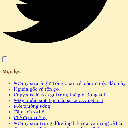
Mục lục
❧
Capybara là gì? Tổng quan về loài vật độc đáo này
Nguồn gốc và tên gọi
Capybara là con gì trong thế giới động vật?
❧
Đặc điểm sinh học nổi bật của capybara
Môi trường sống
Tập tính xã hội
Chế độ ăn uống
❧
Capybara trong đời sống hiện đại và mạng xã hội