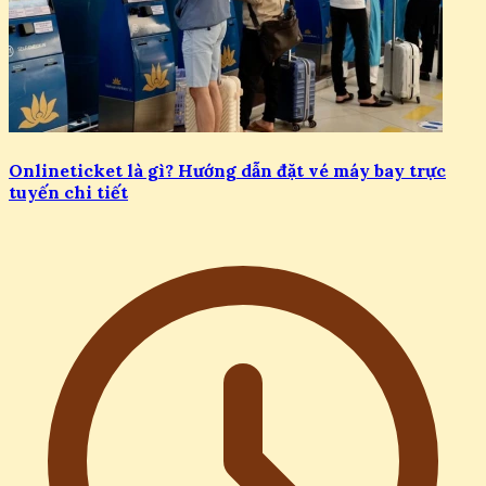
Onlineticket là gì? Hướng dẫn đặt vé máy bay trực
tuyến chi tiết