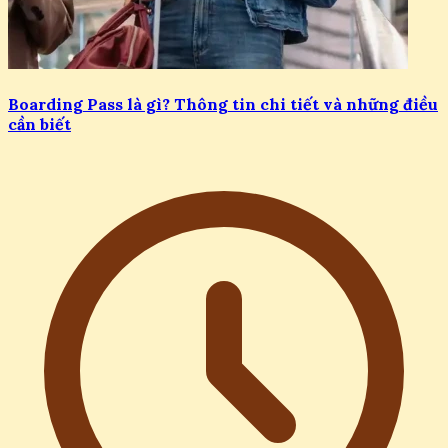
Boarding Pass là gì? Thông tin chi tiết và những điều
cần biết