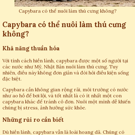
Capybara có thể nuôi làm thú cưng không?
Capybara có thể nuôi làm thú cưng
không?
Khả năng thuần hóa
Với tính cách hiền lành, capybara được một số người tại
các nước như Mỹ, Nhật Bản nuôi làm thú cưng. Tuy
nhiên, điều này không đơn giản và đòi hỏi điều kiện sống
đặc biệt.
Capybara cần không gian rộng rãi, môi trường có nước
như ao hồ để bơi lội, và tốt nhất là có ít nhất một con
capybara khác để tránh cô đơn. Nuôi một mình dễ khiến
chúng bị stress, ảnh hưởng sức khỏe.
Những rủi ro cần biết
Dù hiền lành, capybara vẫn là loài hoang dã. Chúng có