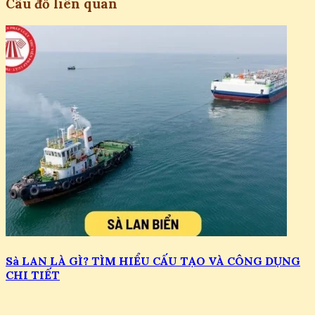
Câu đố liên quan
Sà LAN LÀ GÌ? TÌM HIỂU CẤU TẠO VÀ CÔNG DỤNG
CHI TIẾT