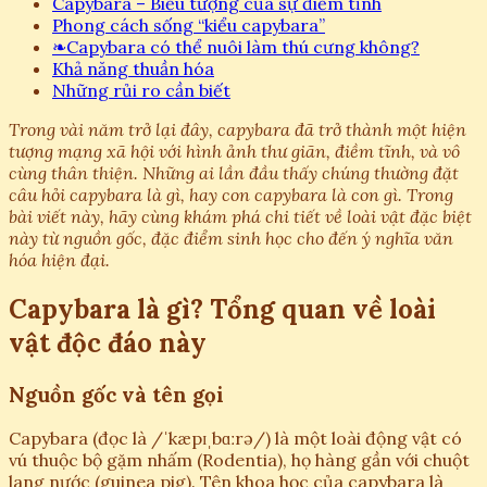
Capybara – Biểu tượng của sự điềm tĩnh
Phong cách sống “kiểu capybara”
❧
Capybara có thể nuôi làm thú cưng không?
Khả năng thuần hóa
Những rủi ro cần biết
Trong vài năm trở lại đây, capybara đã trở thành một hiện
tượng mạng xã hội với hình ảnh thư giãn, điềm tĩnh, và vô
cùng thân thiện. Những ai lần đầu thấy chúng thường đặt
câu hỏi capybara là gì, hay con capybara là con gì. Trong
bài viết này, hãy cùng khám phá chi tiết về loài vật đặc biệt
này từ nguồn gốc, đặc điểm sinh học cho đến ý nghĩa văn
hóa hiện đại.
Capybara là gì? Tổng quan về loài
vật độc đáo này
Nguồn gốc và tên gọi
Capybara (đọc là /ˈkæpɪˌbɑːrə/) là một loài động vật có
vú thuộc bộ gặm nhấm (Rodentia), họ hàng gần với chuột
lang nước (guinea pig). Tên khoa học của capybara là