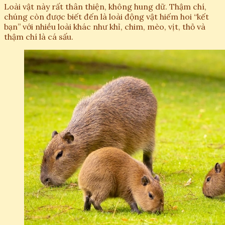
Loài vật này rất thân thiện, không hung dữ. Thậm chí,
chúng còn được biết đến là loài động vật hiếm hoi “kết
bạn” với nhiều loài khác như khỉ, chim, mèo, vịt, thỏ và
thậm chí là cá sấu.