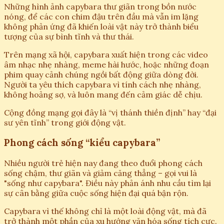
Những hình ảnh capybara thư giãn trong bồn nước
nóng, để các con chim đậu trên đầu mà vẫn im lặng
không phản ứng đã khiến loài vật này trở thành biểu
tượng của sự bình tĩnh và thư thái.
Trên mạng xã hội, capybara xuất hiện trong các video
âm nhạc nhẹ nhàng, meme hài hước, hoặc những đoạn
phim quay cảnh chúng ngồi bất động giữa dòng đời.
Người ta yêu thích capybara vì tính cách nhẹ nhàng,
không hoảng sợ, và luôn mang đến cảm giác dễ chịu.
Cộng đồng mạng gọi đây là “vị thánh thiền định” hay “đại
sư yên tĩnh” trong giới động vật.
Phong cách sống “kiểu capybara”
Nhiều người trẻ hiện nay đang theo đuổi phong cách
sống chậm, thư giãn và giảm căng thẳng – gọi vui là
"sống như capybara". Điều này phản ánh nhu cầu tìm lại
sự cân bằng giữa cuộc sống hiện đại quá bận rộn.
Capybara vì thế không chỉ là một loài động vật, mà đã
trở thành một phần của xu hướng văn hóa sống tích cực.