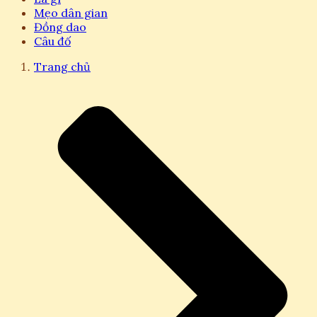
Mẹo dân gian
Đồng dao
Câu đố
Trang chủ