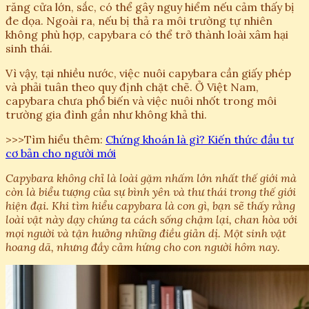
răng cửa lớn, sắc, có thể gây nguy hiểm nếu cảm thấy bị
đe dọa. Ngoài ra, nếu bị thả ra môi trường tự nhiên
không phù hợp, capybara có thể trở thành loài xâm hại
sinh thái.
Vì vậy, tại nhiều nước, việc nuôi capybara cần giấy phép
và phải tuân theo quy định chặt chẽ. Ở Việt Nam,
capybara chưa phổ biến và việc nuôi nhốt trong môi
trường gia đình gần như không khả thi.
>>>Tìm hiểu thêm:
Chứng khoán là gì? Kiến thức đầu tư
cơ bản cho người mới
Capybara không chỉ là loài gặm nhấm lớn nhất thế giới mà
còn là biểu tượng của sự bình yên và thư thái trong thế giới
hiện đại. Khi tìm hiểu capybara là con gì, bạn sẽ thấy rằng
loài vật này dạy chúng ta cách sống chậm lại, chan hòa với
mọi người và tận hưởng những điều giản dị. Một sinh vật
hoang dã, nhưng đầy cảm hứng cho con người hôm nay.