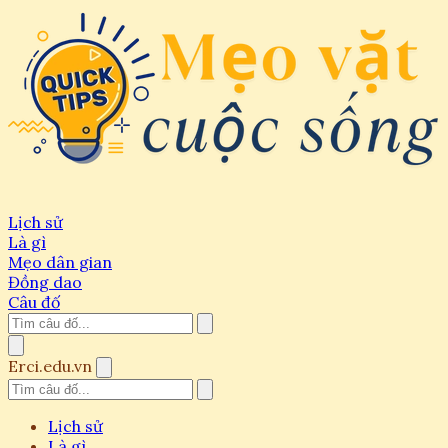
Lịch sử
Là gì
Mẹo dân gian
Đồng dao
Câu đố
Erci.edu.vn
Lịch sử
Là gì