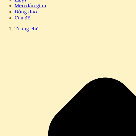
Mẹo dân gian
Đồng dao
Câu đố
Trang chủ