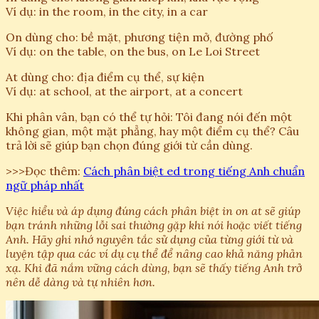
Ví dụ: in the room, in the city, in a car
On dùng cho: bề mặt, phương tiện mở, đường phố
Ví dụ: on the table, on the bus, on Le Loi Street
At dùng cho: địa điểm cụ thể, sự kiện
Ví dụ: at school, at the airport, at a concert
Khi phân vân, bạn có thể tự hỏi: Tôi đang nói đến một
không gian, một mặt phẳng, hay một điểm cụ thể? Câu
trả lời sẽ giúp bạn chọn đúng giới từ cần dùng.
>>>Đọc thêm:
Cách phân biệt ed trong tiếng Anh chuẩn
ngữ pháp nhất
Việc hiểu và áp dụng đúng cách phân biệt in on at sẽ giúp
bạn tránh những lỗi sai thường gặp khi nói hoặc viết tiếng
Anh. Hãy ghi nhớ nguyên tắc sử dụng của từng giới từ và
luyện tập qua các ví dụ cụ thể để nâng cao khả năng phản
xạ. Khi đã nắm vững cách dùng, bạn sẽ thấy tiếng Anh trở
nên dễ dàng và tự nhiên hơn.