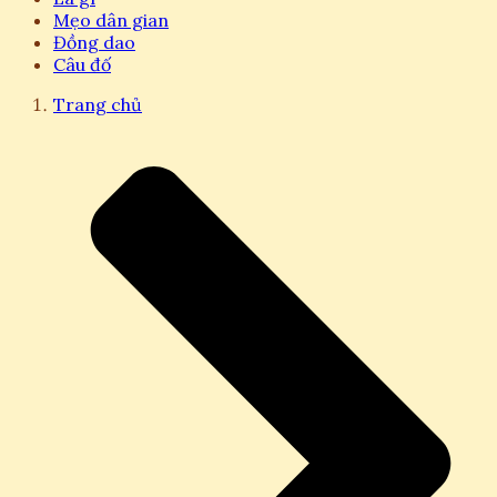
Mẹo dân gian
Đồng dao
Câu đố
Trang chủ