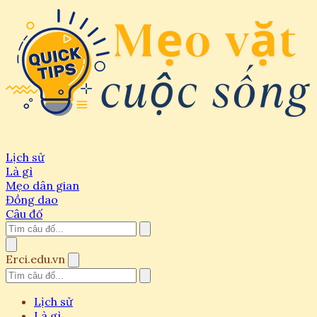
Lịch sử
Là gì
Mẹo dân gian
Đồng dao
Câu đố
Erci.edu.vn
Lịch sử
Là gì