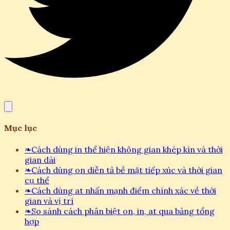
Mục lục
❧
Cách dùng in thể hiện không gian khép kín và thời
gian dài
❧
Cách dùng on diễn tả bề mặt tiếp xúc và thời gian
cụ thể
❧
Cách dùng at nhấn mạnh điểm chính xác về thời
gian và vị trí
❧
So sánh cách phân biệt on, in, at qua bảng tổng
hợp