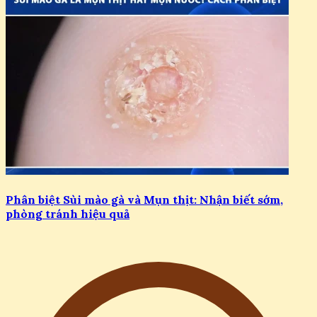
Phân biệt Sùi mào gà và Mụn thịt: Nhận biết sớm,
phòng tránh hiệu quả