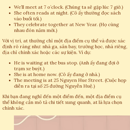
We’ll meet at 7 o’clock. (Chúng ta sẽ gặp lúc 7 giờ.)
She often reads at night. (Cô ấy thường đọc sách
vào buổi tối.)
They celebrate together at New Year. (Họ cùng
nhau đón năm mới.)
Với vị trí, at thường chỉ một địa điểm cụ thể và được xác
định rõ ràng như: nhà ga, sân bay, trường học, nhà riêng,
địa chỉ chính xác hoặc các sự kiện. Ví dụ:
He is waiting at the bus stop. (Anh ấy đang đợi ở
trạm xe buýt.)
She is at home now. (Cô ấy đang ở nhà.)
The meeting is at 25 Nguyen Hue Street. (Cuộc họp
diễn ra tại số 25 đường Nguyễn Huệ.)
Khi bạn đang nghĩ đến một điểm đến, một địa điểm cụ
thể không cần mô tả chi tiết xung quanh, at là lựa chọn
chính xác.