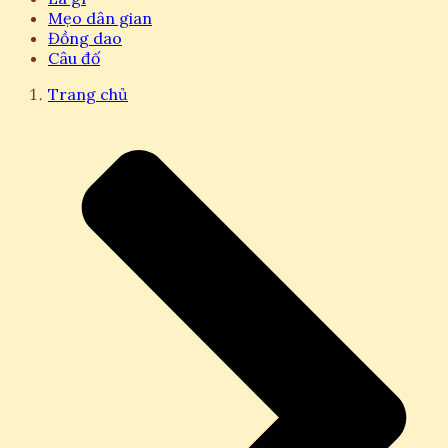
Mẹo dân gian
Đồng dao
Câu đố
Trang chủ