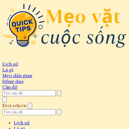
Lịch sử
Là gì
Mẹo dân gian
Đồng dao
Câu đố
Erci.edu.vn
Lịch sử
Là gì