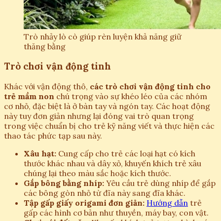
Trò nhảy lò cò giúp rèn luyện khả năng giữ
thăng bằng
Trò chơi vận động tinh
Khác với vận động thô,
các trò chơi vận động tinh cho
trẻ mầm non
chú trọng vào sự khéo léo của các nhóm
cơ nhỏ, đặc biệt là ở bàn tay và ngón tay. Các hoạt động
này tuy đơn giản nhưng lại đóng vai trò quan trọng
trong việc chuẩn bị cho trẻ kỹ năng viết và thực hiện các
thao tác phức tạp sau này.
Xâu hạt:
Cung cấp cho trẻ các loại hạt có kích
thước khác nhau và dây xỏ, khuyến khích trẻ xâu
chúng lại theo màu sắc hoặc kích thước.
Gắp bông bằng nhíp:
Yêu cầu trẻ dùng nhíp để gắp
các bông gòn nhỏ từ đĩa này sang đĩa khác.
Tập gấp giấy origami đơn giản:
Hướng dẫn
trẻ
gấp các hình cơ bản như thuyền, máy bay, con vật.