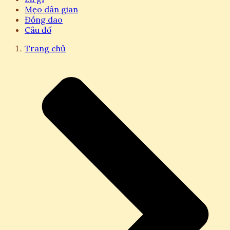
Mẹo dân gian
Đồng dao
Câu đố
Trang chủ