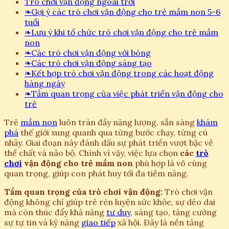
Trò chơi vận động ngoài trời
❧
Gợi ý các trò chơi vận động cho trẻ mầm non 5-6
tuổi
❧
Lưu ý khi tổ chức trò chơi vận động cho trẻ mầm
non
❧
Các trò chơi vận động với bóng
❧
Các trò chơi vận động sáng tạo
❧
Kết hợp trò chơi vận động trong các hoạt động
hàng ngày
❧
Tầm quan trọng của việc phát triển vận động cho
trẻ
Trẻ
mầm non
luôn tràn đầy năng lượng, sẵn sàng
khám
phá
thế giới xung quanh qua từng bước chạy, từng cú
nhảy. Giai đoạn này đánh dấu sự phát triển vượt bậc về
thể chất và não bộ. Chính vì vậy, việc lựa chọn
các
trò
chơi
vận động cho trẻ mầm non
phù hợp là vô cùng
quan trọng, giúp con phát huy tối đa tiềm năng.
Tầm quan trọng của trò chơi vận động:
Trò chơi vận
động không chỉ giúp trẻ rèn luyện sức khỏe, sự dẻo dai
mà còn thúc đẩy khả năng
tư duy
, sáng tạo, tăng cường
sự tự tin và kỹ năng
giao tiếp
xã hội. Đây là nền tảng