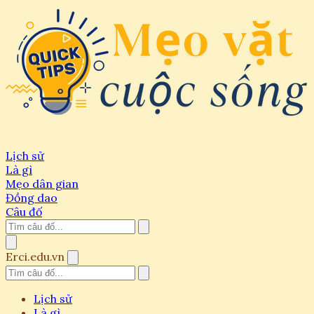
Lịch sử
Là gì
Mẹo dân gian
Đồng dao
Câu đố
Erci.edu.vn
Lịch sử
Là gì