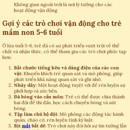
Không gian ngoài trời là nơi lý tưởng cho các
hoạt động vận động
Gợi ý các trò chơi vận động cho trẻ
mầm non 5-6 tuổi
Ở lứa tuổi 5-6, trẻ đã có sự phát triển vượt trội về thể
chất và nhận thức, có thể tham gia các trò chơi phức tạp
hơn:
Bắt chước tiếng kêu và dáng điệu của các con
vật:
Khuyến khích trẻ quan sát và mô phỏng, giúp
phát triển khả năng quan sát và ghi nhớ.
Nhảy dây:
Một hoạt động tuyệt vời để rèn luyện sự
phối hợp và sức bền.
Đá bóng vào cầu môn:
Trẻ có thể được chia thành
hai đội để thi đấu, học cách chuyền bóng và sút
bóng.
Tập làm chú bộ đội:
Mô phỏng các động tác hành
quân, chào cờ, rèn luyện tính kỷ luật.
Bịt
mắt
bắt dê:
Trò chơi này đòi hỏi sự tin tưởng lẫn