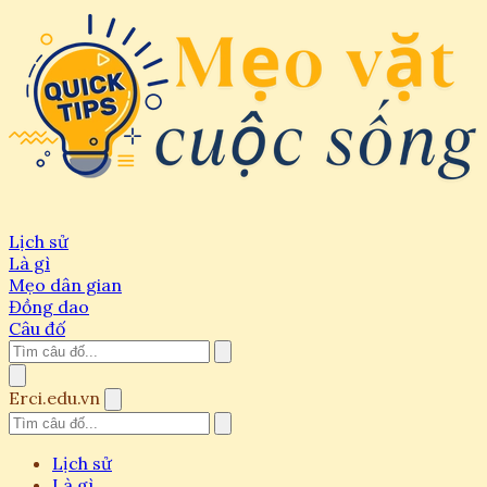
Lịch sử
Là gì
Mẹo dân gian
Đồng dao
Câu đố
Erci.edu.vn
Lịch sử
Là gì