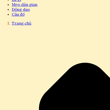
Mẹo dân gian
Đồng dao
Câu đố
Trang chủ