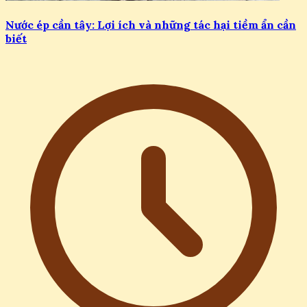
Nước ép cần tây: Lợi ích và những tác hại tiềm ẩn cần
biết