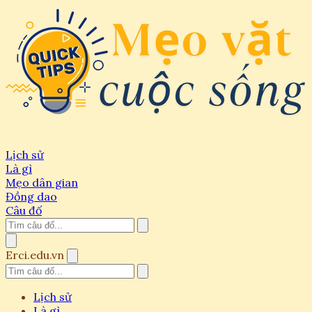
Lịch sử
Là gì
Mẹo dân gian
Đồng dao
Câu đố
Erci.edu.vn
Lịch sử
Là gì