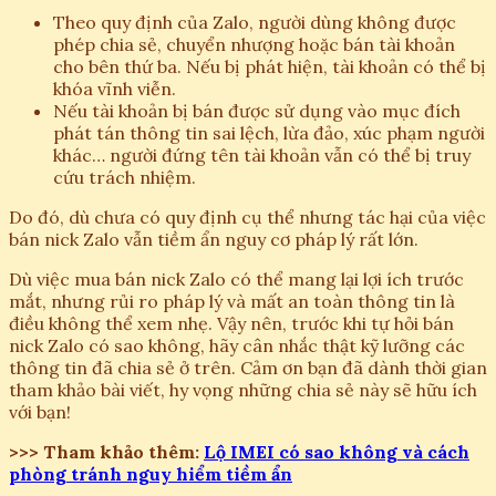
Theo quy định của Zalo, người dùng không được
phép chia sẻ, chuyển nhượng hoặc bán tài khoản
cho bên thứ ba. Nếu bị phát hiện, tài khoản có thể bị
khóa vĩnh viễn.
Nếu tài khoản bị bán được sử dụng vào mục đích
phát tán thông tin sai lệch, lừa đảo, xúc phạm người
khác… người đứng tên tài khoản vẫn có thể bị truy
cứu trách nhiệm.
Do đó, dù chưa có quy định cụ thể nhưng tác hại của việc
bán nick Zalo vẫn tiềm ẩn nguy cơ pháp lý rất lớn.
Dù việc mua bán nick Zalo có thể mang lại lợi ích trước
mắt, nhưng rủi ro pháp lý và mất an toàn thông tin là
điều không thể xem nhẹ. Vậy nên, trước khi tự hỏi bán
nick Zalo có sao không, hãy cân nhắc thật kỹ lưỡng các
thông tin đã chia sẻ ở trên. Cảm ơn bạn đã dành thời gian
tham khảo bài viết, hy vọng những chia sẻ này sẽ hữu ích
với bạn!
>>> Tham khảo thêm:
Lộ IMEI có sao không và cách
phòng tránh nguy hiểm tiềm ẩn