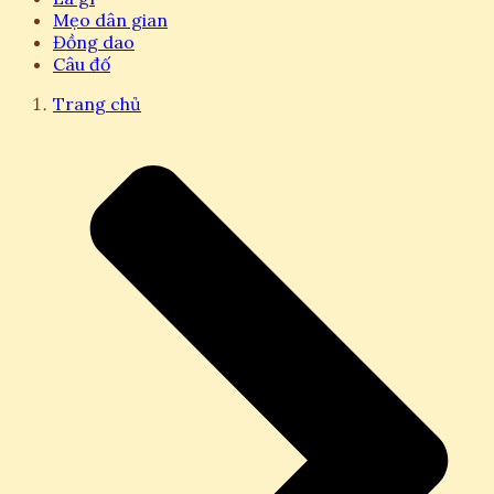
Mẹo dân gian
Đồng dao
Câu đố
Trang chủ