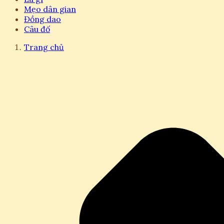
Mẹo dân gian
Đồng dao
Câu đố
Trang chủ