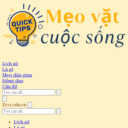
Lịch sử
Là gì
Mẹo dân gian
Đồng dao
Câu đố
Erci.edu.vn
Lịch sử
Là gì