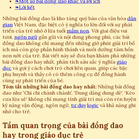
❧
Một số bài đồng dao khác và lợi ích
❧
Lời kết
Những bài đồng dao là kho tàng quý báu của văn hóa
dân
gian
Việt Nam, đặc biệt có ý nghĩa to lớn đối với sự phát
triển của trẻ nhỏ ở lứa tuổi
mầm non
. Với giai điệu vui
tươi,
ngôn ngữ
gần gũi và nội dung phong phú, các bài
đồng dao không chỉ mang đến những giờ phút giải trí bổ
ích mà còn góp phần hình thành và nuôi dưỡng tâm hồn
non nớt của trẻ. Bài viết này sẽ đưa bạn khám phá những
bài đồng dao hay nhất, phân tích sâu sắc ý nghĩa
giáo
dục
và gợi ý cách chơi trò chơi liên quan, giúp các bậc
phụ huynh và thầy cô có thêm công cụ để đồng hành
cùng sự phát triển của bé.
Tóm tắt những bài đồng dao hay nhất:
Những bài đồng
dao như 'Chi chi chành chành', 'Dung dăng dung dẻ', 'Kéo
cưa lừa xẻ' không chỉ mang tính giải trí mà còn rèn luyện
kỹ năng vận động, ngôn ngữ,
tư duy
logic
và khả năng ghi
nhớ cho trẻ.
Tầm quan trọng của bài đồng dao
hay trong giáo dục trẻ