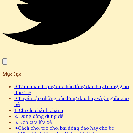
Mục lục
❧
Tầm quan trọng của bài đồng dao hay trong giáo
dục trẻ
❧
Tuyển tập những bài đồng dao hay và ý nghĩa cho
bé
1. Chi chi chành chành
2. Dung dăng dung dẻ
3. Kéo cưa lừa xẻ
❧
Cách chơi trò chơi bài đồng dao hay cho bé