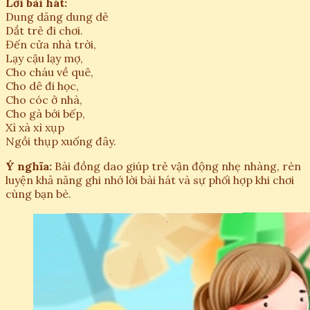
Lời bài hát:
Dung dăng dung dẻ
Dắt trẻ đi chơi.
Đến cửa nhà trời,
Lạy cậu lạy mợ,
Cho cháu về quê,
Cho dê đi học,
Cho cóc ở nhà,
Cho gà bới bếp,
Xì xà xì xụp
Ngồi thụp xuống đây.
Ý nghĩa:
Bài đồng dao giúp trẻ vận động nhẹ nhàng, rèn
luyện khả năng ghi nhớ lời bài hát và sự phối hợp khi chơi
cùng bạn bè.