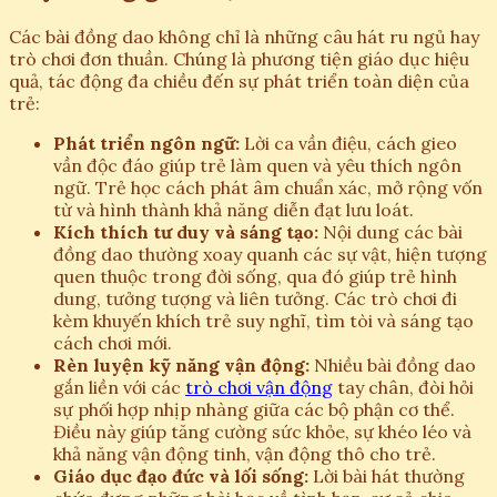
Các bài đồng dao không chỉ là những câu hát ru ngủ hay
trò chơi đơn thuần. Chúng là phương tiện giáo dục hiệu
quả, tác động đa chiều đến sự phát triển toàn diện của
trẻ:
Phát triển ngôn ngữ:
Lời ca vần điệu, cách gieo
vần độc đáo giúp trẻ làm quen và yêu thích ngôn
ngữ. Trẻ học cách phát âm chuẩn xác, mở rộng vốn
từ và hình thành khả năng diễn đạt lưu loát.
Kích thích tư duy và sáng tạo:
Nội dung các bài
đồng dao thường xoay quanh các sự vật, hiện tượng
quen thuộc trong đời sống, qua đó giúp trẻ hình
dung, tưởng tượng và liên tưởng. Các trò chơi đi
kèm khuyến khích trẻ suy nghĩ, tìm tòi và sáng tạo
cách chơi mới.
Rèn luyện kỹ năng vận động:
Nhiều bài đồng dao
gắn liền với các
trò chơi vận động
tay chân, đòi hỏi
sự phối hợp nhịp nhàng giữa các bộ phận cơ thể.
Điều này giúp tăng cường sức khỏe, sự khéo léo và
khả năng vận động tinh, vận động thô cho trẻ.
Giáo dục đạo đức và lối sống:
Lời bài hát thường