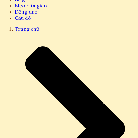
Mẹo dân gian
Đồng dao
Câu đố
Trang chủ