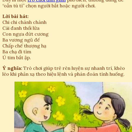
“oẳn tù tì” chọn người bắt hoặc người chơi.
Lời bài hát:
Chi chi chành chành
Cái đanh thổi lửa
Con ngựa đứt cương
Ba vương ngũ đế
Chấp chế thượng hạ
Ba chạ đi tìm
Ú tim bắt ập.
Ý nghĩa:
Trò chơi giúp trẻ rèn luyện sự nhanh trí, khéo
léo khi phản xạ theo hiệu lệnh và phán đoán tình huống.