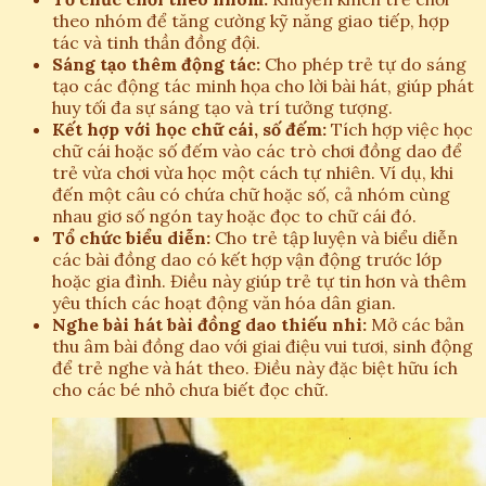
theo nhóm để tăng cường kỹ năng giao tiếp, hợp
tác và tinh thần đồng đội.
Sáng tạo thêm động tác:
Cho phép trẻ tự do sáng
tạo các động tác minh họa cho lời bài hát, giúp phát
huy tối đa sự sáng tạo và trí tưởng tượng.
Kết hợp với học chữ cái, số đếm:
Tích hợp việc học
chữ cái hoặc số đếm vào các trò chơi đồng dao để
trẻ vừa chơi vừa học một cách tự nhiên. Ví dụ, khi
đến một câu có chứa chữ hoặc số, cả nhóm cùng
nhau giơ số ngón tay hoặc đọc to chữ cái đó.
Tổ chức biểu diễn:
Cho trẻ tập luyện và biểu diễn
các bài đồng dao có kết hợp vận động trước lớp
hoặc gia đình. Điều này giúp trẻ tự tin hơn và thêm
yêu thích các hoạt động văn hóa dân gian.
Nghe bài hát bài đồng dao thiếu nhi:
Mở các bản
thu âm bài đồng dao với giai điệu vui tươi, sinh động
để trẻ nghe và hát theo. Điều này đặc biệt hữu ích
cho các bé nhỏ chưa biết đọc chữ.