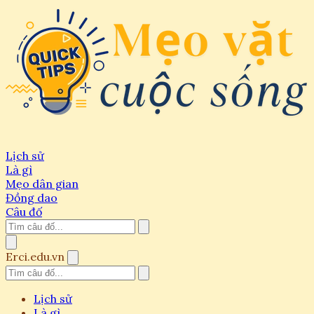
Lịch sử
Là gì
Mẹo dân gian
Đồng dao
Câu đố
Erci.edu.vn
Lịch sử
Là gì