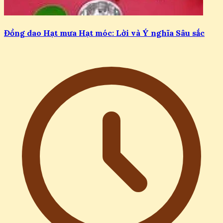
Đồng dao Hạt mưa Hạt móc: Lời và Ý nghĩa Sâu sắc