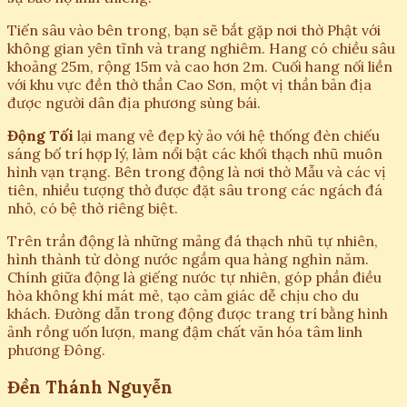
Tiến sâu vào bên trong, bạn sẽ bắt gặp nơi thờ Phật với
không gian yên tĩnh và trang nghiêm. Hang có chiều sâu
khoảng 25m, rộng 15m và cao hơn 2m. Cuối hang nối liền
với khu vực đền thờ thần Cao Sơn, một vị thần bản địa
được người dân địa phương sùng bái.
Động Tối
lại mang vẻ đẹp kỳ ảo với hệ thống đèn chiếu
sáng bố trí hợp lý, làm nổi bật các khối thạch nhũ muôn
hình vạn trạng. Bên trong động là nơi thờ Mẫu và các vị
tiên, nhiều tượng thờ được đặt sâu trong các ngách đá
nhỏ, có bệ thờ riêng biệt.
Trên trần động là những mảng đá thạch nhũ tự nhiên,
hình thành từ dòng nước ngầm qua hàng nghìn năm.
Chính giữa động là giếng nước tự nhiên, góp phần điều
hòa không khí mát mẻ, tạo cảm giác dễ chịu cho du
khách. Đường dẫn trong động được trang trí bằng hình
ảnh rồng uốn lượn, mang đậm chất văn hóa tâm linh
phương Đông.
Đền Thánh Nguyễn