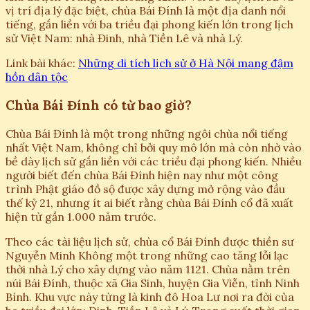
vị trí địa lý đặc biệt, chùa Bái Đính là một địa danh nổi
tiếng, gắn liền với ba triều đại phong kiến lớn trong lịch
sử Việt Nam: nhà Đinh, nhà Tiền Lê và nhà Lý.
Link bài khác:
Những di tích lịch sử ở Hà Nội mang đậm
hồn dân tộc
Chùa Bái Đính có từ bao giờ?
Chùa Bái Đính là một trong những ngôi chùa nổi tiếng
nhất Việt Nam, không chỉ bởi quy mô lớn mà còn nhờ vào
bề dày lịch sử gắn liền với các triều đại phong kiến. Nhiều
người biết đến chùa Bái Đính hiện nay như một công
trình Phật giáo đồ sộ được xây dựng mở rộng vào đầu
thế kỷ 21, nhưng ít ai biết rằng chùa Bái Đính cổ đã xuất
hiện từ gần 1.000 năm trước.
Theo các tài liệu lịch sử, chùa cổ Bái Đính được thiền sư
Nguyễn Minh Không một trong những cao tăng lỗi lạc
thời nhà Lý cho xây dựng vào năm 1121. Chùa nằm trên
núi Bái Đính, thuộc xã Gia Sinh, huyện Gia Viễn, tỉnh Ninh
Bình. Khu vực này từng là kinh đô Hoa Lư nơi ra đời của