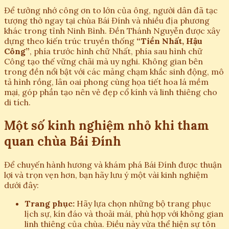
Để tưởng nhớ công ơn to lớn của ông, người dân đã tạc
tượng thờ ngay tại chùa Bái Đính và nhiều địa phương
khác trong tỉnh Ninh Bình. Đền Thánh Nguyễn được xây
dựng theo kiến trúc truyền thống
“Tiền Nhất, Hậu
Công”
, phía trước hình chữ Nhất, phía sau hình chữ
Công tạo thế vững chãi mà uy nghi. Không gian bên
trong đền nổi bật với các mảng chạm khắc sinh động, mô
tả hình rồng, lân oai phong cùng họa tiết hoa lá mềm
mại, góp phần tạo nên vẻ đẹp cổ kính và linh thiêng cho
di tích.
Một số kinh nghiệm nhỏ khi tham
quan chùa Bái Đính
Để chuyến hành hương và khám phá Bái Đính được thuận
lợi và trọn vẹn hơn, bạn hãy lưu ý một vài kinh nghiệm
dưới đây:
Trang phục:
Hãy lựa chọn những bộ trang phục
lịch sự, kín đáo và thoải mái, phù hợp với không gian
linh thiêng của chùa. Điều này vừa thể hiện sự tôn