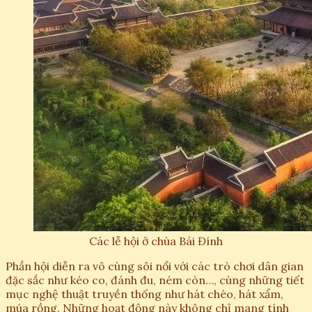
Các lễ hội ở chùa Bái Đính
Phần hội diễn ra vô cùng sôi nổi với các trò chơi dân gian
đặc sắc như kéo co, đánh đu, ném còn…, cùng những tiết
mục nghệ thuật truyền thống như hát chèo, hát xẩm,
múa rồng. Những hoạt động này không chỉ mang tính