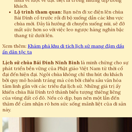
mua vé lượt về đặc biệt là trong những dịp đông
khách.
Lộ trình tham quan:
Bạn nên đi xe điện lên chùa
Bái Đính cổ trước rồi đi bộ xuống dần các khu vực
chùa mới. Đây là hướng di chuyển xuống núi, sẽ đỡ
mất sức hơn so với việc leo ngược hàng nghìn bậc
thang từ dưới lên.
Xem thêm:
Khám phá khu di tích lịch sử mang đậm dấu
ấn dân tộc ta
Lịch sử chùa Bái Đính Ninh Bình
là minh chứng cho sự
phát triển bền vững của Phật giáo Việt Nam từ thời cổ
đại đến hiện đại. Ngôi chùa không chỉ thu hút du khách
bởi quy mô hoành tráng mà còn bởi chiều sâu văn hóa
tâm linh gắn với các triều đại lịch sử. Những giá trị ấy
khiến chùa Bái Đính trở thành biểu tượng thiêng liêng
của vùng đất cố đô. Nếu có dịp, bạn nên một lần đến
thăm để cảm nhận rõ hơn sức sống mãnh liệt của di sản
này.