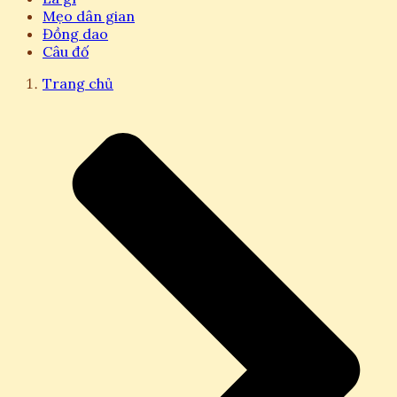
Mẹo dân gian
Đồng dao
Câu đố
Trang chủ