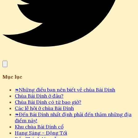
Mục lục
❧
Những điều bạn nên biết về chùa Bái Đính
Chùa Bái Đính ở đâu?
Chùa Bái Đính có từ bao giờ?
Các lễ hội ở chùa Bái Đính
❧
Đến Bái Đính nhất định phải đến thăm những địa
điểm này!
Khu chùa Bái Đính cổ
Hang Sáng – Động Tối