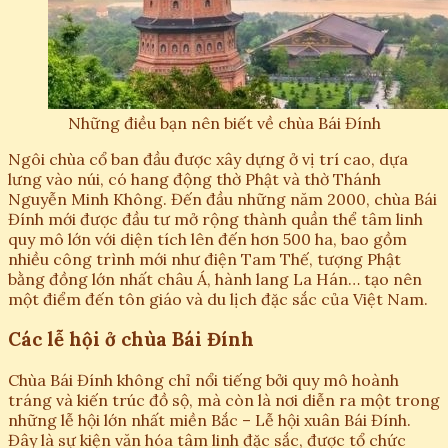
Những điều bạn nên biết về chùa Bái Đính
Ngôi chùa cổ ban đầu được xây dựng ở vị trí cao, dựa
lưng vào núi, có hang động thờ Phật và thờ Thánh
Nguyễn Minh Không. Đến đầu những năm 2000, chùa Bái
Đính mới được đầu tư mở rộng thành quần thể tâm linh
quy mô lớn với diện tích lên đến hơn 500 ha, bao gồm
nhiều công trình mới như điện Tam Thế, tượng Phật
bằng đồng lớn nhất châu Á, hành lang La Hán… tạo nên
một điểm đến tôn giáo và du lịch đặc sắc của Việt Nam.
Các lễ hội ở chùa Bái Đính
Chùa Bái Đính không chỉ nổi tiếng bởi quy mô hoành
tráng và kiến trúc đồ sộ, mà còn là nơi diễn ra một trong
những lễ hội lớn nhất miền Bắc – Lễ hội xuân Bái Đính.
Đây là sự kiện văn hóa tâm linh đặc sắc, được tổ chức