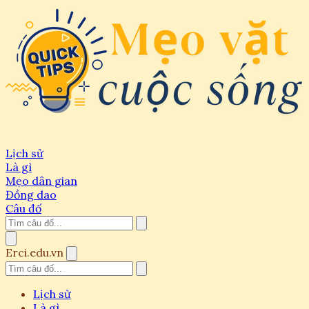
Lịch sử
Là gì
Mẹo dân gian
Đồng dao
Câu đố
Erci.edu.vn
Lịch sử
Là gì