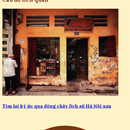
Tìm lại ký ức qua dòng chảy lịch sử Hà Nội xưa