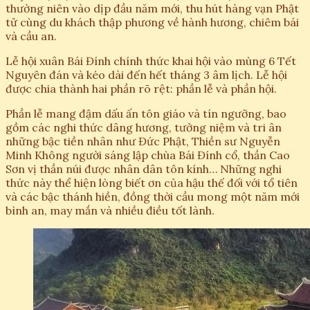
thường niên vào dịp đầu năm mới, thu hút hàng vạn Phật
tử cùng du khách thập phương về hành hương, chiêm bái
và cầu an.
Lễ hội xuân Bái Đính chính thức khai hội vào mùng 6 Tết
Nguyên đán và kéo dài đến hết tháng 3 âm lịch. Lễ hội
được chia thành hai phần rõ rệt: phần lễ và phần hội.
Phần lễ mang đậm dấu ấn tôn giáo và tín ngưỡng, bao
gồm các nghi thức dâng hương, tưởng niệm và tri ân
những bậc tiền nhân như Đức Phật, Thiền sư Nguyễn
Minh Không người sáng lập chùa Bái Đính cổ, thần Cao
Sơn vị thần núi được nhân dân tôn kính… Những nghi
thức này thể hiện lòng biết ơn của hậu thế đối với tổ tiên
và các bậc thánh hiền, đồng thời cầu mong một năm mới
bình an, may mắn và nhiều điều tốt lành.