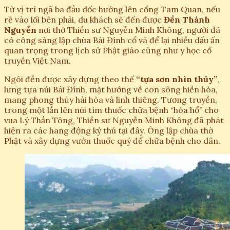
Từ vị trí ngã ba đầu dốc hướng lên cổng Tam Quan, nếu
rẽ vào lối bên phải, du khách sẽ đến được
Đền Thánh
Nguyễn
nơi thờ Thiền sư Nguyễn Minh Không, người đã
có công sáng lập chùa Bái Đính cổ và để lại nhiều dấu ấn
quan trọng trong lịch sử Phật giáo cũng như y học cổ
truyền Việt Nam.
Ngôi đền được xây dựng theo thế
“tựa sơn nhìn thủy”
,
lưng tựa núi Bái Đính, mặt hướng về con sông hiền hòa,
mang phong thủy hài hòa và linh thiêng. Tương truyền,
trong một lần lên núi tìm thuốc chữa bệnh “hóa hổ” cho
vua Lý Thần Tông, Thiền sư Nguyễn Minh Không đã phát
hiện ra các hang động kỳ thú tại đây. Ông lập chùa thờ
Phật và xây dựng vườn thuốc quý để chữa bệnh cho dân.