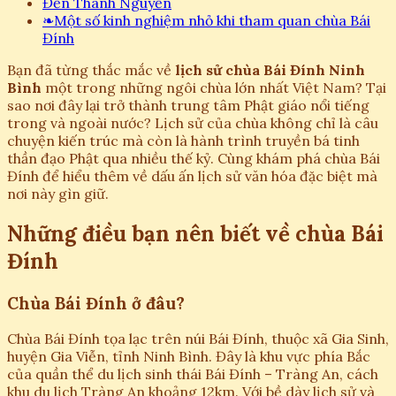
Đền Thánh Nguyễn
❧
Một số kinh nghiệm nhỏ khi tham quan chùa Bái
Đính
Bạn đã từng thắc mắc về
lịch sử chùa Bái Đính Ninh
Bình
một trong những ngôi chùa lớn nhất Việt Nam? Tại
sao nơi đây lại trở thành trung tâm Phật giáo nổi tiếng
trong và ngoài nước? Lịch sử của chùa không chỉ là câu
chuyện kiến trúc mà còn là hành trình truyền bá tinh
thần đạo Phật qua nhiều thế kỷ. Cùng khám phá chùa Bái
Đính để hiểu thêm về dấu ấn lịch sử văn hóa đặc biệt mà
nơi này gìn giữ.
Những điều bạn nên biết về chùa Bái
Đính
Chùa Bái Đính ở đâu?
Chùa Bái Đính tọa lạc trên núi Bái Đính, thuộc xã Gia Sinh,
huyện Gia Viễn, tỉnh Ninh Bình. Đây là khu vực phía Bắc
của quần thể du lịch sinh thái Bái Đính – Tràng An, cách
khu du lịch Tràng An khoảng 12km. Với bề dày lịch sử và