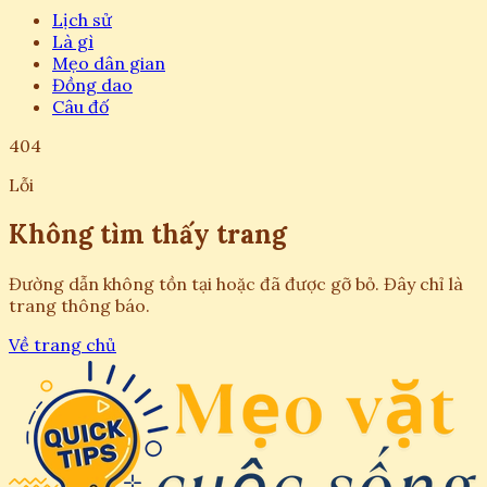
Lịch sử
Là gì
Mẹo dân gian
Đồng dao
Câu đố
404
Lỗi
Không tìm thấy trang
Đường dẫn không tồn tại hoặc đã được gỡ bỏ. Đây chỉ là
trang thông báo.
Về trang chủ
Trang chủ
Tiền điện tử là gì? Cơ hội