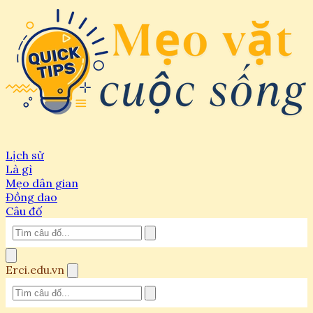
Lịch sử
Là gì
Mẹo dân gian
Đồng dao
Câu đố
Erci.edu.vn