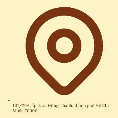
2026-02-25 17:25:27
Chia sẻ:
Facebook
X
Pinterest
Copy link
Thế giới tài chính đang chuyển mình mạnh mẽ và bạn
không thể đứng ngoài cuộc chơi này. Theo dõi
netdep.edu.vn
để hiểu rõ tiền số là gì, giúp bạn nắm
bắt cơ hội làm giàu đột phá và tránh những cạm bẫy
nguy hiểm trong kỷ nguyên kinh tế số đầy biến động.
Bản chất và cơ chế hoạt động của
tiền điện tử
Bản chất và cơ chế hoạt động của tiền điện
101/29A, ấp 4, xã Đông Thạnh, thành phố Hồ Chí
tử
Minh, 70000
Tiền số hay tiền điện tử là một dạng tài sản kỹ thuật số