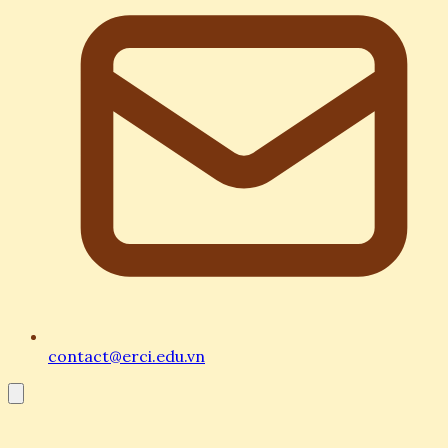
Sự khác biệt giữa tiền số và tiền mặt thông
thường
Để hiểu rõ hơn về tiềm năng của loại tài sản này,
chúng ta cần so sánh những đặc điểm cốt lõi giữa tiền
số và tiền pháp định mà chúng ta đang sử dụng hàng
ngày. Sự khác biệt này quyết định giá trị và cách thức
lưu thông của chúng trên thị trường.
Đặc
Tiền số
Tiền mặt (Fiat)
điểm
(Cryptocurrency)
Tính
Chỉ tồn tại dưới dạng
Tồn tại dưới dạng giấy
hữu
mã kỹ thuật số
hoặc polyme
hình
contact@erci.edu.vn
Đơn vị
Thuật toán và cộng
Chính phủ và Ngân
phát
đồng người dùng
hàng Trung ương
hành