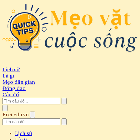
Lịch sử
Là gì
Mẹo dân gian
Đồng dao
Câu đố
Erci.edu.vn
Lịch sử
Là gì