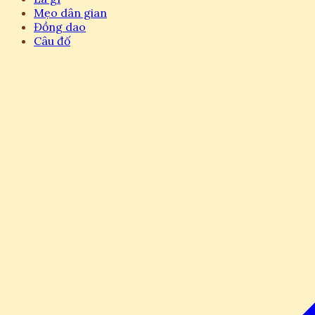
Mẹo dân gian
Đồng dao
Câu đố