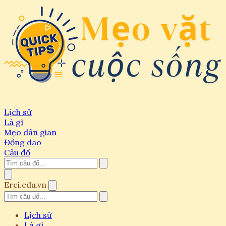
Lịch sử
Là gì
Mẹo dân gian
Đồng dao
Câu đố
Erci.edu.vn
Lịch sử
Là gì