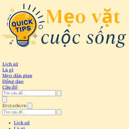
Lịch sử
Là gì
Mẹo dân gian
Đồng dao
Câu đố
Erci.edu.vn
Lịch sử
Là gì