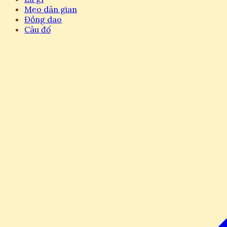
Mẹo dân gian
Đồng dao
Câu đố