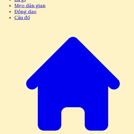
Mẹo dân gian
Đồng dao
Câu đố