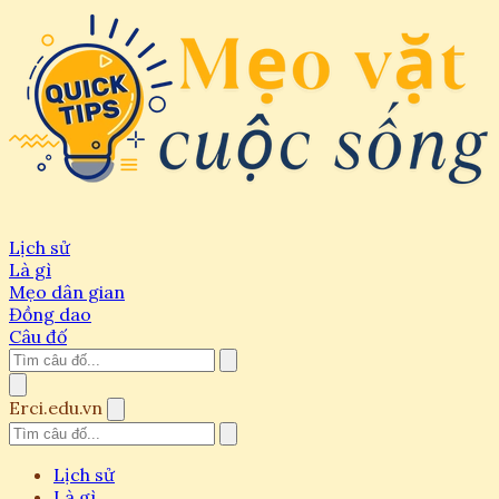
Lịch sử
Là gì
Mẹo dân gian
Đồng dao
Câu đố
Erci.edu.vn
Lịch sử
Là gì