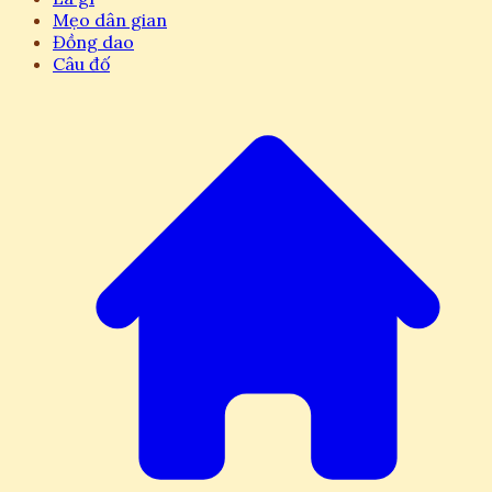
Mẹo dân gian
Đồng dao
Câu đố