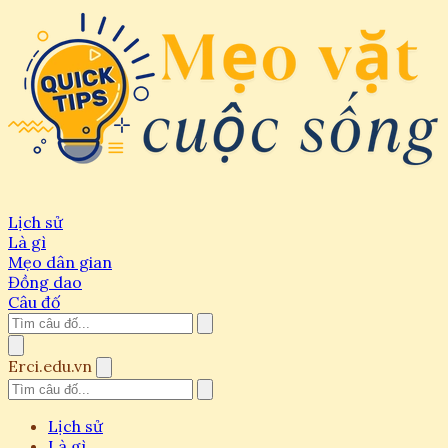
Lịch sử
Là gì
Mẹo dân gian
Đồng dao
Câu đố
Erci.edu.vn
Lịch sử
Là gì