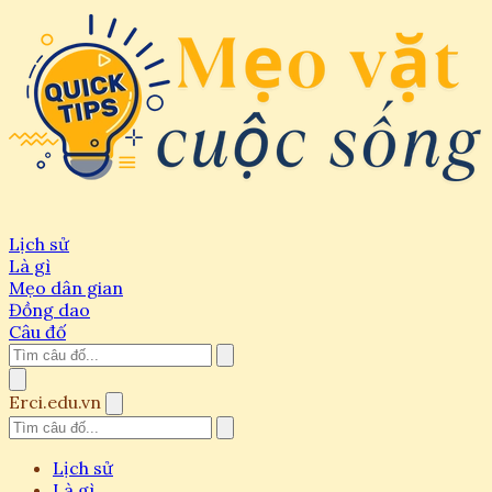
Lịch sử
Là gì
Mẹo dân gian
Đồng dao
Câu đố
Erci.edu.vn
Lịch sử
Là gì