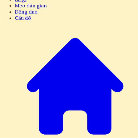
Mẹo dân gian
Đồng dao
Câu đố