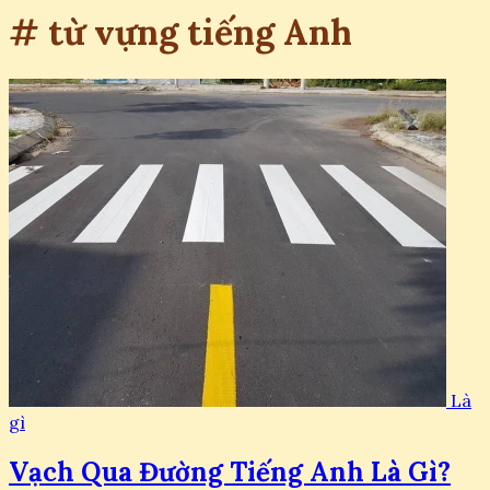
# từ vựng tiếng Anh
Là
gì
Vạch Qua Đường Tiếng Anh Là Gì?